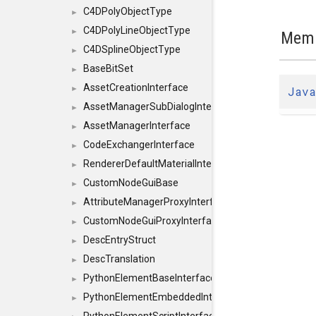
C4DPolyObjectType
►
C4DPolyLineObjectType
►
Memb
C4DSplineObjectType
►
BaseBitSet
►
AssetCreationInterface
Java
►
AssetManagerSubDialogInterface
►
AssetManagerInterface
►
CodeExchangerInterface
►
RendererDefaultMaterialInterface
►
CustomNodeGuiBase
►
AttributeManagerProxyInterface
►
CustomNodeGuiProxyInterface
►
DescEntryStruct
►
DescTranslation
►
PythonElementBaseInterface
►
PythonElementEmbeddedInterface
►