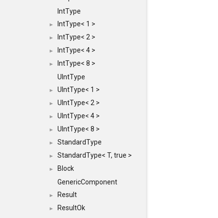
IntType
IntType< 1 >
►
IntType< 2 >
►
IntType< 4 >
►
IntType< 8 >
►
UIntType
UIntType< 1 >
►
UIntType< 2 >
►
UIntType< 4 >
►
UIntType< 8 >
►
StandardType
►
StandardType< T, true >
►
Block
►
GenericComponent
Result
►
ResultOk
►