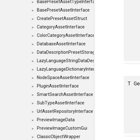
BasePresetAssetTypeInterface
►
BasePresetAssetInterface
►
CreatePresetAssetStruct
►
CategoryAssetInterface
►
ColorCategoryAssetInterface
►
DatabaseAssetInterface
►
DataDescriptionPresetStorageInterface
►
LazyLanguageStringDataDescriptionDefinitionInterf
►
LazyLanguageDictionaryInterface
►
NodeSpaceAssetInterface
►
T Ge
PluginAssetInterface
►
SmartSearchAssetInterface
►
SubTypeAssetInterface
►
UrlAssetRepositoryInterface
►
PreviewImageData
►
PreviewImageCustomGui
►
ClassicObjectWrapper
►