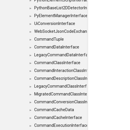
PythonElementScriptInterface
►
PythonBaseList2DDetectorInterface
►
PyElementManagerInterface
►
UiConversionInterface
►
WebSocketJsonCodeExchangerInterface
►
CommandTuple
►
CommandDataInterface
►
LegacyCommandDataInterface
►
CommandClassInterface
►
CommandInteractionClassInterface
►
CommandDescriptionClassInterface
►
LegacyCommandClassInterface
►
MigratedCommandClassInterface
►
CommandConversionClassInterface
►
CommandCacheData
►
CommandCacheInterface
►
CommandExecutionInterface
►