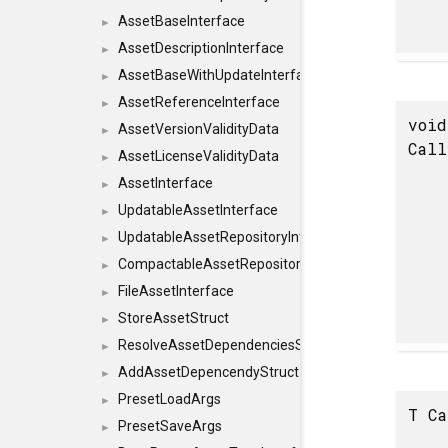
AssetBaseInterface
►
AssetDescriptionInterface
►
AssetBaseWithUpdateInterface
►
AssetReferenceInterface
►
void
AssetVersionValidityData
►
Call
AssetLicenseValidityData
►
AssetInterface
►
UpdatableAssetInterface
►
UpdatableAssetRepositoryInterface
►
CompactableAssetRepositoryInterface
►
FileAssetInterface
►
StoreAssetStruct
►
ResolveAssetDependenciesStruct
►
AddAssetDepencendyStruct
►
PresetLoadArgs
►
T Ca
PresetSaveArgs
►