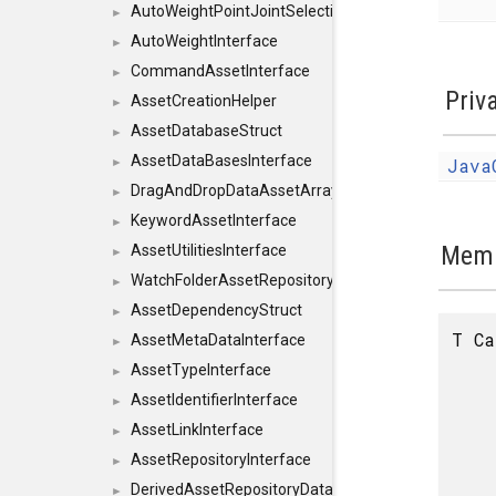
AutoWeightPointJointSelections
►
AutoWeightInterface
►
CommandAssetInterface
►
Priv
AssetCreationHelper
►
AssetDatabaseStruct
►
AssetDataBasesInterface
Java
►
DragAndDropDataAssetArray
►
KeywordAssetInterface
►
Memb
AssetUtilitiesInterface
►
WatchFolderAssetRepositoryInterface
►
AssetDependencyStruct
►
T Ca
AssetMetaDataInterface
►
AssetTypeInterface
►
AssetIdentifierInterface
►
AssetLinkInterface
►
AssetRepositoryInterface
►
DerivedAssetRepositoryDataInterface
►