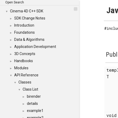
Open Search
Jav
Cinema 4D C++ SDK
▼
SDK Change Notes
►
Introduction
►
#inclu
Foundations
►
Data & Algorithms
►
Application Development
►
Publ
3D Concepts
►
Handbooks
►
Modules
►
temp
API Reference
▼
T
Classes
▼
Class List
▼
birender
►
details
►
example1
►
voi
example2