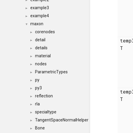
►
example3
►
example4
►
maxon
▼
corenodes
►
detail
temp
►
T
details
►
material
►
nodes
►
ParametricTypes
►
py
►
py3
►
temp
reflection
►
T
rla
►
specialtype
►
TangentSpaceNormalHelper
►
Bone
►