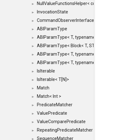
NullValueFunctionsHelper< const Result< COMMAN
►
InvocationState
►
CommandObserverInterface
►
ABIParamType
►
ABIParamType< T, typename std::enable_if< STD_
►
ABIParamType< Block< T, STRIDED, MOVE > >
►
ABIParamType< T, typename std::enable_if< STD_I
►
ABIParamType< T, typename std::enable_if< STD_I
►
IsIterable
►
IsIterable< T[N]>
►
Match
►
Match< Int >
►
PredicateMatcher
►
ValuePredicate
►
ValueComparePredicate
►
RepeatingPredicateMatcher
►
SequenceMatcher
►