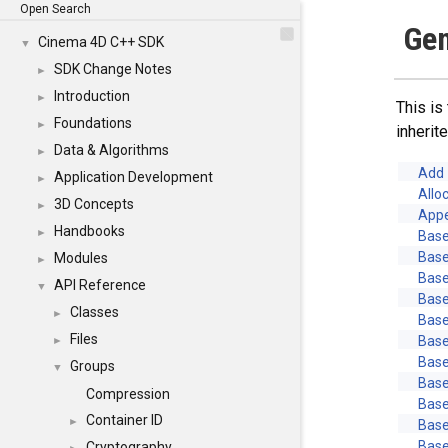
Open Search
Gen
Cinema 4D C++ SDK
▼
SDK Change Notes
►
Introduction
►
This is
Foundations
►
inheri
Data & Algorithms
►
Add
Application Development
►
Allo
3D Concepts
►
App
Handbooks
►
Base
Base
Modules
►
Base
API Reference
▼
Base
Classes
►
Base
Files
Base
►
Base
Groups
▼
Base
Compression
Base
Container ID
►
Base
Base
Cryptography