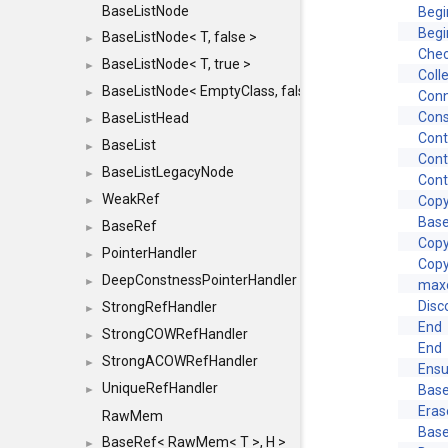
BaseListNode
Begi
Begi
BaseListNode< T, false >
►
Chec
BaseListNode< T, true >
►
Coll
BaseListNode< EmptyClass, false >
►
Con
Cons
BaseListHead
►
Cont
BaseList
►
Cont
BaseListLegacyNode
►
Cont
WeakRef
Cop
►
Base
BaseRef
►
Cop
PointerHandler
►
Cop
DeepConstnessPointerHandler
►
maxo
Disc
StrongRefHandler
►
End
StrongCOWRefHandler
►
End
StrongACOWRefHandler
►
Ensu
UniqueRefHandler
Base
►
Eras
RawMem
Base
BaseRef< RawMem< T >, H >
►