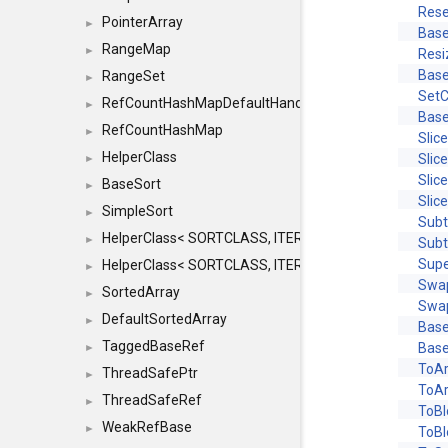
Rese
PointerArray
►
Base
RangeMap
►
Resi
Base
RangeSet
►
SetC
RefCountHashMapDefaultHandler
►
Base
RefCountHashMap
►
Slic
HelperClass
Slic
►
Slic
BaseSort
►
Slic
SimpleSort
►
Subt
HelperClass< SORTCLASS, ITERATOR, CONTENT, BAS
►
Subt
Sup
HelperClass< SORTCLASS, ITERATOR, CONTENT, B
►
Swa
SortedArray
►
Swa
DefaultSortedArray
►
Base
TaggedBaseRef
Base
►
ToAr
ThreadSafePtr
►
ToAr
ThreadSafeRef
►
ToBl
WeakRefBase
►
ToBl