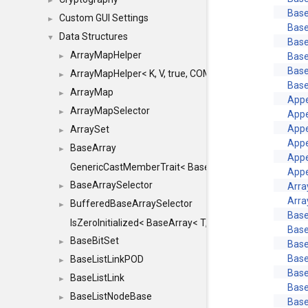
►
Base
Custom GUI Settings
►
Base
Data Structures
▼
Base
ArrayMapHelper
Base
►
Base
ArrayMapHelper< K, V, true, COMPARE, ARRAY >
►
Base
ArrayMap
►
Appe
ArrayMapSelector
►
Appe
Appe
ArraySet
►
Appe
BaseArray
►
App
GenericCastMemberTrait< BaseArray< TO >, BaseArra
App
BaseArraySelector
Arr
►
Arr
BufferedBaseArraySelector
►
Bas
IsZeroInitialized< BaseArray< T, MINCHUNKSIZE, ME
Bas
BaseBitSet
►
Bas
Bas
BaseListLinkPOD
►
Bas
BaseListLink
►
Base
BaseListNodeBase
►
Base