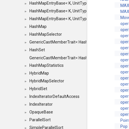
HashMapEntryBase< K, UnitType, ENTRY_HANDLER
►
MAX
HashMapEntryBase< K, UnitType, ENTRY_HANDLER
MAX
►
Mov
HashMapEntryBase< K, UnitType, ENTRY_HANDLER,
►
oper
HashMap
►
oper
HashMapSelector
►
oper
oper
GenericCastMemberTrait< HashMap< K_TO, V_TO >, 
►
oper
HashSet
►
oper
GenericCastMemberTrait< HashSet< TO >, HashSet< F
oper
HashMapStatistics
oper
►
oper
HybridMap
►
oper
HybridMapSelector
►
oper
HybridSet
►
oper
oper
IndexIteratorDefaultAccess
►
oper
IndexIterator
►
oper
OpaqueBase
►
oper
ParallelSort
Poin
►
Pop
SimpleParallelSort
►