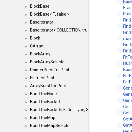
Base
BlockBase
►
Eras
Eras
BlockBase< T, false >
►
Find
BaseIterator
►
Find
BaseIterator< COLLECTION, true >
►
Find
Block
maxo
►
Find
CArray
►
Find
BlockArray
►
FitT
BlockArraySelector
►
Flus
Base
PointerBurstTriePool
►
ForE
ElementPool
►
ForE
ArrayBurstTriePool
►
Gene
BurstTrieNode
Gene
►
Gene
BurstTrieBucket
►
Get
BurstTrieBucket< K, UnitType, SIZE >
►
Get
BurstTrieMap
►
GetA
GetA
BurstTrieMapSelector
►
GetB