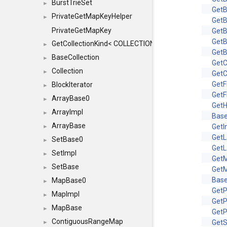
BurstTrieSet
►
GetB
PrivateGetMapKeyHelper
►
GetB
PrivateGetMapKey
GetB
GetB
GetCollectionKind< COLLECTION, typename SFINAEHelper
►
GetB
BaseCollection
►
GetC
Collection
►
Get
GetF
BlockIterator
►
GetF
ArrayBase0
►
Get
ArrayImpl
►
Base
ArrayBase
GetI
►
GetL
SetBase0
►
GetL
SetImpl
►
Get
SetBase
►
Get
Base
MapBase0
►
GetP
MapImpl
►
GetP
MapBase
►
GetP
ContiguousRangeMap
GetS
►