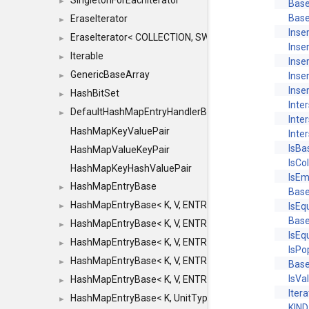
SingletonForEachIterator
►
Base
Base
EraseIterator
►
Inser
EraseIterator< COLLECTION, SWAP_ERASE, false >
►
Inse
Iterable
►
Inse
GenericBaseArray
Inse
►
Inse
HashBitSet
►
Inte
DefaultHashMapEntryHandlerBase
►
Inte
HashMapKeyValuePair
Inte
IsBa
HashMapValueKeyPair
IsCo
HashMapKeyHashValuePair
IsEm
HashMapEntryBase
►
Base
HashMapEntryBase< K, V, ENTRY_HANDLER, HASHM
IsEq
►
Base
HashMapEntryBase< K, V, ENTRY_HANDLER, HASHM
►
IsEq
HashMapEntryBase< K, V, ENTRY_HANDLER, HASHMA
►
IsPo
HashMapEntryBase< K, V, ENTRY_HANDLER, HASHM
►
Base
IsVa
HashMapEntryBase< K, V, ENTRY_HANDLER, HASHM
►
Itera
HashMapEntryBase< K, UnitType, ENTRY_HANDLER
►
KIND