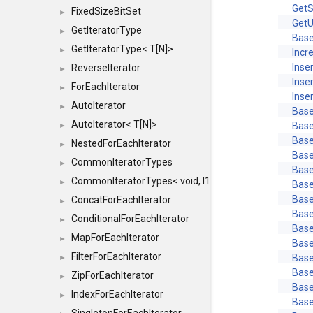
GetS
FixedSizeBitSet
►
Get
GetIteratorType
►
Base
GetIteratorType< T[N]>
►
Incr
Inse
ReverseIterator
►
Inse
ForEachIterator
►
Inse
AutoIterator
►
Base
AutoIterator< T[N]>
Base
►
Base
NestedForEachIterator
►
Base
CommonIteratorTypes
►
Base
CommonIteratorTypes< void, I1, I2 >
►
Base
Base
ConcatForEachIterator
►
Base
ConditionalForEachIterator
►
Base
MapForEachIterator
►
Base
FilterForEachIterator
Base
►
Base
ZipForEachIterator
►
Base
IndexForEachIterator
►
Base