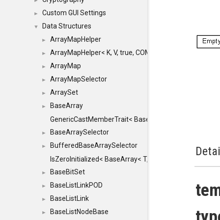
►
Custom GUI Settings
►
Data Structures
▼
ArrayMapHelper
►
ArrayMapHelper< K, V, true, COMPARE, ARRAY >
►
ArrayMap
►
ArrayMapSelector
►
ArraySet
►
BaseArray
►
GenericCastMemberTrait< BaseArray< TO >, BaseArra
BaseArraySelector
►
BufferedBaseArraySelector
►
Detai
IsZeroInitialized< BaseArray< T, MINCHUNKSIZE, ME
BaseBitSet
►
tem
BaseListLinkPOD
►
BaseListLink
►
typ
BaseListNodeBase
►