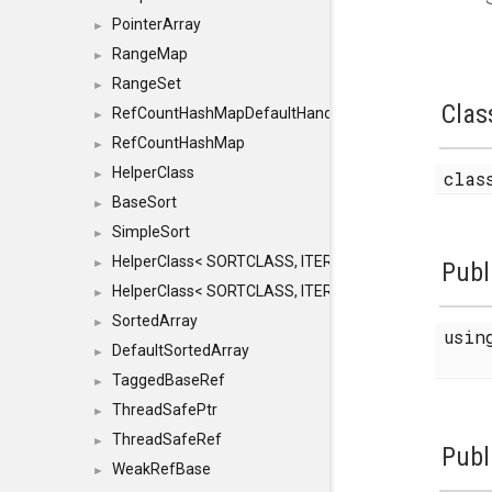
PointerArray
►
RangeMap
►
RangeSet
►
Clas
RefCountHashMapDefaultHandler
►
RefCountHashMap
►
HelperClass
►
cla
BaseSort
►
SimpleSort
►
HelperClass< SORTCLASS, ITERATOR, CONTENT, BAS
►
Publ
HelperClass< SORTCLASS, ITERATOR, CONTENT, B
►
SortedArray
►
usi
DefaultSortedArray
►
TaggedBaseRef
►
ThreadSafePtr
►
ThreadSafeRef
►
Publ
WeakRefBase
►