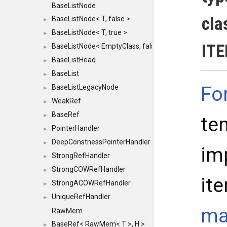
BaseListNode
cla
BaseListNode< T, false >
►
BaseListNode< T, true >
►
ITE
BaseListNode< EmptyClass, false >
►
BaseListHead
►
BaseList
►
Fo
BaseListLegacyNode
►
WeakRef
►
BaseRef
►
te
PointerHandler
►
DeepConstnessPointerHandler
►
im
StrongRefHandler
►
StrongCOWRefHandler
►
ite
StrongACOWRefHandler
►
UniqueRefHandler
►
ma
RawMem
BaseRef< RawMem< T >, H >
►