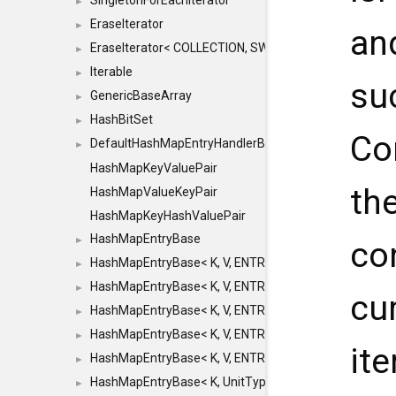
SingletonForEachIterator
►
EraseIterator
►
an
EraseIterator< COLLECTION, SWAP_ERASE, false >
►
Iterable
►
su
GenericBaseArray
►
HashBitSet
►
Co
DefaultHashMapEntryHandlerBase
►
HashMapKeyValuePair
th
HashMapValueKeyPair
HashMapKeyHashValuePair
HashMapEntryBase
►
con
HashMapEntryBase< K, V, ENTRY_HANDLER, HASHM
►
HashMapEntryBase< K, V, ENTRY_HANDLER, HASHM
►
cur
HashMapEntryBase< K, V, ENTRY_HANDLER, HASHMA
►
HashMapEntryBase< K, V, ENTRY_HANDLER, HASHM
►
ite
HashMapEntryBase< K, V, ENTRY_HANDLER, HASHM
►
HashMapEntryBase< K, UnitType, ENTRY_HANDLER
►