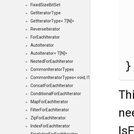
FixedSizeBitSet
►
GetIteratorType
►
GetIteratorType< T[N]>
►
ReverseIterator
►
ForEachIterator
►
AutoIterator
►
AutoIterator< T[N]>
►
NestedForEachIterator
}
►
CommonIteratorTypes
►
CommonIteratorTypes< void, I1, I2 >
►
ConcatForEachIterator
►
Th
ConditionalForEachIterator
►
MapForEachIterator
►
ne
FilterForEachIterator
►
ZipForEachIterator
►
IndexForEachIterator
IsF
►