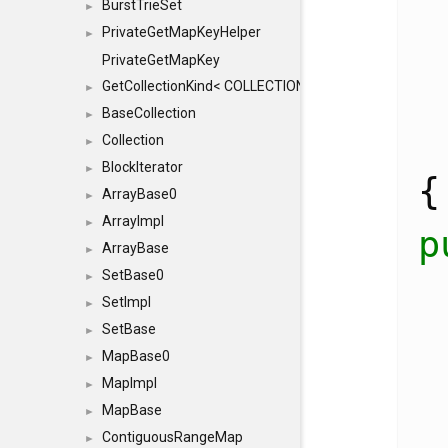
BurstTrieSet
►
PrivateGetMapKeyHelper
►
PrivateGetMapKey
GetCollectionKind< COLLECTION, typename SFINAEHelper
►
BaseCollection
►
Collection
►
BlockIterator
►
{
ArrayBase0
►
ArrayImpl
►
p
ArrayBase
►
SetBase0
►
SetImpl
►
SetBase
►
MapBase0
►
MapImpl
►
MapBase
►
ContiguousRangeMap
►