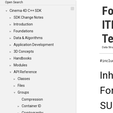
Open Search
Fo
Cinema 4D C++ SDK
▼
SDK Change Notes
►
IT
Introduction
►
Foundations
►
Te
Data & Algorithms
►
Application Development
►
Data Str
3D Concepts
►
Handbooks
►
#inclu
Modules
►
In
API Reference
▼
Classes
►
Files
►
Fo
Groups
▼
Compression
SU
Container ID
►
Cryptography