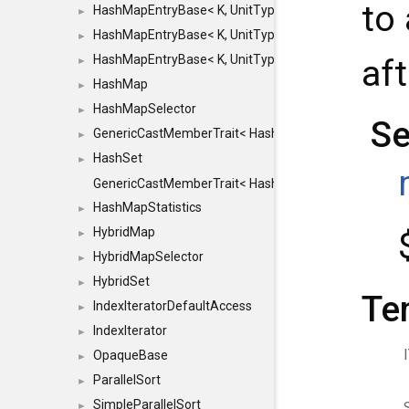
to 
HashMapEntryBase< K, UnitType, ENTRY_HANDLER
►
HashMapEntryBase< K, UnitType, ENTRY_HANDLER
►
HashMapEntryBase< K, UnitType, ENTRY_HANDLER,
af
►
HashMap
►
HashMapSelector
►
Se
GenericCastMemberTrait< HashMap< K_TO, V_TO >, 
►
HashSet
►
GenericCastMemberTrait< HashSet< TO >, HashSet< F
HashMapStatistics
►
HybridMap
►
HybridMapSelector
►
HybridSet
►
Te
IndexIteratorDefaultAccess
►
IndexIterator
►
OpaqueBase
►
ParallelSort
►
SimpleParallelSort
►