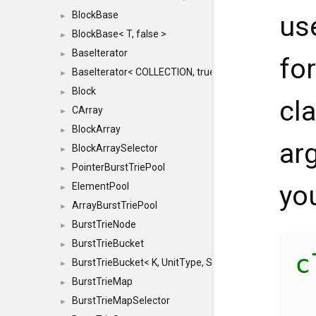
BlockBase
us
►
BlockBase< T, false >
►
BaseIterator
►
for
BaseIterator< COLLECTION, true >
►
Block
►
cl
CArray
►
BlockArray
►
ar
BlockArraySelector
►
PointerBurstTriePool
►
you
ElementPool
►
ArrayBurstTriePool
►
BurstTrieNode
►
BurstTrieBucket
►
BurstTrieBucket< K, UnitType, SIZE >
►
BurstTrieMap
►
BurstTrieMapSelector
►