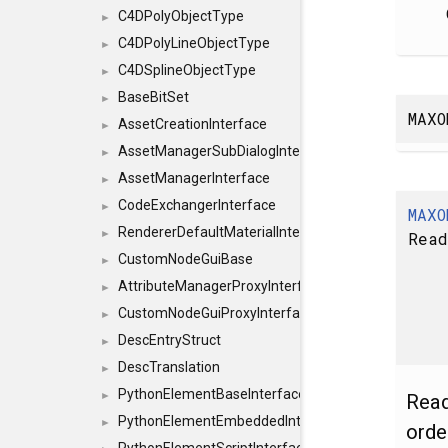
C4DPolyObjectType
►
C4DPolyLineObjectType
►
C4DSplineObjectType
►
BaseBitSet
►
MAXO
AssetCreationInterface
►
AssetManagerSubDialogInterface
►
AssetManagerInterface
►
CodeExchangerInterface
►
MAXO
RendererDefaultMaterialInterface
►
Rea
CustomNodeGuiBase
►
AttributeManagerProxyInterface
►
CustomNodeGuiProxyInterface
►
DescEntryStruct
►
DescTranslation
►
PythonElementBaseInterface
►
Read
PythonElementEmbeddedInterface
►
orde