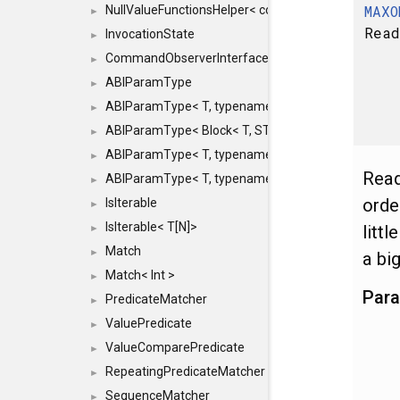
MAXO
NullValueFunctionsHelper< const Result< COMMAN
►
Rea
InvocationState
►
CommandObserverInterface
►
ABIParamType
►
ABIParamType< T, typename std::enable_if< STD_
►
ABIParamType< Block< T, STRIDED, MOVE > >
►
ABIParamType< T, typename std::enable_if< STD_I
►
Read
ABIParamType< T, typename std::enable_if< STD_I
►
orde
IsIterable
►
IsIterable< T[N]>
litt
►
Match
►
a bi
Match< Int >
►
Par
PredicateMatcher
►
ValuePredicate
►
ValueComparePredicate
►
RepeatingPredicateMatcher
►
SequenceMatcher
►