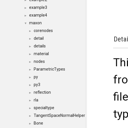
►
example3
►
example4
►
maxon
▼
corenodes
►
Detai
detail
►
details
►
material
►
Thi
nodes
►
ParametricTypes
►
fr
py
►
py3
►
reflection
fil
►
rla
►
specialtype
►
typ
TangentSpaceNormalHelper
►
Bone
►