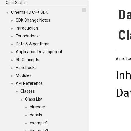
Open Search
Da
Cinema 4D C++ SDK
▼
SDK Change Notes
►
Introduction
►
Cl
Foundations
►
Data & Algorithms
►
Application Development
►
#inclu
3D Concepts
►
Handbooks
►
In
Modules
►
API Reference
▼
Da
Classes
▼
Class List
▼
birender
►
details
►
example1
►
example2