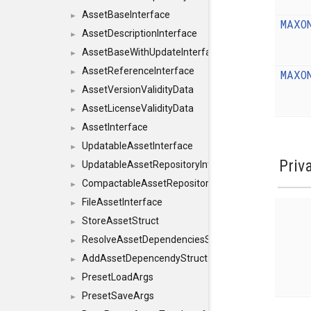
AssetBaseInterface
►
MAXO
AssetDescriptionInterface
►
AssetBaseWithUpdateInterface
►
AssetReferenceInterface
MAXO
►
AssetVersionValidityData
►
AssetLicenseValidityData
►
AssetInterface
►
UpdatableAssetInterface
►
Priv
UpdatableAssetRepositoryInterface
►
CompactableAssetRepositoryInterface
►
FileAssetInterface
►
StoreAssetStruct
►
ResolveAssetDependenciesStruct
►
AddAssetDepencendyStruct
►
PresetLoadArgs
►
PresetSaveArgs
►