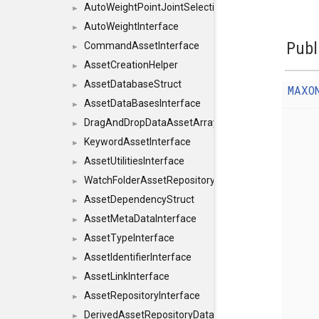
AutoWeightPointJointSelections
►
AutoWeightInterface
►
Publ
CommandAssetInterface
►
AssetCreationHelper
►
AssetDatabaseStruct
►
MAXO
AssetDataBasesInterface
►
DragAndDropDataAssetArray
►
KeywordAssetInterface
►
AssetUtilitiesInterface
►
WatchFolderAssetRepositoryInterface
►
AssetDependencyStruct
►
AssetMetaDataInterface
►
AssetTypeInterface
►
AssetIdentifierInterface
►
AssetLinkInterface
►
AssetRepositoryInterface
►
DerivedAssetRepositoryDataInterface
►