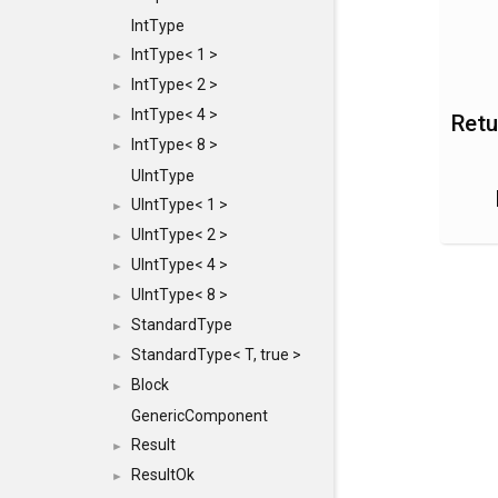
IntType
IntType< 1 >
►
IntType< 2 >
►
IntType< 4 >
►
Retu
IntType< 8 >
►
UIntType
UIntType< 1 >
►
UIntType< 2 >
►
UIntType< 4 >
►
UIntType< 8 >
►
StandardType
►
StandardType< T, true >
►
Block
►
GenericComponent
Result
►
ResultOk
►