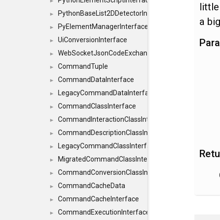
PythonElementScriptInterface
►
litt
PythonBaseList2DDetectorInterface
►
a bi
PyElementManagerInterface
►
UiConversionInterface
Par
►
WebSocketJsonCodeExchangerInterface
►
CommandTuple
►
CommandDataInterface
►
LegacyCommandDataInterface
►
CommandClassInterface
►
CommandInteractionClassInterface
►
CommandDescriptionClassInterface
►
LegacyCommandClassInterface
►
Retu
MigratedCommandClassInterface
►
CommandConversionClassInterface
►
CommandCacheData
►
CommandCacheInterface
►
CommandExecutionInterface
►