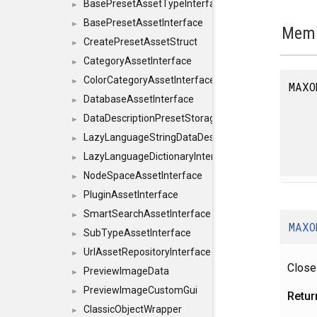
BasePresetAssetTypeInterface
►
BasePresetAssetInterface
►
Memb
CreatePresetAssetStruct
►
CategoryAssetInterface
►
ColorCategoryAssetInterface
►
MAXO
DatabaseAssetInterface
►
DataDescriptionPresetStorageInterface
►
LazyLanguageStringDataDescriptionDefinitionInterf
►
LazyLanguageDictionaryInterface
►
NodeSpaceAssetInterface
►
PluginAssetInterface
►
SmartSearchAssetInterface
►
MAXO
SubTypeAssetInterface
►
UrlAssetRepositoryInterface
►
Close
PreviewImageData
►
PreviewImageCustomGui
►
Retur
ClassicObjectWrapper
►