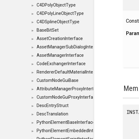
C4DPolyObjectType
►
C4DPolyLineObjectType
►
Constr
C4DSplineObjectType
►
BaseBitSet
►
Para
AssetCreationInterface
►
AssetManagerSubDialogInterface
►
AssetManagerInterface
►
CodeExchangerInterface
►
RendererDefaultMaterialInterface
►
CustomNodeGuiBase
►
Memb
AttributeManagerProxyInterface
►
CustomNodeGuiProxyInterface
►
DescEntryStruct
►
INST
DescTranslation
►
PythonElementBaseInterface
►
PythonElementEmbeddedInterface
►