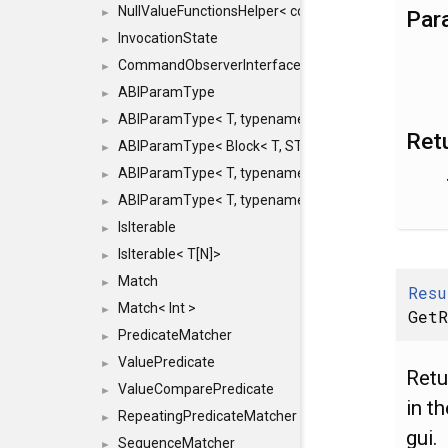
NullValueFunctionsHelper< const Result< COMMAN
Par
►
InvocationState
►
CommandObserverInterface
►
ABIParamType
►
ABIParamType< T, typename std::enable_if< STD_
►
Ret
ABIParamType< Block< T, STRIDED, MOVE > >
►
ABIParamType< T, typename std::enable_if< STD_I
►
ABIParamType< T, typename std::enable_if< STD_I
►
IsIterable
►
IsIterable< T[N]>
►
Match
►
Resu
Match< Int >
►
GetR
PredicateMatcher
►
ValuePredicate
►
Retu
ValueComparePredicate
►
in t
RepeatingPredicateMatcher
►
gui.
SequenceMatcher
►