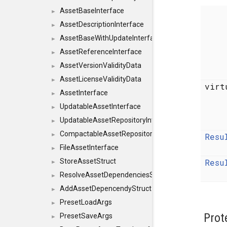
AssetBaseInterface
►
AssetDescriptionInterface
►
AssetBaseWithUpdateInterface
►
AssetReferenceInterface
►
AssetVersionValidityData
►
AssetLicenseValidityData
►
vir
AssetInterface
►
UpdatableAssetInterface
►
UpdatableAssetRepositoryInterface
►
CompactableAssetRepositoryInterface
Resu
►
FileAssetInterface
►
Resu
StoreAssetStruct
►
ResolveAssetDependenciesStruct
►
AddAssetDepencendyStruct
►
PresetLoadArgs
►
Prot
PresetSaveArgs
►