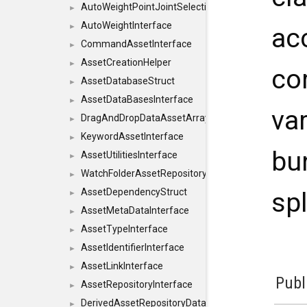
AutoWeightPointJointSelections
►
AutoWeightInterface
►
ac
CommandAssetInterface
►
AssetCreationHelper
►
co
AssetDatabaseStruct
►
AssetDataBasesInterface
►
var
DragAndDropDataAssetArray
►
KeywordAssetInterface
►
bun
AssetUtilitiesInterface
►
WatchFolderAssetRepositoryInterface
►
AssetDependencyStruct
sp
►
AssetMetaDataInterface
►
AssetTypeInterface
►
AssetIdentifierInterface
►
AssetLinkInterface
►
Publ
AssetRepositoryInterface
►
DerivedAssetRepositoryDataInterface
►