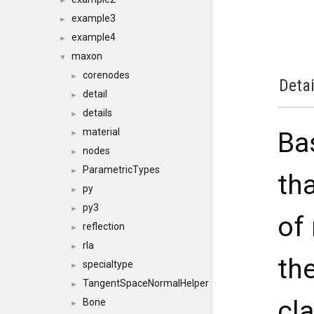
►
example3
►
example4
►
maxon
▼
corenodes
►
Detai
detail
►
details
►
material
Ba
►
nodes
►
ParametricTypes
►
th
py
►
py3
►
of
reflection
►
rla
►
th
specialtype
►
TangentSpaceNormalHelper
►
cl
Bone
►