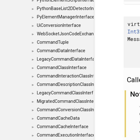
PythonElementScriptInterface
►
PythonBaseList2DDetectorInterface
►
PyElementManagerInterface
►
virt
UiConversionInterface
►
Int3
WebSocketJsonCodeExchangerInterface
►
Mess
CommandTuple
►
CommandDataInterface
►
LegacyCommandDataInterface
►
CommandClassInterface
►
CommandInteractionClassInterface
►
Cal
CommandDescriptionClassInterface
►
No
LegacyCommandClassInterface
►
MigratedCommandClassInterface
►
CommandConversionClassInterface
►
CommandCacheData
►
CommandCacheInterface
►
CommandExecutionInterface
►