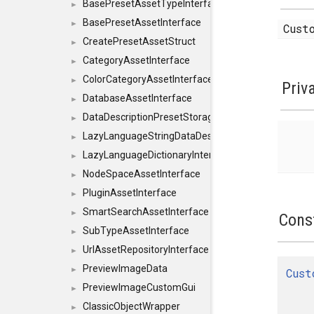
BasePresetAssetTypeInterface
►
BasePresetAssetInterface
►
Cust
CreatePresetAssetStruct
►
CategoryAssetInterface
►
ColorCategoryAssetInterface
►
Priv
DatabaseAssetInterface
►
DataDescriptionPresetStorageInterface
►
LazyLanguageStringDataDescriptionDefinitionInterf
►
LazyLanguageDictionaryInterface
►
NodeSpaceAssetInterface
►
PluginAssetInterface
►
SmartSearchAssetInterface
►
Cons
SubTypeAssetInterface
►
UrlAssetRepositoryInterface
►
PreviewImageData
►
Cust
PreviewImageCustomGui
►
ClassicObjectWrapper
►