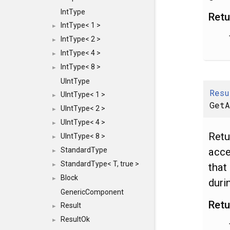
IntType
Retu
IntType< 1 >
►
IntType< 2 >
►
IntType< 4 >
►
IntType< 8 >
►
UIntType
Resu
UIntType< 1 >
►
GetA
UIntType< 2 >
►
UIntType< 4 >
►
Retu
UIntType< 8 >
►
acce
StandardType
►
StandardType< T, true >
that
►
Block
►
duri
GenericComponent
Retu
Result
►
ResultOk
►