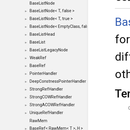
BaseListNode
BaseListNode< T, false >
►
Ba
BaseListNode< T, true >
►
BaseListNode< EmptyClass, false >
►
BaseListHead
►
fo
BaseList
►
BaseListLegacyNode
►
di
WeakRef
►
BaseRef
►
ot
PointerHandler
►
DeepConstnessPointerHandler
►
StrongRefHandler
Te
►
StrongCOWRefHandler
►
StrongACOWRefHandler
►
UniqueRefHandler
►
RawMem
BaseRef< RawMem< T >, H >
►