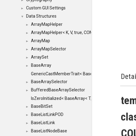
►
Custom GUI Settings
►
Data Structures
▼
ArrayMapHelper
►
ArrayMapHelper< K, V, true, COMPARE, ARRAY >
►
ArrayMap
►
ArrayMapSelector
►
ArraySet
►
BaseArray
►
GenericCastMemberTrait< BaseArray< TO >, BaseArra
Detai
BaseArraySelector
►
BufferedBaseArraySelector
►
te
IsZeroInitialized< BaseArray< T, MINCHUNKSIZE, ME
BaseBitSet
►
cla
BaseListLinkPOD
►
BaseListLink
►
COL
BaseListNodeBase
►