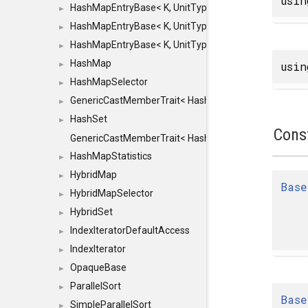
usi
HashMapEntryBase< K, UnitType, ENTRY_HANDLER
►
HashMapEntryBase< K, UnitType, ENTRY_HANDLER
►
HashMapEntryBase< K, UnitType, ENTRY_HANDLER,
►
HashMap
usi
►
HashMapSelector
►
GenericCastMemberTrait< HashMap< K_TO, V_TO >, 
►
HashSet
►
Cons
GenericCastMemberTrait< HashSet< TO >, HashSet< F
HashMapStatistics
►
HybridMap
►
Base
HybridMapSelector
►
HybridSet
►
IndexIteratorDefaultAccess
►
IndexIterator
►
OpaqueBase
►
ParallelSort
►
Base
SimpleParallelSort
►