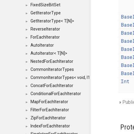
FixedSizeBitSet
►
GetIteratorType
►
Base
GetIteratorType< T[N]>
►
Base
ReverseIterator
►
Base
ForEachIterator
►
Base
AutoIterator
►
Base
AutoIterator< T[N]>
►
Base
NestedForEachIterator
►
Base
CommonIteratorTypes
►
Base
CommonIteratorTypes< void, I1, I2 >
►
Int
ConcatForEachIterator
►
ConditionalForEachIterator
►
MapForEachIterator
Publi
►
FilterForEachIterator
►
ZipForEachIterator
►
Prot
IndexForEachIterator
►