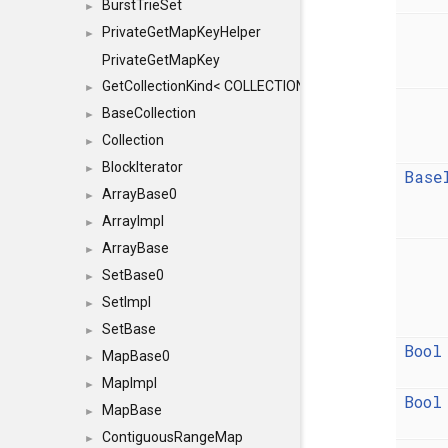
BurstTrieSet
►
PrivateGetMapKeyHelper
►
PrivateGetMapKey
GetCollectionKind< COLLECTION, typename SFINAEHelper
►
BaseCollection
►
Collection
►
BlockIterator
►
Base
ArrayBase0
►
ArrayImpl
►
ArrayBase
►
SetBase0
►
SetImpl
►
SetBase
►
Bool
MapBase0
►
MapImpl
►
Bool
MapBase
►
ContiguousRangeMap
►