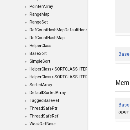
PointerArray
►
RangeMap
►
RangeSet
►
RefCountHashMapDefaultHandler
►
RefCountHashMap
►
HelperClass
►
Base
BaseSort
►
SimpleSort
►
HelperClass< SORTCLASS, ITERATOR, CONTENT, BAS
►
HelperClass< SORTCLASS, ITERATOR, CONTENT, B
►
Memb
SortedArray
►
DefaultSortedArray
►
TaggedBaseRef
►
Base
ThreadSafePtr
►
oper
ThreadSafeRef
►
WeakRefBase
►