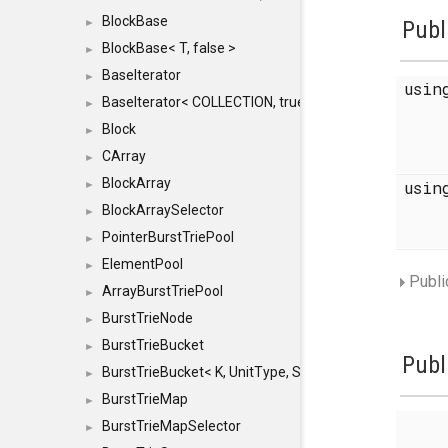
BlockBase
►
Publ
BlockBase< T, false >
►
BaseIterator
►
usi
BaseIterator< COLLECTION, true >
►
Block
►
CArray
►
BlockArray
usi
►
BlockArraySelector
►
PointerBurstTriePool
►
ElementPool
►
Publi
ArrayBurstTriePool
►
BurstTrieNode
►
BurstTrieBucket
►
Publ
BurstTrieBucket< K, UnitType, SIZE >
►
BurstTrieMap
►
BurstTrieMapSelector
►