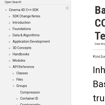
Open Search
Ba
Cinema 4D C++ SDK
▼
SDK Change Notes
►
CO
Introduction
►
Foundations
►
Te
Data & Algorithms
►
Application Development
►
Data Str
3D Concepts
►
Handbooks
►
#inclu
Modules
►
In
API Reference
▼
Classes
►
Files
►
Ba
Groups
▼
Compression
tru
Container ID
►
Cryptography