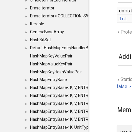
SingletonForEachIterator
►
EraseIterator
►
con
EraseIterator< COLLECTION, SWAP_ERASE, false >
►
Int
Iterable
►
Prote
GenericBaseArray
►
HashBitSet
►
DefaultHashMapEntryHandlerBase
►
Addi
HashMapKeyValuePair
HashMapValueKeyPair
HashMapKeyHashValuePair
Static
HashMapEntryBase
►
false >
HashMapEntryBase< K, V, ENTRY_HANDLER, HASHM
►
HashMapEntryBase< K, V, ENTRY_HANDLER, HASHM
►
HashMapEntryBase< K, V, ENTRY_HANDLER, HASHMA
►
Memb
HashMapEntryBase< K, V, ENTRY_HANDLER, HASHM
►
HashMapEntryBase< K, V, ENTRY_HANDLER, HASHM
►
HashMapEntryBase< K, UnitType, ENTRY_HANDLER
►