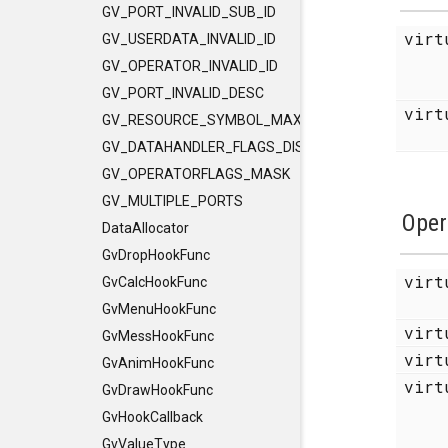
GV_PORT_INVALID_SUB_ID
vir
GV_USERDATA_INVALID_ID
GV_OPERATOR_INVALID_ID
GV_PORT_INVALID_DESC
virt
GV_RESOURCE_SYMBOL_MAX_LENGTH
GV_DATAHANDLER_FLAGS_DISCLEVEL
GV_OPERATORFLAGS_MASK
GV_MULTIPLE_PORTS
Oper
DataAllocator
GvDropHookFunc
virt
GvCalcHookFunc
GvMenuHookFunc
virt
GvMessHookFunc
virt
GvAnimHookFunc
vir
GvDrawHookFunc
GvHookCallback
GvValueType