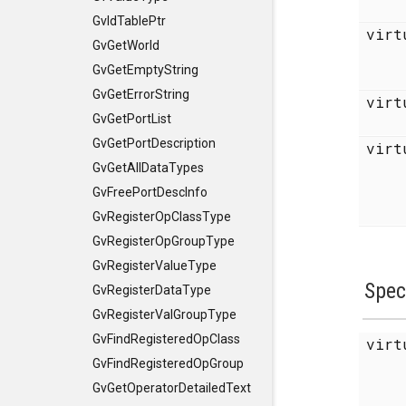
GvIdTablePtr
virt
GvGetWorld
GvGetEmptyString
GvGetErrorString
virt
GvGetPortList
GvGetPortDescription
vir
GvGetAllDataTypes
GvFreePortDescInfo
GvRegisterOpClassType
GvRegisterOpGroupType
GvRegisterValueType
Spec
GvRegisterDataType
GvRegisterValGroupType
GvFindRegisteredOpClass
virt
GvFindRegisteredOpGroup
GvGetOperatorDetailedText