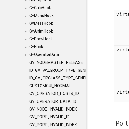
GvDropHook
►
GvCalcHook
►
virt
GvMenuHook
►
GvMessHook
►
GvAnimHook
►
GvDrawHook
►
GvHook
►
vir
GvOperatorData
►
GV_NODEMASTER_RELEASE
ID_GV_VALGROUP_TYPE_GENERAL
ID_GV_OPCLASS_TYPE_GENERAL
CUSTOMGUI_NORMAL
vir
GV_OPERATOR_PORTS_ID
GV_OPERATOR_DATA_ID
GV_NODE_INVALID_INDEX
GV_PORT_INVALID_ID
Port
GV_PORT_INVALID_INDEX