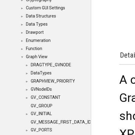
►
Custom GUI Settings
►
Data Structures
►
Data Types
►
Drawport
►
Enumeration
►
Function
►
Detai
Graph View
▼
DRAGTYPE_GVNODE
►
DataTypes
►
A 
GRAPHVIEW_PRIORITY
►
GVNodeIDs
►
Gr
GV_CONSTANT
►
GV_GROUP
sh
GV_INITIAL
►
GV_MESSAGE_FIRST_DATA_ID
XP
GV_PORTS
►