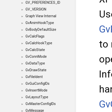
GV_PREFERENCES_ID
►
GV_VERSION
►
Us
Graph View Internal
►
GvAnimHookType
►
Gv
GvBodyDefaultSize
►
GvCalcFlags
►
to
GvCalcHookType
►
GvCalcState
►
op
GvConnMode
►
GvDataType
►
GvDrawState
In
►
GvFileIdent
►
GvGuiConfigIDs
►
ha
GvInsertMode
►
GvLayoutType
►
Gv
GvMasterConfigIDs
►
GvMessage
►