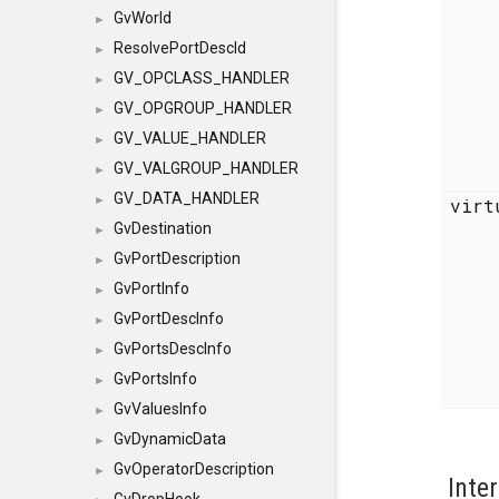
GvWorld
►
ResolvePortDescId
►
GV_OPCLASS_HANDLER
►
GV_OPGROUP_HANDLER
►
GV_VALUE_HANDLER
►
GV_VALGROUP_HANDLER
►
GV_DATA_HANDLER
►
vir
GvDestination
►
GvPortDescription
►
GvPortInfo
►
GvPortDescInfo
►
GvPortsDescInfo
►
GvPortsInfo
►
GvValuesInfo
►
GvDynamicData
►
GvOperatorDescription
►
Inte