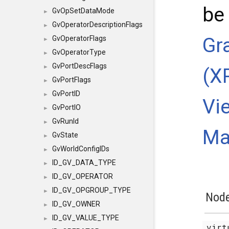
be 
GvOpSetDataMode
►
GvOperatorDescriptionFlags
►
Gr
GvOperatorFlags
►
GvOperatorType
►
GvPortDescFlags
►
(X
GvPortFlags
►
GvPortID
►
Vi
GvPortIO
►
GvRunId
►
Ma
GvState
►
GvWorldConfigIDs
►
ID_GV_DATA_TYPE
►
ID_GV_OPERATOR
►
ID_GV_OPGROUP_TYPE
►
Node
ID_GV_OWNER
►
ID_GV_VALUE_TYPE
►
vir