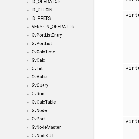
ID_OPERATOR
►
ID_PLUGIN
►
vir
ID_PREFS
►
VERSION_OPERATOR
►
GvPortListEntry
►
GvPortList
►
GvCalcTime
►
GvCalc
►
vir
GvInit
►
GvValue
►
GvQuery
►
GvRun
►
GvCalcTable
►
GvNode
►
GvPort
►
vir
GvNodeMaster
►
GvNodeGUI
►