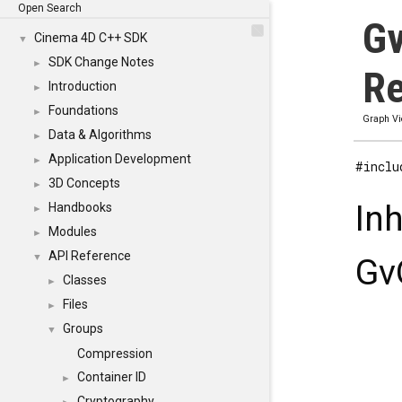
Open Search
Gv
Cinema 4D C++ SDK
▼
SDK Change Notes
►
Re
Introduction
►
Foundations
►
Graph V
Data & Algorithms
►
Application Development
►
#inclu
3D Concepts
►
In
Handbooks
►
Modules
►
API Reference
▼
Gv
Classes
►
Files
►
Groups
▼
Compression
Container ID
►
Cryptography