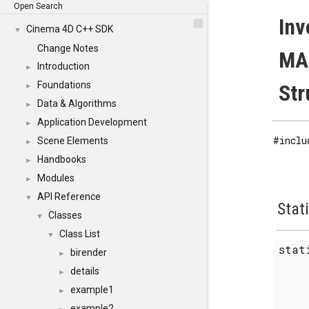
Open Search
Inv
Cinema 4D C++ SDK
▼
Change Notes
MA
Introduction
►
Foundations
Str
►
Data & Algorithms
►
Application Development
►
#inclu
Scene Elements
►
Handbooks
►
Modules
►
API Reference
▼
Stat
Classes
▼
Class List
▼
stat
birender
►
details
►
example1
►
example2