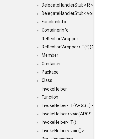
DelegateHandlerStub< R >
►
DelegateHandlerStub< void >
►
FunctionInfo
►
ContainerInfo
►
ReflectionWrapper
ReflectionWrapper< T(*)(ARGS...)>
►
Member
►
Container
►
Package
►
Class
►
InvokeHelper
Function
►
InvokeHelper< T(ARGS...)>
►
InvokeHelper< void(ARGS...)>
►
InvokeHelper< T()>
►
InvokeHelper< void()>
►