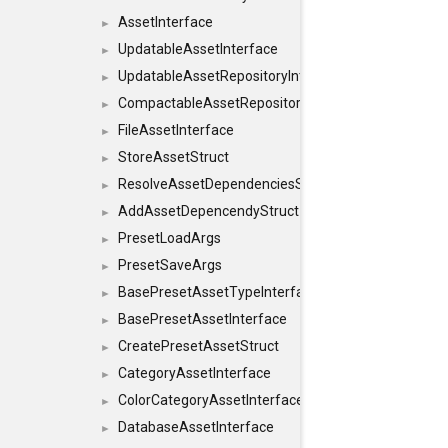
AssetInterface
►
UpdatableAssetInterface
►
UpdatableAssetRepositoryInterface
►
CompactableAssetRepositoryInterface
►
FileAssetInterface
►
StoreAssetStruct
►
ResolveAssetDependenciesStruct
►
AddAssetDepencendyStruct
►
PresetLoadArgs
►
PresetSaveArgs
►
BasePresetAssetTypeInterface
►
BasePresetAssetInterface
►
CreatePresetAssetStruct
►
CategoryAssetInterface
►
ColorCategoryAssetInterface
►
DatabaseAssetInterface
►