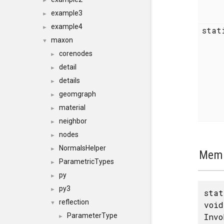
►
example3
►
example4
►
stat
maxon
▼
corenodes
►
detail
►
details
►
geomgraph
►
material
►
neighbor
►
nodes
►
NormalsHelper
►
Memb
ParametricTypes
►
py
►
py3
►
stat
reflection
void
▼
Invo
ParameterType
►