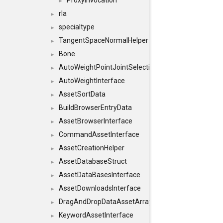
ProxyInvocation
►
rla
►
specialtype
►
TangentSpaceNormalHelper
►
Bone
►
AutoWeightPointJointSelections
►
AutoWeightInterface
►
AssetSortData
►
BuildBrowserEntryData
►
AssetBrowserInterface
►
CommandAssetInterface
►
AssetCreationHelper
►
AssetDatabaseStruct
►
AssetDataBasesInterface
►
AssetDownloadsInterface
►
DragAndDropDataAssetArray
►
KeywordAssetInterface
►