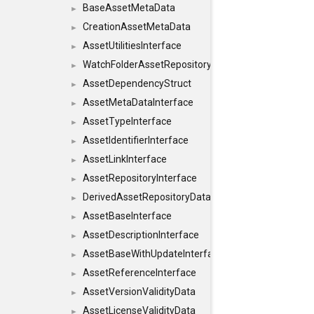
BaseAssetMetaData
►
CreationAssetMetaData
►
AssetUtilitiesInterface
►
WatchFolderAssetRepositoryInterface
►
AssetDependencyStruct
►
AssetMetaDataInterface
►
AssetTypeInterface
►
AssetIdentifierInterface
►
AssetLinkInterface
►
AssetRepositoryInterface
►
DerivedAssetRepositoryDataInterface
►
AssetBaseInterface
►
AssetDescriptionInterface
►
AssetBaseWithUpdateInterface
►
AssetReferenceInterface
►
AssetVersionValidityData
►
AssetLicenseValidityData
►