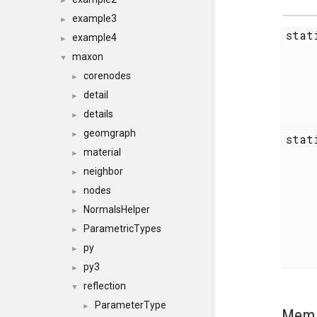
►
example3
►
stat
example4
►
maxon
▼
corenodes
►
detail
►
details
►
geomgraph
►
stat
material
►
neighbor
►
nodes
►
NormalsHelper
►
ParametricTypes
►
py
►
py3
►
reflection
▼
ParameterType
►
Memb