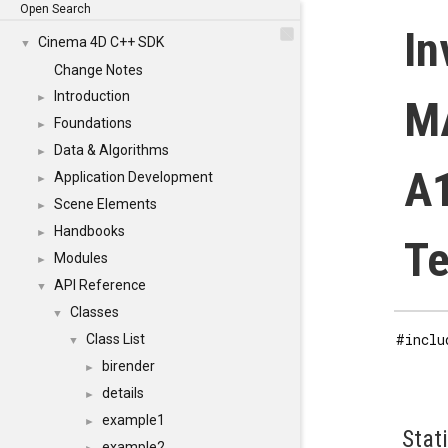
Open Search
In
Cinema 4D C++ SDK
▼
Change Notes
Introduction
►
M
Foundations
►
Data & Algorithms
►
A1
Application Development
►
Scene Elements
►
Handbooks
►
Te
Modules
►
API Reference
▼
Classes
▼
#inclu
Class List
▼
birender
►
details
►
example1
►
Stat
example2