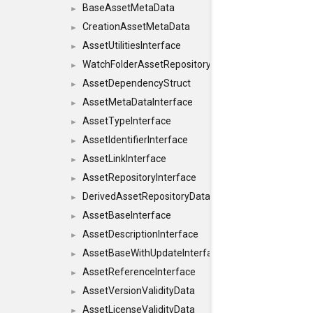
BaseAssetMetaData
►
CreationAssetMetaData
►
AssetUtilitiesInterface
►
WatchFolderAssetRepositoryInterface
►
AssetDependencyStruct
►
AssetMetaDataInterface
►
AssetTypeInterface
►
AssetIdentifierInterface
►
AssetLinkInterface
►
AssetRepositoryInterface
►
DerivedAssetRepositoryDataInterface
►
AssetBaseInterface
►
AssetDescriptionInterface
►
AssetBaseWithUpdateInterface
►
AssetReferenceInterface
►
AssetVersionValidityData
►
AssetLicenseValidityData
►