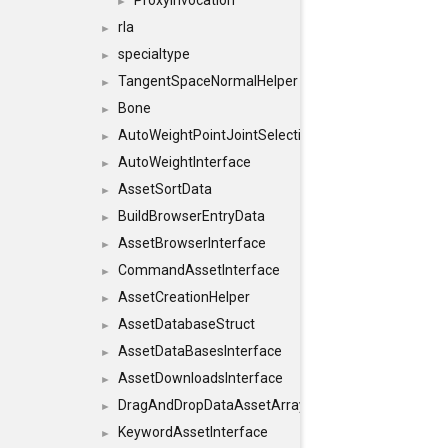
ProxyInvocation
►
rla
►
specialtype
►
TangentSpaceNormalHelper
►
Bone
►
AutoWeightPointJointSelections
►
AutoWeightInterface
►
AssetSortData
►
BuildBrowserEntryData
►
AssetBrowserInterface
►
CommandAssetInterface
►
AssetCreationHelper
►
AssetDatabaseStruct
►
AssetDataBasesInterface
►
AssetDownloadsInterface
►
DragAndDropDataAssetArray
►
KeywordAssetInterface
►