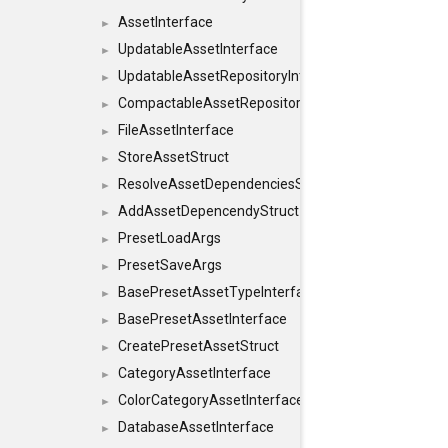
AssetInterface
►
UpdatableAssetInterface
►
UpdatableAssetRepositoryInterface
►
CompactableAssetRepositoryInterface
►
FileAssetInterface
►
StoreAssetStruct
►
ResolveAssetDependenciesStruct
►
AddAssetDepencendyStruct
►
PresetLoadArgs
►
PresetSaveArgs
►
BasePresetAssetTypeInterface
►
BasePresetAssetInterface
►
CreatePresetAssetStruct
►
CategoryAssetInterface
►
ColorCategoryAssetInterface
►
DatabaseAssetInterface
►