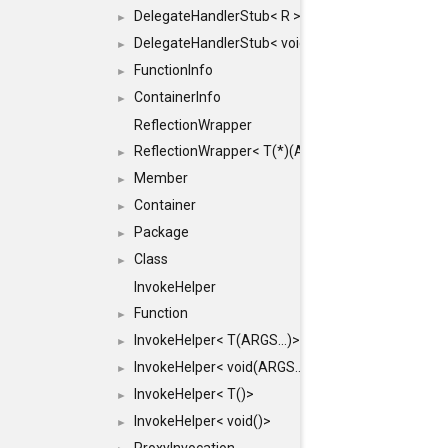
DelegateHandlerStub< R >
►
DelegateHandlerStub< void >
►
FunctionInfo
►
ContainerInfo
►
ReflectionWrapper
ReflectionWrapper< T(*)(ARGS...)>
►
Member
►
Container
►
Package
►
Class
►
InvokeHelper
Function
►
InvokeHelper< T(ARGS...)>
►
InvokeHelper< void(ARGS...)>
►
InvokeHelper< T()>
►
InvokeHelper< void()>
►