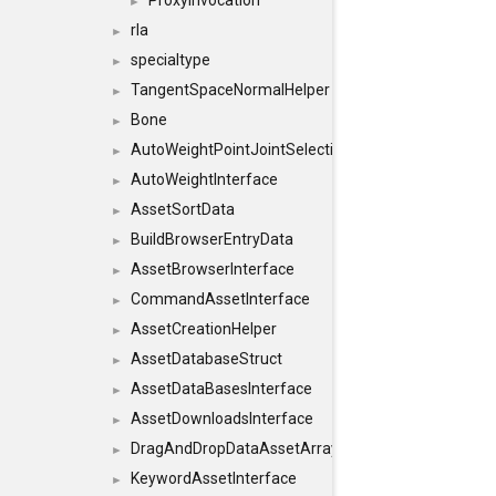
ProxyInvocation
►
rla
►
specialtype
►
TangentSpaceNormalHelper
►
Bone
►
AutoWeightPointJointSelections
►
AutoWeightInterface
►
AssetSortData
►
BuildBrowserEntryData
►
AssetBrowserInterface
►
CommandAssetInterface
►
AssetCreationHelper
►
AssetDatabaseStruct
►
AssetDataBasesInterface
►
AssetDownloadsInterface
►
DragAndDropDataAssetArray
►
KeywordAssetInterface
►