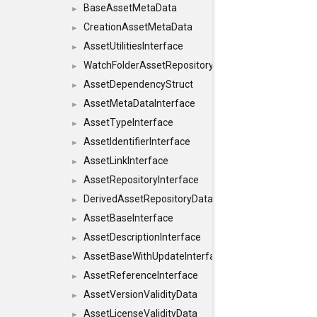
BaseAssetMetaData
►
CreationAssetMetaData
►
AssetUtilitiesInterface
►
WatchFolderAssetRepositoryInterface
►
AssetDependencyStruct
►
AssetMetaDataInterface
►
AssetTypeInterface
►
AssetIdentifierInterface
►
AssetLinkInterface
►
AssetRepositoryInterface
►
DerivedAssetRepositoryDataInterface
►
AssetBaseInterface
►
AssetDescriptionInterface
►
AssetBaseWithUpdateInterface
►
AssetReferenceInterface
►
AssetVersionValidityData
►
AssetLicenseValidityData
►