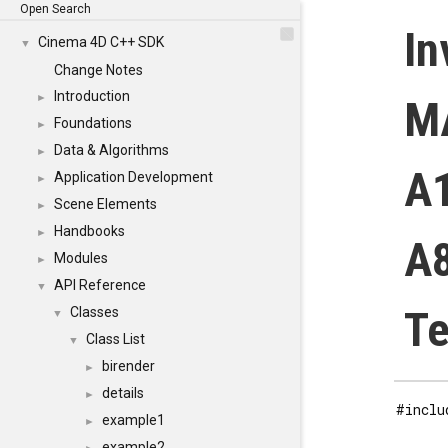
Open Search
In
Cinema 4D C++ SDK
▼
Change Notes
Introduction
►
M
Foundations
►
Data & Algorithms
►
A1
Application Development
►
Scene Elements
►
Handbooks
►
A8
Modules
►
API Reference
▼
Te
Classes
▼
Class List
▼
birender
►
details
►
#inclu
example1
►
example2