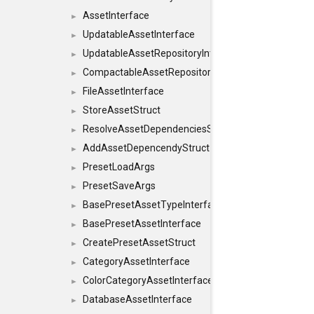
AssetInterface
►
UpdatableAssetInterface
►
UpdatableAssetRepositoryInterface
►
CompactableAssetRepositoryInterface
►
FileAssetInterface
►
StoreAssetStruct
►
ResolveAssetDependenciesStruct
►
AddAssetDepencendyStruct
►
PresetLoadArgs
►
PresetSaveArgs
►
BasePresetAssetTypeInterface
►
BasePresetAssetInterface
►
CreatePresetAssetStruct
►
CategoryAssetInterface
►
ColorCategoryAssetInterface
►
DatabaseAssetInterface
►