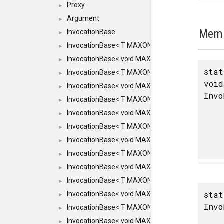
Proxy
►
Argument
►
Memb
InvocationBase
►
InvocationBase< T MAXON_MAKE_LIST(MAXON_
►
InvocationBase< void MAXON_MAKE_LIST(MAXO
►
stat
InvocationBase< T MAXON_MAKE_LIST(MAXON_I
►
void
InvocationBase< void MAXON_MAKE_LIST(MAXO
►
Invo
InvocationBase< T MAXON_MAKE_LIST(MAXON_I
►
InvocationBase< void MAXON_MAKE_LIST(MAXO
►
InvocationBase< T MAXON_MAKE_LIST(MAXON_I
►
InvocationBase< void MAXON_MAKE_LIST(MAXON
►
InvocationBase< T MAXON_MAKE_LIST(MAXON_IN
►
InvocationBase< void MAXON_MAKE_LIST(MAXON
►
InvocationBase< T MAXON_MAKE_LIST(MAXON_IN
►
stat
InvocationBase< void MAXON_MAKE_LIST(MAXON_
►
Invo
InvocationBase< T MAXON_MAKE_LIST(MAXON_INV
►
InvocationBase< void MAXON_MAKE_LIST(MAXON_
►