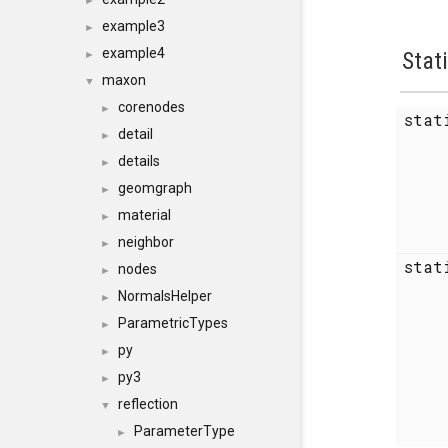
►
example3
►
example4
Stat
►
maxon
▼
corenodes
►
stat
detail
►
details
►
geomgraph
►
material
►
neighbor
►
stat
nodes
►
NormalsHelper
►
ParametricTypes
►
py
►
py3
►
reflection
▼
ParameterType
►