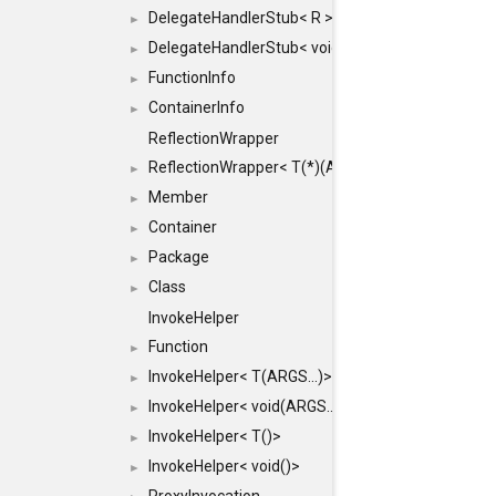
DelegateHandlerStub< R >
►
DelegateHandlerStub< void >
►
FunctionInfo
►
ContainerInfo
►
ReflectionWrapper
ReflectionWrapper< T(*)(ARGS...)>
►
Member
►
Container
►
Package
►
Class
►
InvokeHelper
Function
►
InvokeHelper< T(ARGS...)>
►
InvokeHelper< void(ARGS...)>
►
InvokeHelper< T()>
►
InvokeHelper< void()>
►