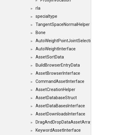
ProxyInvocation
►
rla
►
specialtype
►
TangentSpaceNormalHelper
►
Bone
►
AutoWeightPointJointSelections
►
AutoWeightInterface
►
AssetSortData
►
BuildBrowserEntryData
►
AssetBrowserInterface
►
CommandAssetInterface
►
AssetCreationHelper
►
AssetDatabaseStruct
►
AssetDataBasesInterface
►
AssetDownloadsInterface
►
DragAndDropDataAssetArray
►
KeywordAssetInterface
►