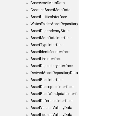
BaseAssetMetaData
►
CreationAssetMetaData
►
AssetUtilitiesInterface
►
WatchFolderAssetRepositoryInterface
►
AssetDependencyStruct
►
AssetMetaDataInterface
►
AssetTypeInterface
►
AssetIdentifierInterface
►
AssetLinkInterface
►
AssetRepositoryInterface
►
DerivedAssetRepositoryDataInterface
►
AssetBaseInterface
►
AssetDescriptionInterface
►
AssetBaseWithUpdateInterface
►
AssetReferenceInterface
►
AssetVersionValidityData
►
AssetLicenseValidityData
►