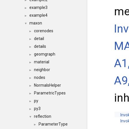
►
me
example3
►
example4
►
maxon
▼
In
corenodes
►
detail
►
MA
details
►
geomgraph
►
A1,
material
►
neighbor
►
A9
nodes
►
NormalsHelper
►
ParametricTypes
in
►
py
►
py3
►
Invo
reflection
▼
Invo
ParameterType
►