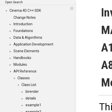
Open Search
In
Cinema 4D C++ SDK
▼
Change Notes
Introduction
►
M
Foundations
►
Data & Algorithms
►
A1
Application Development
►
Scene Elements
►
Handbooks
►
A8
Modules
►
API Reference
▼
Me
Classes
▼
Class List
▼
birender
►
details
►
Thi
example1
►
example2