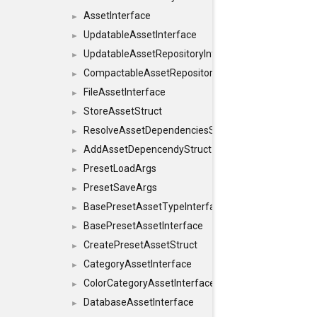
AssetInterface
►
UpdatableAssetInterface
►
UpdatableAssetRepositoryInterface
►
CompactableAssetRepositoryInterface
►
FileAssetInterface
►
StoreAssetStruct
►
ResolveAssetDependenciesStruct
►
AddAssetDepencendyStruct
►
PresetLoadArgs
►
PresetSaveArgs
►
BasePresetAssetTypeInterface
►
BasePresetAssetInterface
►
CreatePresetAssetStruct
►
CategoryAssetInterface
►
ColorCategoryAssetInterface
►
DatabaseAssetInterface
►