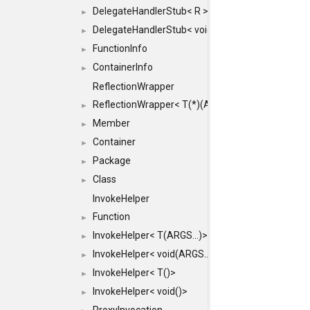
DelegateHandlerStub< R >
►
DelegateHandlerStub< void >
►
FunctionInfo
►
ContainerInfo
►
ReflectionWrapper
ReflectionWrapper< T(*)(ARGS...)>
►
Member
►
Container
►
Package
►
Class
►
InvokeHelper
Function
►
InvokeHelper< T(ARGS...)>
►
InvokeHelper< void(ARGS...)>
►
InvokeHelper< T()>
►
InvokeHelper< void()>
►