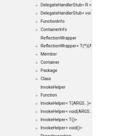
DelegateHandlerStub< R >
►
DelegateHandlerStub< void >
►
FunctionInfo
►
ContainerInfo
►
ReflectionWrapper
ReflectionWrapper< T(*)(ARGS...)>
►
Member
►
Container
►
Package
►
Class
►
InvokeHelper
Function
►
InvokeHelper< T(ARGS...)>
►
InvokeHelper< void(ARGS...)>
►
InvokeHelper< T()>
►
InvokeHelper< void()>
►