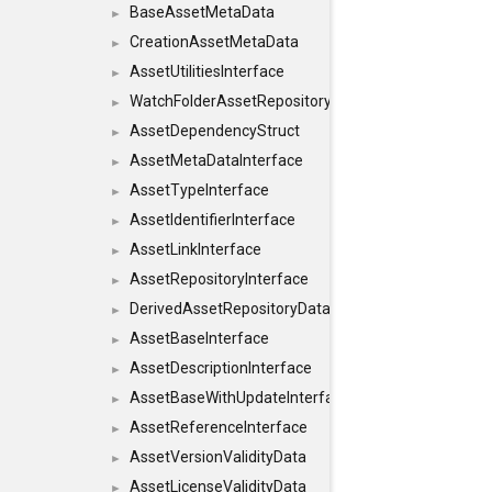
BaseAssetMetaData
►
CreationAssetMetaData
►
AssetUtilitiesInterface
►
WatchFolderAssetRepositoryInterface
►
AssetDependencyStruct
►
AssetMetaDataInterface
►
AssetTypeInterface
►
AssetIdentifierInterface
►
AssetLinkInterface
►
AssetRepositoryInterface
►
DerivedAssetRepositoryDataInterface
►
AssetBaseInterface
►
AssetDescriptionInterface
►
AssetBaseWithUpdateInterface
►
AssetReferenceInterface
►
AssetVersionValidityData
►
AssetLicenseValidityData
►