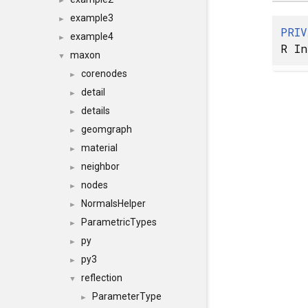
►
example3
►
PRIV
example4
►
R In
maxon
▼
corenodes
►
detail
►
details
►
geomgraph
►
material
►
neighbor
►
nodes
►
NormalsHelper
►
ParametricTypes
►
py
►
py3
►
reflection
▼
ParameterType
►