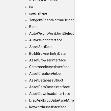
ProxyInvocation
►
rla
►
specialtype
►
TangentSpaceNormalHelper
►
Bone
►
AutoWeightPointJointSelections
►
AutoWeightInterface
►
AssetSortData
►
BuildBrowserEntryData
►
AssetBrowserInterface
►
CommandAssetInterface
►
AssetCreationHelper
►
AssetDatabaseStruct
►
AssetDataBasesInterface
►
AssetDownloadsInterface
►
DragAndDropDataAssetArray
►
KeywordAssetInterface
►