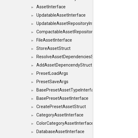
AssetInterface
►
UpdatableAssetInterface
►
UpdatableAssetRepositoryInterface
►
CompactableAssetRepositoryInterface
►
FileAssetInterface
►
StoreAssetStruct
►
ResolveAssetDependenciesStruct
►
AddAssetDepencendyStruct
►
PresetLoadArgs
►
PresetSaveArgs
►
BasePresetAssetTypeInterface
►
BasePresetAssetInterface
►
CreatePresetAssetStruct
►
CategoryAssetInterface
►
ColorCategoryAssetInterface
►
DatabaseAssetInterface
►