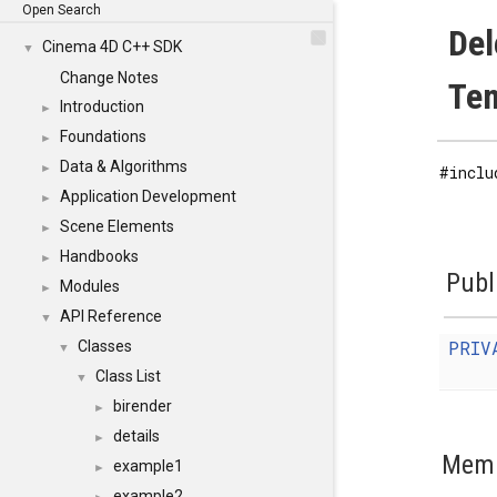
Open Search
Del
Cinema 4D C++ SDK
▼
Change Notes
Tem
Introduction
►
Foundations
►
Data & Algorithms
►
#inclu
Application Development
►
Scene Elements
►
Handbooks
►
Publ
Modules
►
API Reference
▼
PRIV
Classes
▼
Class List
▼
birender
►
details
►
Memb
example1
►
example2