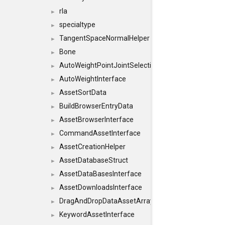
rla
►
specialtype
►
TangentSpaceNormalHelper
►
Bone
►
AutoWeightPointJointSelections
►
AutoWeightInterface
►
AssetSortData
►
BuildBrowserEntryData
►
AssetBrowserInterface
►
CommandAssetInterface
►
AssetCreationHelper
►
AssetDatabaseStruct
►
AssetDataBasesInterface
►
AssetDownloadsInterface
►
DragAndDropDataAssetArray
►
KeywordAssetInterface
►