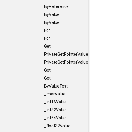
ByReference
ByValue
ByValue
For
For
Get
PrivateGetPointerValuePointer
PrivateGetPointerValue
Get
Get
ByValueTest
_charValue
_int16Value
_int32Value
_int64Value
_float32Value