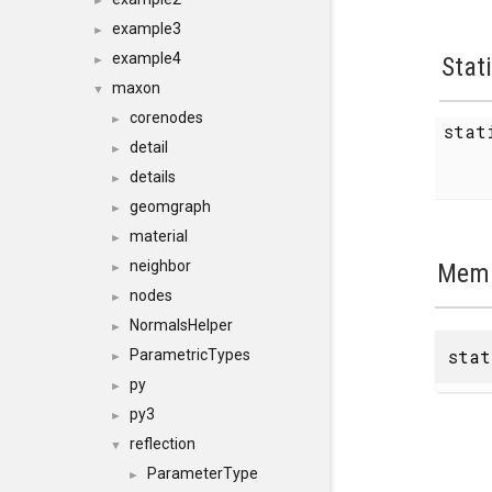
►
example3
►
example4
Stat
►
maxon
▼
corenodes
►
sta
detail
►
details
►
geomgraph
►
material
►
neighbor
Memb
►
nodes
►
NormalsHelper
►
stat
ParametricTypes
►
py
►
py3
►
reflection
▼
ParameterType
►