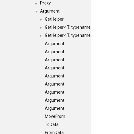
Proxy
►
Argument
▼
GetHelper
►
GetHelper< T, typename std::enable_if< Argume
►
GetHelper< T, typename std::enable_if< STD_
►
Argument
Argument
Argument
Argument
Argument
Argument
Argument
Argument
Argument
MoveFrom
ToData
FromData