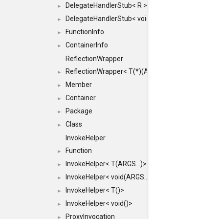
DelegateHandlerStub< R >
►
DelegateHandlerStub< void >
►
FunctionInfo
►
ContainerInfo
►
ReflectionWrapper
ReflectionWrapper< T(*)(ARGS...)>
►
Member
►
Container
►
Package
►
Class
►
InvokeHelper
Function
►
InvokeHelper< T(ARGS...)>
►
InvokeHelper< void(ARGS...)>
►
InvokeHelper< T()>
►
InvokeHelper< void()>
►
ProxyInvocation
►