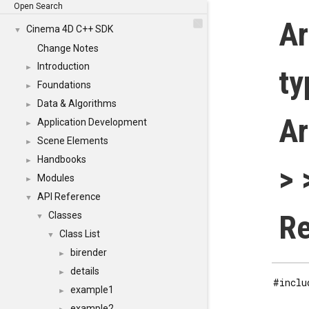
Open Search
Ar
Cinema 4D C++ SDK
▼
Change Notes
Introduction
►
ty
Foundations
►
Data & Algorithms
►
Ar
Application Development
►
Scene Elements
►
Handbooks
►
> 
Modules
►
API Reference
▼
Re
Classes
▼
Class List
▼
birender
►
details
►
#inclu
example1
►
example2