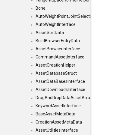
TangentSpaceNormalHelper
►
Bone
►
AutoWeightPointJointSelections
►
AutoWeightInterface
►
AssetSortData
►
BuildBrowserEntryData
►
AssetBrowserInterface
►
CommandAssetInterface
►
AssetCreationHelper
►
AssetDatabaseStruct
►
AssetDataBasesInterface
►
AssetDownloadsInterface
►
DragAndDropDataAssetArray
►
KeywordAssetInterface
►
BaseAssetMetaData
►
CreationAssetMetaData
►
AssetUtilitiesInterface
►