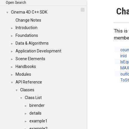
Open Search
Cha
Cinema 4D C++ SDK
▼
Change Notes
Introduction
►
This is
Foundations
►
membe
Data & Algorithms
►
coun
Application Development
►
inId
Scene Elements
►
IsEq
Handbooks
►
MAX
outI
Modules
►
ToSt
API Reference
▼
Classes
▼
Class List
▼
birender
►
details
►
example1
►
example2