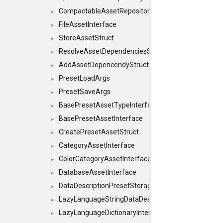
CompactableAssetRepositoryInterface
►
FileAssetInterface
►
StoreAssetStruct
►
ResolveAssetDependenciesStruct
►
AddAssetDepencendyStruct
►
PresetLoadArgs
►
PresetSaveArgs
►
BasePresetAssetTypeInterface
►
BasePresetAssetInterface
►
CreatePresetAssetStruct
►
CategoryAssetInterface
►
ColorCategoryAssetInterface
►
DatabaseAssetInterface
►
DataDescriptionPresetStorageInterface
►
LazyLanguageStringDataDescriptionDefinitionInterf
►
LazyLanguageDictionaryInterface
►