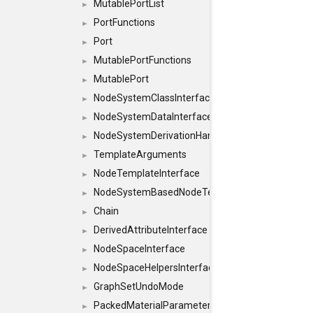
MutablePortList
►
PortFunctions
►
Port
►
MutablePortFunctions
►
MutablePort
►
NodeSystemClassInterface
►
NodeSystemDataInterface
►
NodeSystemDerivationHandlerInterface
►
TemplateArguments
►
NodeTemplateInterface
►
NodeSystemBasedNodeTemplateInterface
►
Chain
►
DerivedAttributeInterface
►
NodeSpaceInterface
►
NodeSpaceHelpersInterface
►
GraphSetUndoMode
►
PackedMaterialParameter
►