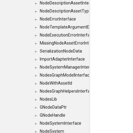
NodeDescriptionAssetInterface
►
NodeDescriptionAssetTypeInterface
►
NodeErrorInterface
►
NodeTemplateArgumentErrorInterface
►
NodeExecutionErrorInterface
►
MissingNodeAssetErrorInterface
►
SerializationNodeData
►
ImportAdapterInterface
►
NodeSystemManagerInterface
►
NodesGraphModelInterface
►
NodeWithAssetId
►
NodesGraphHelpersInterface
►
NodesLib
►
GNodeDataPtr
►
GNodeHandle
►
NodeSystemInterface
►
NodeSystem
►