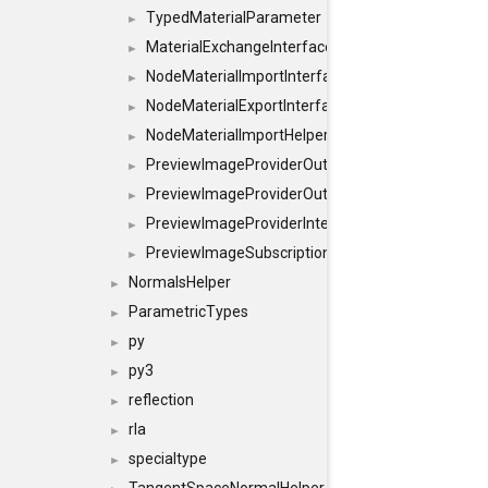
TypedMaterialParameter
►
MaterialExchangeInterface
►
NodeMaterialImportInterface
►
NodeMaterialExportInterface
►
NodeMaterialImportHelperInterface
►
PreviewImageProviderOutputImage
►
PreviewImageProviderOutput
►
PreviewImageProviderInterface
►
PreviewImageSubscriptionInterface
►
NormalsHelper
►
ParametricTypes
►
py
►
py3
►
reflection
►
rla
►
specialtype
►