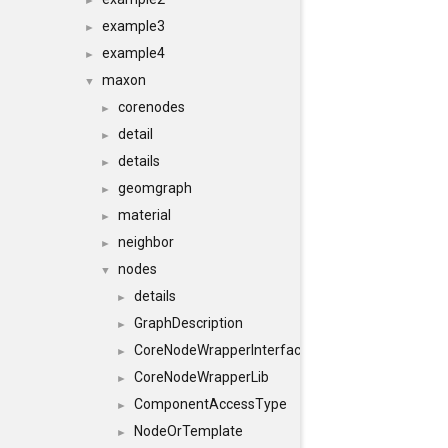
►
example3
►
example4
►
maxon
▼
corenodes
►
detail
►
details
►
geomgraph
►
material
►
neighbor
►
nodes
▼
details
►
GraphDescription
►
CoreNodeWrapperInterface
►
CoreNodeWrapperLib
►
ComponentAccessType
►
NodeOrTemplate
►