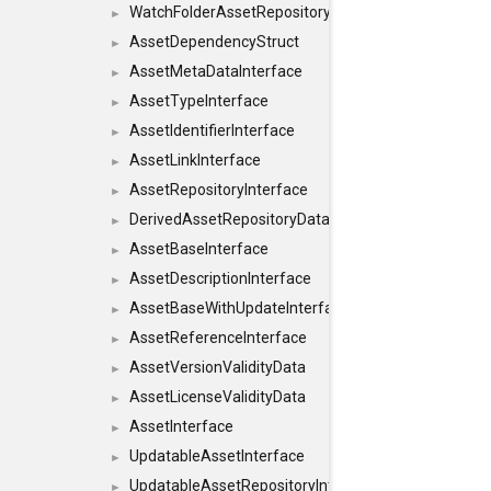
WatchFolderAssetRepositoryInterface
►
AssetDependencyStruct
►
AssetMetaDataInterface
►
AssetTypeInterface
►
AssetIdentifierInterface
►
AssetLinkInterface
►
AssetRepositoryInterface
►
DerivedAssetRepositoryDataInterface
►
AssetBaseInterface
►
AssetDescriptionInterface
►
AssetBaseWithUpdateInterface
►
AssetReferenceInterface
►
AssetVersionValidityData
►
AssetLicenseValidityData
►
AssetInterface
►
UpdatableAssetInterface
►
UpdatableAssetRepositoryInterface
►