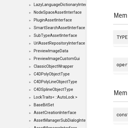
LazyLanguageDictionaryInterface
►
NodeSpaceAssetInterface
►
Memb
PluginAssetInterface
►
SmartSearchAssetInterface
►
SubTypeAssetInterface
TYPE
►
UrlAssetRepositoryInterface
►
PreviewImageData
►
PreviewImageCustomGui
►
ope
ClassicObjectWrapper
►
C4DPolyObjectType
►
C4DPolyLineObjectType
►
C4DSplineObjectType
►
Memb
LockTraits< ::AutoLock >
►
BaseBitSet
►
AssetCreationInterface
►
con
AssetManagerSubDialogInterface
►