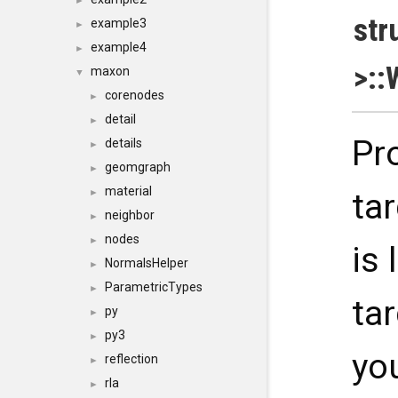
►
str
example3
►
example4
►
>::
maxon
▼
corenodes
►
detail
►
Pr
details
►
geomgraph
►
material
►
ta
neighbor
►
nodes
►
is 
NormalsHelper
►
ParametricTypes
►
tar
py
►
py3
►
yo
reflection
►
rla
►