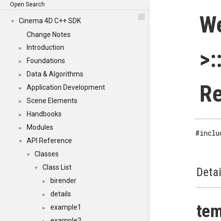
Open Search
W
Cinema 4D C++ SDK
▼
Change Notes
Introduction
►
>:
Foundations
►
Data & Algorithms
►
Re
Application Development
►
Scene Elements
►
Handbooks
►
Modules
►
#inclu
API Reference
▼
Classes
▼
Class List
▼
Detai
birender
►
details
►
te
example1
►
example2