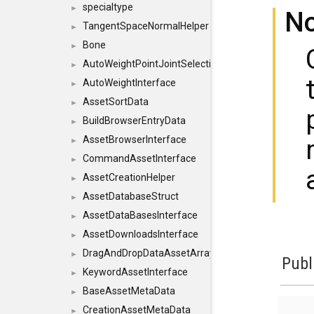
specialtype
►
N
TangentSpaceNormalHelper
►
Bone
►
AutoWeightPointJointSelections
►
AutoWeightInterface
►
AssetSortData
►
BuildBrowserEntryData
►
AssetBrowserInterface
►
CommandAssetInterface
►
AssetCreationHelper
►
AssetDatabaseStruct
►
AssetDataBasesInterface
►
AssetDownloadsInterface
►
DragAndDropDataAssetArray
►
Publ
KeywordAssetInterface
►
BaseAssetMetaData
►
CreationAssetMetaData
►