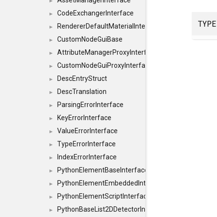
AssetManagerInterface
►
CodeExchangerInterface
►
TYPE
RendererDefaultMaterialInterface
►
CustomNodeGuiBase
►
AttributeManagerProxyInterface
►
CustomNodeGuiProxyInterface
►
DescEntryStruct
►
DescTranslation
►
ParsingErrorInterface
►
KeyErrorInterface
►
ValueErrorInterface
►
TypeErrorInterface
►
IndexErrorInterface
►
PythonElementBaseInterface
►
PythonElementEmbeddedInterface
►
PythonElementScriptInterface
►
PythonBaseList2DDetectorInterface
►