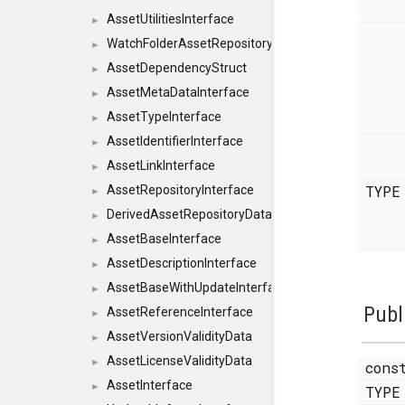
AssetUtilitiesInterface
►
WatchFolderAssetRepositoryInterface
►
AssetDependencyStruct
►
AssetMetaDataInterface
►
AssetTypeInterface
►
AssetIdentifierInterface
►
AssetLinkInterface
►
TYP
AssetRepositoryInterface
►
DerivedAssetRepositoryDataInterface
►
AssetBaseInterface
►
AssetDescriptionInterface
►
AssetBaseWithUpdateInterface
►
Publ
AssetReferenceInterface
►
AssetVersionValidityData
►
AssetLicenseValidityData
►
con
AssetInterface
►
TYP