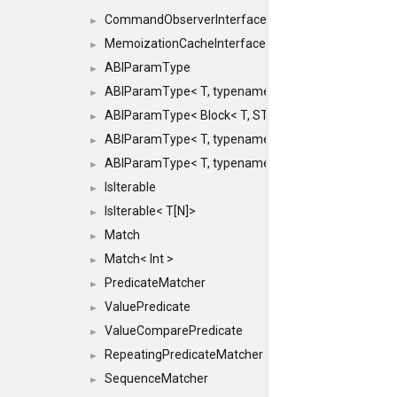
CommandObserverInterface
►
MemoizationCacheInterface
►
ABIParamType
►
ABIParamType< T, typename std::enable_if< STD_
►
ABIParamType< Block< T, STRIDED, MOVE > >
►
ABIParamType< T, typename std::enable_if< STD_I
►
ABIParamType< T, typename std::enable_if< STD_I
►
IsIterable
►
IsIterable< T[N]>
►
Match
►
Match< Int >
►
PredicateMatcher
►
ValuePredicate
►
ValueComparePredicate
►
RepeatingPredicateMatcher
►
SequenceMatcher
►