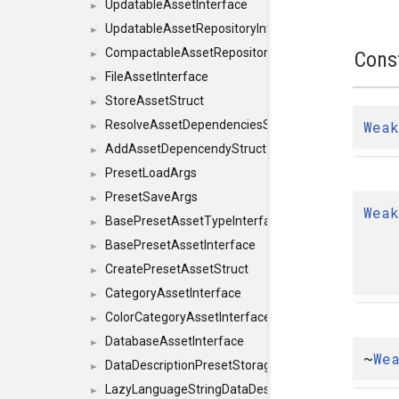
UpdatableAssetInterface
►
UpdatableAssetRepositoryInterface
►
CompactableAssetRepositoryInterface
Cons
►
FileAssetInterface
►
StoreAssetStruct
►
Wea
ResolveAssetDependenciesStruct
►
AddAssetDepencendyStruct
►
PresetLoadArgs
►
PresetSaveArgs
►
Wea
BasePresetAssetTypeInterface
►
BasePresetAssetInterface
►
CreatePresetAssetStruct
►
CategoryAssetInterface
►
ColorCategoryAssetInterface
►
DatabaseAssetInterface
►
~
We
DataDescriptionPresetStorageInterface
►
LazyLanguageStringDataDescriptionDefinitionInterf
►