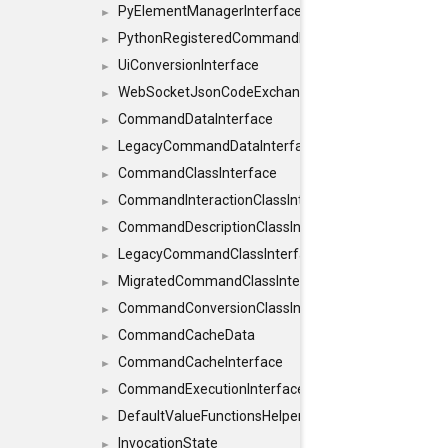
PyElementManagerInterface
►
PythonRegisteredCommandIdsInterface
►
UiConversionInterface
►
WebSocketJsonCodeExchangerInterface
►
CommandDataInterface
►
LegacyCommandDataInterface
►
CommandClassInterface
►
CommandInteractionClassInterface
►
CommandDescriptionClassInterface
►
LegacyCommandClassInterface
►
MigratedCommandClassInterface
►
CommandConversionClassInterface
►
CommandCacheData
►
CommandCacheInterface
►
CommandExecutionInterface
►
DefaultValueFunctionsHelper< const Result< C
►
InvocationState
►