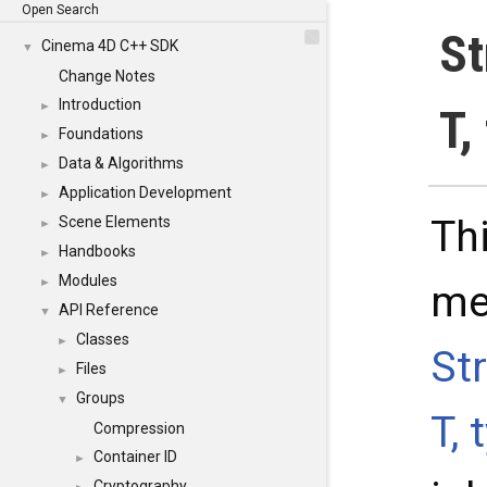
Open Search
St
Cinema 4D C++ SDK
▼
Change Notes
Introduction
►
T,
Foundations
►
Data & Algorithms
►
Application Development
►
Thi
Scene Elements
►
Handbooks
►
Modules
►
me
API Reference
▼
Classes
►
St
Files
►
Groups
▼
T,
Compression
Container ID
►
Cryptography