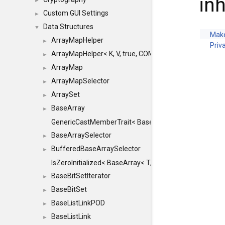
in
►
Custom GUI Settings
►
Data Structures
▼
Make
ArrayMapHelper
►
Priv
ArrayMapHelper< K, V, true, COMPARE, ARRAY >
►
ArrayMap
►
ArrayMapSelector
►
ArraySet
►
BaseArray
►
GenericCastMemberTrait< BaseArray< TO >, BaseArra
BaseArraySelector
►
BufferedBaseArraySelector
►
IsZeroInitialized< BaseArray< T, MINCHUNKSIZE, ME
BaseBitSetIterator
►
BaseBitSet
►
BaseListLinkPOD
►
BaseListLink
►