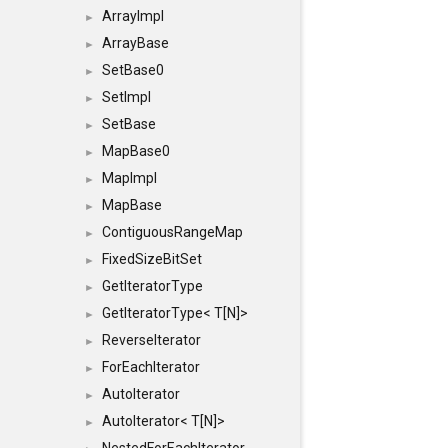
ArrayImpl
►
ArrayBase
►
SetBase0
►
SetImpl
►
SetBase
►
MapBase0
►
MapImpl
►
MapBase
►
ContiguousRangeMap
►
FixedSizeBitSet
►
GetIteratorType
►
GetIteratorType< T[N]>
►
ReverseIterator
►
ForEachIterator
►
AutoIterator
►
AutoIterator< T[N]>
►