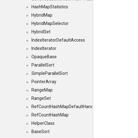
HashMapStatistics
►
HybridMap
►
HybridMapSelector
►
HybridSet
►
IndexIteratorDefaultAccess
►
IndexIterator
►
OpaqueBase
►
ParallelSort
►
SimpleParallelSort
►
PointerArray
►
RangeMap
►
RangeSet
►
RefCountHashMapDefaultHandler
►
RefCountHashMap
►
HelperClass
►
BaseSort
►