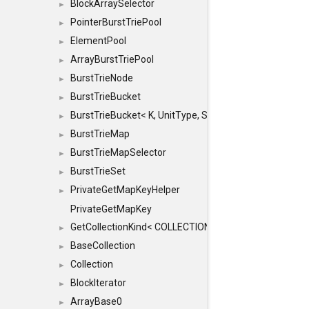
BlockArraySelector
►
PointerBurstTriePool
►
ElementPool
►
ArrayBurstTriePool
►
BurstTrieNode
►
BurstTrieBucket
►
BurstTrieBucket< K, UnitType, SIZE >
►
BurstTrieMap
►
BurstTrieMapSelector
►
BurstTrieSet
►
PrivateGetMapKeyHelper
►
PrivateGetMapKey
GetCollectionKind< COLLECTION, typename SFINAEHelper
►
BaseCollection
►
Collection
►
BlockIterator
►
ArrayBase0
►