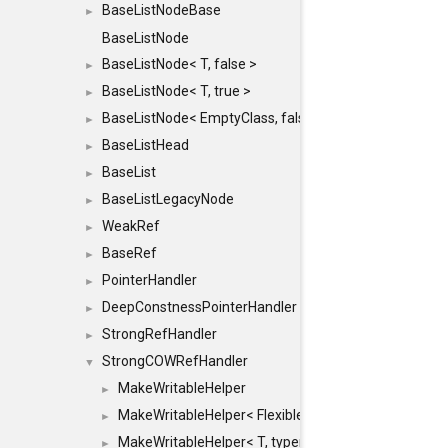
BaseListNodeBase
►
BaseListNode
BaseListNode< T, false >
►
BaseListNode< T, true >
►
BaseListNode< EmptyClass, false >
►
BaseListHead
►
BaseList
►
BaseListLegacyNode
►
WeakRef
►
BaseRef
►
PointerHandler
►
DeepConstnessPointerHandler
►
StrongRefHandler
►
StrongCOWRefHandler
▼
MakeWritableHelper
►
MakeWritableHelper< FlexibleArray< T, COUNT > >
►
MakeWritableHelper< T, typename T::GenericContai
►