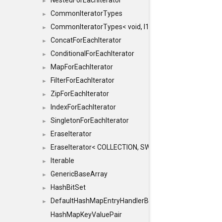
NestedForEachIterator
►
CommonIteratorTypes
►
CommonIteratorTypes< void, I1, I2 >
►
ConcatForEachIterator
►
ConditionalForEachIterator
►
MapForEachIterator
►
FilterForEachIterator
►
ZipForEachIterator
►
IndexForEachIterator
►
SingletonForEachIterator
►
EraseIterator
►
EraseIterator< COLLECTION, SWAP_ERASE, false >
►
Iterable
►
GenericBaseArray
►
HashBitSet
►
DefaultHashMapEntryHandlerBase
►
HashMapKeyValuePair