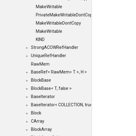
MakeWritable
PrivateMakeWritableDontCopy
MakeWritableDontCopy
MakeWritable
KIND
StrongACOWRefHandler
►
UniqueRefHandler
►
RawMem
BaseRef< RawMem< T >, H >
►
BlockBase
►
BlockBase< T, false >
►
BaseIterator
►
BaseIterator< COLLECTION, true >
►
Block
►
CArray
►
BlockArray
►