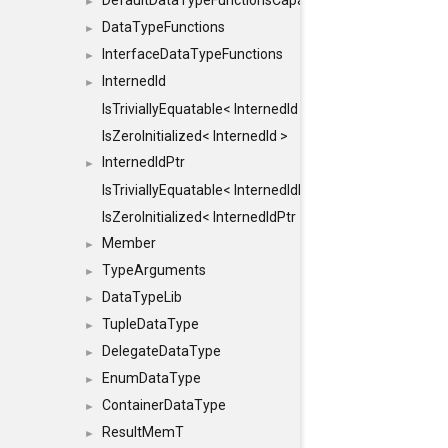
DefaultDataTypeFunctionsCapabilityFlags
►
DataTypeFunctions
►
InterfaceDataTypeFunctions
►
InternedId
►
IsTriviallyEquatable< InternedId >
IsZeroInitialized< InternedId >
InternedIdPtr
►
IsTriviallyEquatable< InternedIdPtr >
IsZeroInitialized< InternedIdPtr >
Member
►
TypeArguments
►
DataTypeLib
►
TupleDataType
►
DelegateDataType
►
EnumDataType
►
ContainerDataType
►
ResultMemT
►