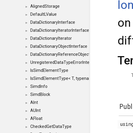
lo
AlignedStorage
►
DefaultLValue
►
on
DataDictionaryInterface
►
DataDictionaryIteratorInterface
►
dif
DataDictionaryIterator
►
DataDictionaryObjectInterface
►
DataDictionaryReferenceObjectInterface
►
Te
UnregisteredDataTypeErrorInterface
►
IsSimdElementType
►
IsSimdElementType< T, typename SFINAEHelper< void, 
►
SimdInfo
►
SimdBlock
►
AInt
►
Publ
AUInt
►
AFloat
►
usi
CheckedGetDataType
►