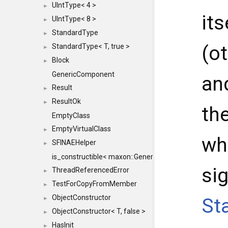
UIntType< 4 >
►
its
UIntType< 8 >
►
StandardType
►
(o
StandardType< T, true >
►
Block
►
GenericComponent
an
Result
►
ResultOk
►
th
EmptyClass
EmptyVirtualClass
►
wh
SFINAEHelper
►
is_constructible< maxon::Generic, const maxon::Generi
si
ThreadReferencedError
►
TestForCopyFromMember
►
ObjectConstructor
St
►
ObjectConstructor< T, false >
►
HasInit
►