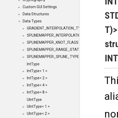
IN
►
Custom GUI Settings
►
STD
Data Structures
►
Data Types
▼
T)>
GRADIENT_INTERPOLATION_TYPE
►
SPLINEMAPPER_INTERPOLATION_TYPE
►
str
SPLINEMAPPER_KNOT_FLAGS
►
SPLINEMAPPER_RANGE_STATE
►
IN
SPLINEMAPPER_SPLINE_TYPE
►
IntType
IntType< 1 >
►
Thi
IntType< 2 >
►
IntType< 4 >
►
IntType< 8 >
al
►
UIntType
UIntType< 1 >
►
no
UIntType< 2 >
►