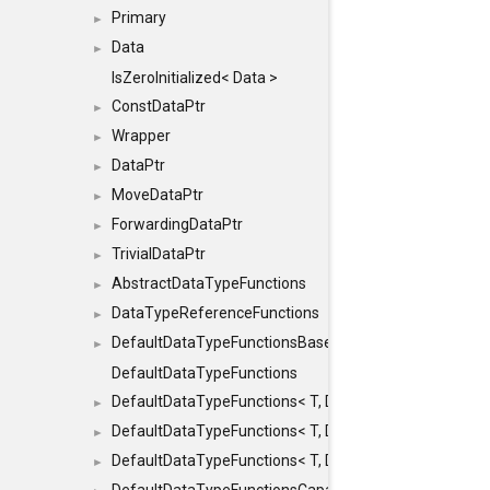
Primary
►
Data
►
IsZeroInitialized< Data >
ConstDataPtr
►
Wrapper
►
DataPtr
►
MoveDataPtr
►
ForwardingDataPtr
►
TrivialDataPtr
►
AbstractDataTypeFunctions
►
DataTypeReferenceFunctions
►
DefaultDataTypeFunctionsBase
►
DefaultDataTypeFunctions
DefaultDataTypeFunctions< T, DATATYPEMODE::SMA
►
DefaultDataTypeFunctions< T, DATATYPEMODE::SMAL
►
DefaultDataTypeFunctions< T, DATATYPEMODE::BIG >
►