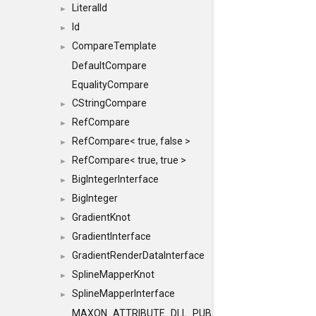
LiteralId
►
Id
►
CompareTemplate
►
DefaultCompare
EqualityCompare
CStringCompare
►
RefCompare
►
RefCompare< true, false >
►
RefCompare< true, true >
►
BigIntegerInterface
►
BigInteger
►
GradientKnot
►
GradientInterface
►
GradientRenderDataInterface
►
SplineMapperKnot
►
SplineMapperInterface
►
MAXON_ATTRIBUTE_DLL_PUBLIC