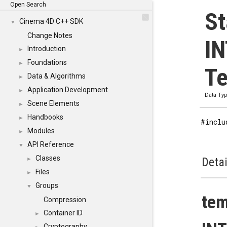
Open Search
St
Cinema 4D C++ SDK
▼
Change Notes
IN
Introduction
►
Foundations
►
Te
Data & Algorithms
►
Application Development
►
Data Ty
Scene Elements
►
Handbooks
►
#inclu
Modules
►
API Reference
▼
Classes
Detai
►
Files
►
Groups
▼
tem
Compression
Container ID
►
Cryptography