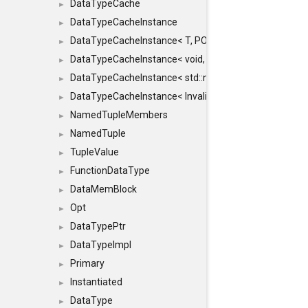
DataTypeCache
►
DataTypeCacheInstance
►
DataTypeCacheInstance< T, POLICY, true >
►
DataTypeCacheInstance< void, POLICY, true >
►
DataTypeCacheInstance< std::nullptr_t, POLICY, true >
►
DataTypeCacheInstance< InvalidType, POLICY, true >
►
NamedTupleMembers
►
NamedTuple
►
TupleValue
►
FunctionDataType
►
DataMemBlock
►
Opt
►
DataTypePtr
►
DataTypeImpl
►
Primary
►
Instantiated
►
DataType
►