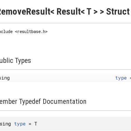
emoveResult< Result< T > > Struct
nclude <resultbase.h>
ublic Types
sing
type
=
ember Typedef Documentation
using
type
= T