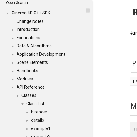
Open Search
R
Cinema 4D C++ SDK
▼
Change Notes
Introduction
►
#i
Foundations
►
Data & Algorithms
►
Application Development
►
P
Scene Elements
►
Handbooks
►
Modules
►
u
API Reference
▼
Classes
▼
Class List
M
▼
birender
►
details
►
example1
►
example2