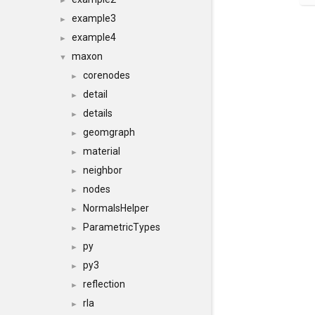
►
example3
►
example4
►
maxon
▼
corenodes
►
detail
►
details
►
geomgraph
►
material
►
neighbor
►
nodes
►
NormalsHelper
►
ParametricTypes
►
py
►
py3
►
reflection
►
rla
►