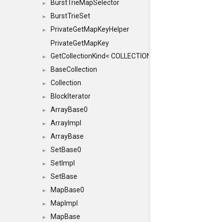
BurstTrieMapSelector
►
BurstTrieSet
►
PrivateGetMapKeyHelper
►
PrivateGetMapKey
GetCollectionKind< COLLECTION, typename SFINAEHelper
►
BaseCollection
►
Collection
►
BlockIterator
►
ArrayBase0
►
ArrayImpl
►
ArrayBase
►
SetBase0
►
SetImpl
►
SetBase
►
MapBase0
►
MapImpl
►
MapBase
►