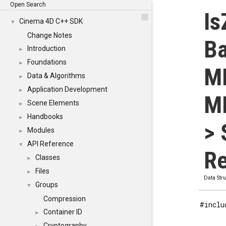
Open Search
Is
Cinema 4D C++ SDK
▼
Change Notes
Ba
Introduction
►
Foundations
►
M
Data & Algorithms
►
Application Development
►
M
Scene Elements
►
Handbooks
►
> 
Modules
►
API Reference
▼
Re
Classes
►
Files
►
Data Str
Groups
▼
Compression
#inclu
Container ID
►
Cryptography