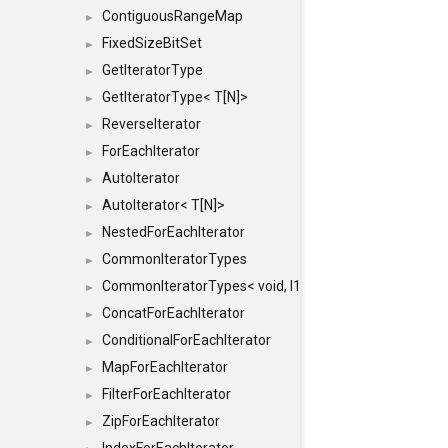
ContiguousRangeMap
►
FixedSizeBitSet
►
GetIteratorType
►
GetIteratorType< T[N]>
►
ReverseIterator
►
ForEachIterator
►
AutoIterator
►
AutoIterator< T[N]>
►
NestedForEachIterator
►
CommonIteratorTypes
►
CommonIteratorTypes< void, I1, I2 >
►
ConcatForEachIterator
►
ConditionalForEachIterator
►
MapForEachIterator
►
FilterForEachIterator
►
ZipForEachIterator
►