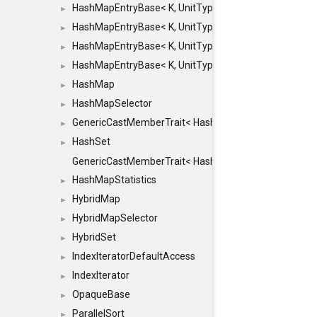
HashMapEntryBase< K, UnitType, ENTRY_HANDLER
►
HashMapEntryBase< K, UnitType, ENTRY_HANDLER
►
HashMapEntryBase< K, UnitType, ENTRY_HANDLER
►
HashMapEntryBase< K, UnitType, ENTRY_HANDLER,
►
HashMap
►
HashMapSelector
►
GenericCastMemberTrait< HashMap< K_TO, V_TO >, 
►
HashSet
►
GenericCastMemberTrait< HashSet< TO >, HashSet< F
HashMapStatistics
►
HybridMap
►
HybridMapSelector
►
HybridSet
►
IndexIteratorDefaultAccess
►
IndexIterator
►
OpaqueBase
►
ParallelSort
►