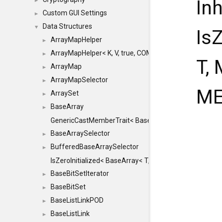
In
►
Custom GUI Settings
►
Data Structures
▼
Is
ArrayMapHelper
►
ArrayMapHelper< K, V, true, COMPARE, ARRAY >
►
T,
ArrayMap
►
ArrayMapSelector
►
ME
ArraySet
►
BaseArray
►
GenericCastMemberTrait< BaseArray< TO >, BaseArra
BaseArraySelector
►
BufferedBaseArraySelector
►
IsZeroInitialized< BaseArray< T, MINCHUNKSIZE, ME
BaseBitSetIterator
►
BaseBitSet
►
BaseListLinkPOD
►
BaseListLink
►