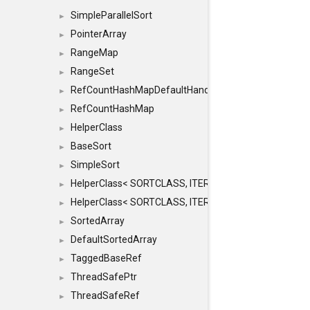
SimpleParallelSort
►
PointerArray
►
RangeMap
►
RangeSet
►
RefCountHashMapDefaultHandler
►
RefCountHashMap
►
HelperClass
►
BaseSort
►
SimpleSort
►
HelperClass< SORTCLASS, ITERATOR, CONTENT, BAS
►
HelperClass< SORTCLASS, ITERATOR, CONTENT, B
►
SortedArray
►
DefaultSortedArray
►
TaggedBaseRef
►
ThreadSafePtr
►
ThreadSafeRef
►