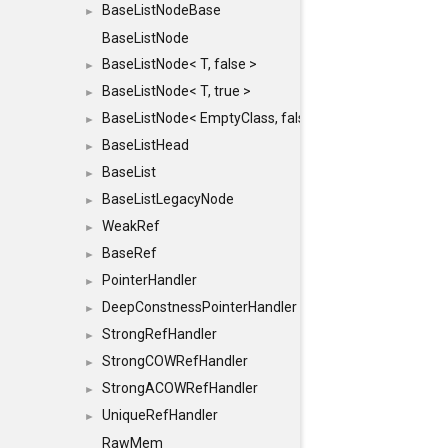
BaseListNodeBase
►
BaseListNode
BaseListNode< T, false >
►
BaseListNode< T, true >
►
BaseListNode< EmptyClass, false >
►
BaseListHead
►
BaseList
►
BaseListLegacyNode
►
WeakRef
►
BaseRef
►
PointerHandler
►
DeepConstnessPointerHandler
►
StrongRefHandler
►
StrongCOWRefHandler
►
StrongACOWRefHandler
►
UniqueRefHandler
►
RawMem