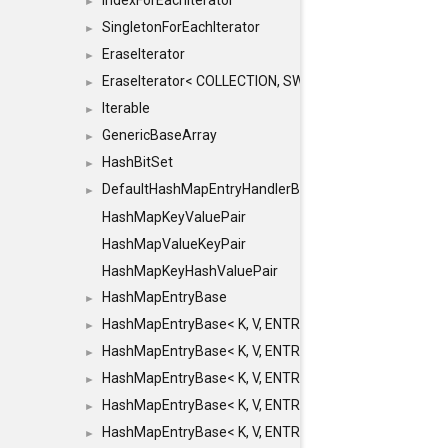
IndexForEachIterator
►
SingletonForEachIterator
►
EraseIterator
►
EraseIterator< COLLECTION, SWAP_ERASE, false >
►
Iterable
►
GenericBaseArray
►
HashBitSet
►
DefaultHashMapEntryHandlerBase
►
HashMapKeyValuePair
HashMapValueKeyPair
HashMapKeyHashValuePair
HashMapEntryBase
►
HashMapEntryBase< K, V, ENTRY_HANDLER, HASHM
►
HashMapEntryBase< K, V, ENTRY_HANDLER, HASHM
►
HashMapEntryBase< K, V, ENTRY_HANDLER, HASHMA
►
HashMapEntryBase< K, V, ENTRY_HANDLER, HASHM
►
HashMapEntryBase< K, V, ENTRY_HANDLER, HASHM
►