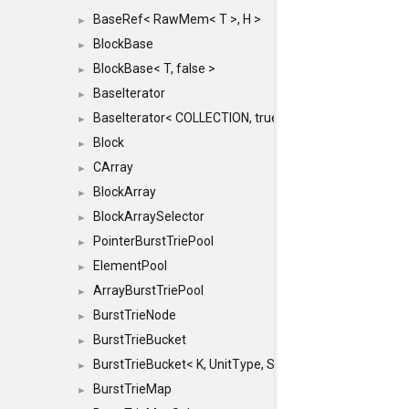
BaseRef< RawMem< T >, H >
►
BlockBase
►
BlockBase< T, false >
►
BaseIterator
►
BaseIterator< COLLECTION, true >
►
Block
►
CArray
►
BlockArray
►
BlockArraySelector
►
PointerBurstTriePool
►
ElementPool
►
ArrayBurstTriePool
►
BurstTrieNode
►
BurstTrieBucket
►
BurstTrieBucket< K, UnitType, SIZE >
►
BurstTrieMap
►