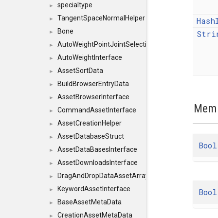
specialtype
►
TangentSpaceNormalHelper
Hash
►
Bone
Stri
►
AutoWeightPointJointSelections
►
AutoWeightInterface
►
AssetSortData
►
BuildBrowserEntryData
►
AssetBrowserInterface
►
Memb
CommandAssetInterface
►
AssetCreationHelper
►
AssetDatabaseStruct
►
Bool
AssetDataBasesInterface
►
AssetDownloadsInterface
►
DragAndDropDataAssetArray
►
KeywordAssetInterface
►
Bool
BaseAssetMetaData
►
CreationAssetMetaData
►