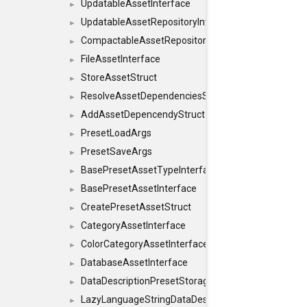
UpdatableAssetInterface
►
UpdatableAssetRepositoryInterface
►
CompactableAssetRepositoryInterface
►
FileAssetInterface
►
StoreAssetStruct
►
ResolveAssetDependenciesStruct
►
AddAssetDepencendyStruct
►
PresetLoadArgs
►
PresetSaveArgs
►
BasePresetAssetTypeInterface
►
BasePresetAssetInterface
►
CreatePresetAssetStruct
►
CategoryAssetInterface
►
ColorCategoryAssetInterface
►
DatabaseAssetInterface
►
DataDescriptionPresetStorageInterface
►
LazyLanguageStringDataDescriptionDefinitionInterf
►