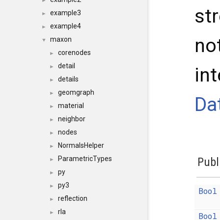
►
st
example3
►
example4
►
not
maxon
▼
corenodes
►
detail
►
int
details
►
geomgraph
►
Da
material
►
neighbor
►
nodes
►
NormalsHelper
►
ParametricTypes
Publ
►
py
►
py3
►
Bool
reflection
►
rla
►
Bool