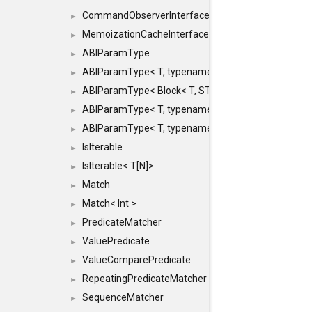
CommandObserverInterface
►
MemoizationCacheInterface
►
ABIParamType
►
ABIParamType< T, typename std::enable_if< STD_
►
ABIParamType< Block< T, STRIDED, MOVE > >
►
ABIParamType< T, typename std::enable_if< STD_I
►
ABIParamType< T, typename std::enable_if< STD_I
►
IsIterable
►
IsIterable< T[N]>
►
Match
►
Match< Int >
►
PredicateMatcher
►
ValuePredicate
►
ValueComparePredicate
►
RepeatingPredicateMatcher
►
SequenceMatcher
►