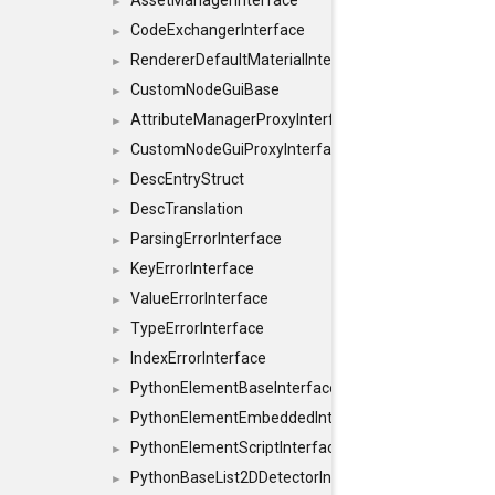
AssetManagerInterface
►
CodeExchangerInterface
►
RendererDefaultMaterialInterface
►
CustomNodeGuiBase
►
AttributeManagerProxyInterface
►
CustomNodeGuiProxyInterface
►
DescEntryStruct
►
DescTranslation
►
ParsingErrorInterface
►
KeyErrorInterface
►
ValueErrorInterface
►
TypeErrorInterface
►
IndexErrorInterface
►
PythonElementBaseInterface
►
PythonElementEmbeddedInterface
►
PythonElementScriptInterface
►
PythonBaseList2DDetectorInterface
►