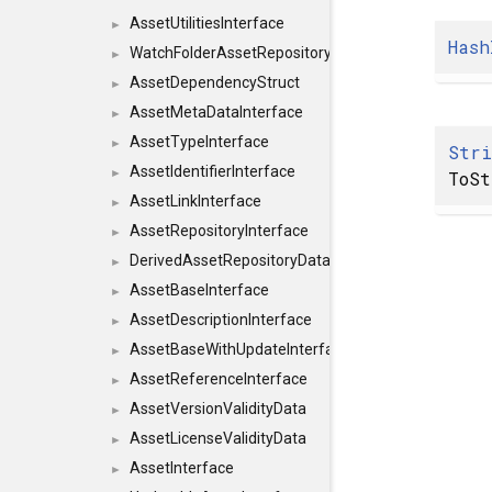
AssetUtilitiesInterface
►
Hash
WatchFolderAssetRepositoryInterface
►
AssetDependencyStruct
►
AssetMetaDataInterface
►
AssetTypeInterface
►
Str
AssetIdentifierInterface
►
ToSt
AssetLinkInterface
►
AssetRepositoryInterface
►
DerivedAssetRepositoryDataInterface
►
AssetBaseInterface
►
AssetDescriptionInterface
►
AssetBaseWithUpdateInterface
►
AssetReferenceInterface
►
AssetVersionValidityData
►
AssetLicenseValidityData
►
AssetInterface
►