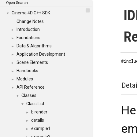
Open Search
ID
Cinema 4D C++ SDK
▼
Change Notes
Introduction
►
Re
Foundations
►
Data & Algorithms
►
Application Development
►
#inclu
Scene Elements
►
Handbooks
►
Modules
►
Detai
API Reference
▼
Classes
▼
Class List
▼
He
birender
►
details
►
em
example1
►
example2