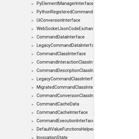
PyElementManagerInterface
►
PythonRegisteredCommandIdsInterface
►
UiConversionInterface
►
WebSocketJsonCodeExchangerInterface
►
CommandDataInterface
►
LegacyCommandDataInterface
►
CommandClassInterface
►
CommandInteractionClassInterface
►
CommandDescriptionClassInterface
►
LegacyCommandClassInterface
►
MigratedCommandClassInterface
►
CommandConversionClassInterface
►
CommandCacheData
►
CommandCacheInterface
►
CommandExecutionInterface
►
DefaultValueFunctionsHelper< const Result< C
►
InvocationState
►