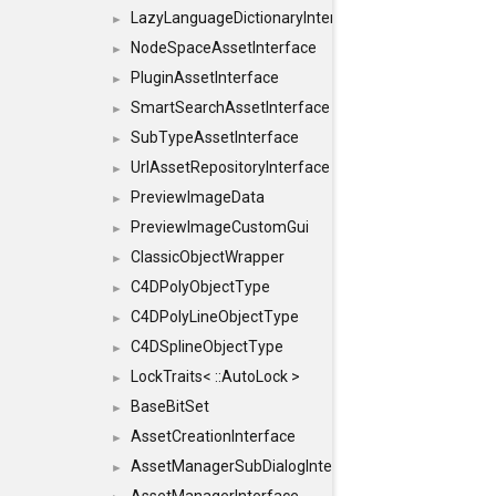
LazyLanguageDictionaryInterface
►
NodeSpaceAssetInterface
►
PluginAssetInterface
►
SmartSearchAssetInterface
►
SubTypeAssetInterface
►
UrlAssetRepositoryInterface
►
PreviewImageData
►
PreviewImageCustomGui
►
ClassicObjectWrapper
►
C4DPolyObjectType
►
C4DPolyLineObjectType
►
C4DSplineObjectType
►
LockTraits< ::AutoLock >
►
BaseBitSet
►
AssetCreationInterface
►
AssetManagerSubDialogInterface
►