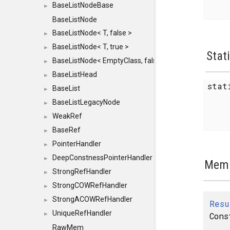
BaseListNodeBase
►
BaseListNode
BaseListNode< T, false >
►
BaseListNode< T, true >
►
Stat
BaseListNode< EmptyClass, false >
►
BaseListHead
►
sta
BaseList
►
BaseListLegacyNode
►
WeakRef
►
BaseRef
►
PointerHandler
►
DeepConstnessPointerHandler
►
Memb
StrongRefHandler
►
StrongCOWRefHandler
►
StrongACOWRefHandler
►
Resu
UniqueRefHandler
Cons
►
RawMem