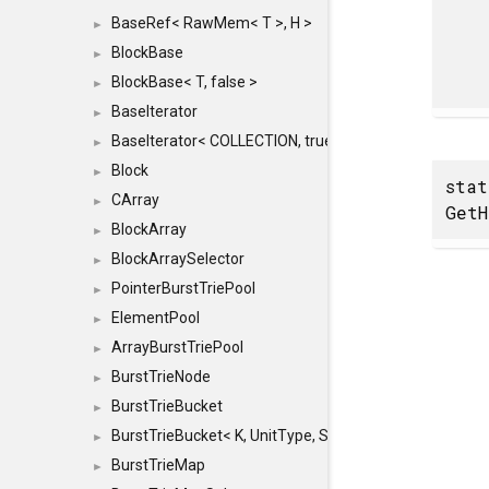
BaseRef< RawMem< T >, H >
►
BlockBase
►
BlockBase< T, false >
►
BaseIterator
►
BaseIterator< COLLECTION, true >
►
Block
►
sta
CArray
►
GetH
BlockArray
►
BlockArraySelector
►
PointerBurstTriePool
►
ElementPool
►
ArrayBurstTriePool
►
BurstTrieNode
►
BurstTrieBucket
►
BurstTrieBucket< K, UnitType, SIZE >
►
BurstTrieMap
►