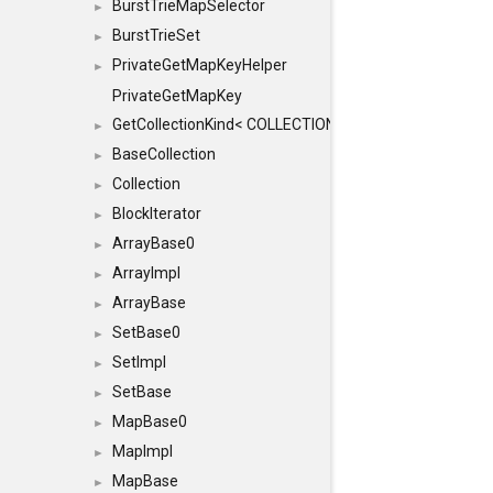
BurstTrieMapSelector
►
BurstTrieSet
►
PrivateGetMapKeyHelper
►
PrivateGetMapKey
GetCollectionKind< COLLECTION, typename SFINAEHelper
►
BaseCollection
►
Collection
►
BlockIterator
►
ArrayBase0
►
ArrayImpl
►
ArrayBase
►
SetBase0
►
SetImpl
►
SetBase
►
MapBase0
►
MapImpl
►
MapBase
►