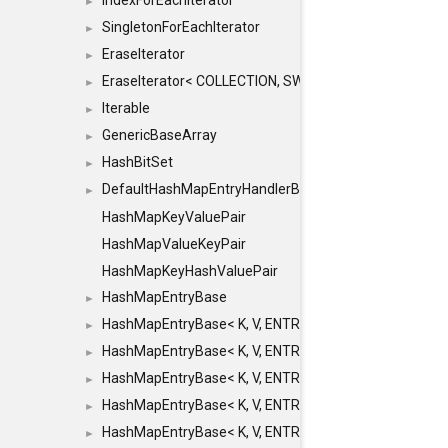
IndexForEachIterator
►
SingletonForEachIterator
►
EraseIterator
►
EraseIterator< COLLECTION, SWAP_ERASE, false >
►
Iterable
►
GenericBaseArray
►
HashBitSet
►
DefaultHashMapEntryHandlerBase
►
HashMapKeyValuePair
HashMapValueKeyPair
HashMapKeyHashValuePair
HashMapEntryBase
►
HashMapEntryBase< K, V, ENTRY_HANDLER, HASHM
►
HashMapEntryBase< K, V, ENTRY_HANDLER, HASHM
►
HashMapEntryBase< K, V, ENTRY_HANDLER, HASHMA
►
HashMapEntryBase< K, V, ENTRY_HANDLER, HASHM
►
HashMapEntryBase< K, V, ENTRY_HANDLER, HASHM
►