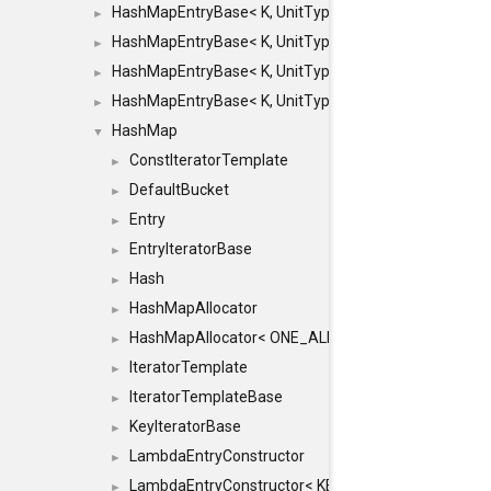
HashMapEntryBase< K, UnitType, ENTRY_HANDLER
►
HashMapEntryBase< K, UnitType, ENTRY_HANDLER
►
HashMapEntryBase< K, UnitType, ENTRY_HANDLER
►
HashMapEntryBase< K, UnitType, ENTRY_HANDLER,
►
HashMap
▼
ConstIteratorTemplate
►
DefaultBucket
►
Entry
►
EntryIteratorBase
►
Hash
►
HashMapAllocator
►
HashMapAllocator< ONE_ALLOCATOR, ONE_ALLOC
►
IteratorTemplate
►
IteratorTemplateBase
►
KeyIteratorBase
►
LambdaEntryConstructor
►
LambdaEntryConstructor< KEY &, LAMBDA, true >
►