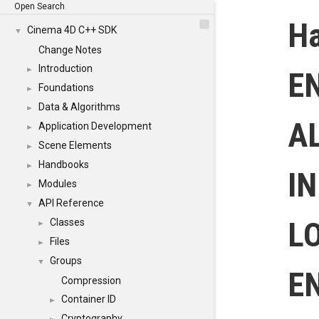
Open Search
Ha
Cinema 4D C++ SDK
▼
Change Notes
Introduction
►
E
Foundations
►
Data & Algorithms
►
A
Application Development
►
Scene Elements
►
Handbooks
►
IN
Modules
►
API Reference
▼
L
Classes
►
Files
►
Groups
▼
E
Compression
Container ID
►
Cryptography