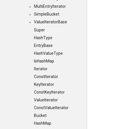
MultiEntryIterator
►
SimpleBucket
►
ValueIteratorBase
►
Super
HashType
EntryBase
HashValueType
IsHashMap
Iterator
ConstIterator
KeyIterator
ConstKeyIterator
ValueIterator
ConstValueIterator
Bucket
HashMap