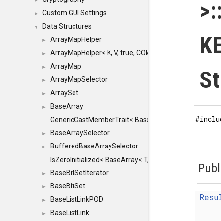
►
>:
Custom GUI Settings
►
Data Structures
▼
KE
ArrayMapHelper
►
ArrayMapHelper< K, V, true, COMPARE, ARRAY >
►
ArrayMap
►
St
ArrayMapSelector
►
ArraySet
►
BaseArray
►
#inclu
GenericCastMemberTrait< BaseArray< TO >, BaseArra
BaseArraySelector
►
BufferedBaseArraySelector
►
IsZeroInitialized< BaseArray< T, MINCHUNKSIZE, ME
Publ
BaseBitSetIterator
►
BaseBitSet
►
Resu
BaseListLinkPOD
►
BaseListLink
►