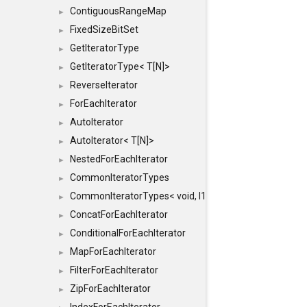
ContiguousRangeMap
►
FixedSizeBitSet
►
GetIteratorType
►
GetIteratorType< T[N]>
►
ReverseIterator
►
ForEachIterator
►
AutoIterator
►
AutoIterator< T[N]>
►
NestedForEachIterator
►
CommonIteratorTypes
►
CommonIteratorTypes< void, I1, I2 >
►
ConcatForEachIterator
►
ConditionalForEachIterator
►
MapForEachIterator
►
FilterForEachIterator
►
ZipForEachIterator
►