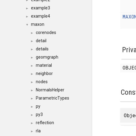
►
example3
►
MAXO
example4
►
maxon
▼
corenodes
►
detail
►
Priv
details
►
geomgraph
►
material
►
OBJ
neighbor
►
nodes
►
NormalsHelper
Cons
►
ParametricTypes
►
py
►
Obje
py3
►
reflection
►
rla
►