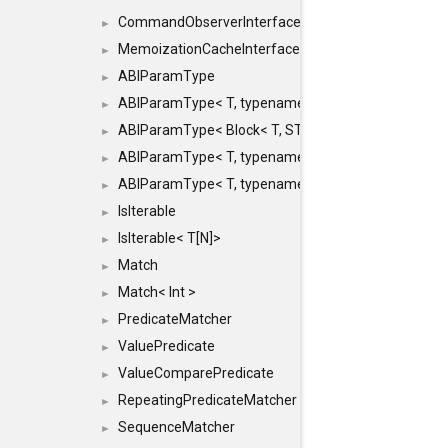
CommandObserverInterface
►
MemoizationCacheInterface
►
ABIParamType
►
ABIParamType< T, typename std::enable_if< STD_
►
ABIParamType< Block< T, STRIDED, MOVE > >
►
ABIParamType< T, typename std::enable_if< STD_I
►
ABIParamType< T, typename std::enable_if< STD_I
►
IsIterable
►
IsIterable< T[N]>
►
Match
►
Match< Int >
►
PredicateMatcher
►
ValuePredicate
►
ValueComparePredicate
►
RepeatingPredicateMatcher
►
SequenceMatcher
►