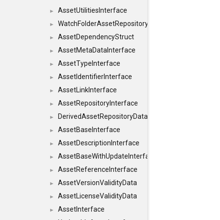
AssetUtilitiesInterface
►
WatchFolderAssetRepositoryInterface
►
AssetDependencyStruct
►
AssetMetaDataInterface
►
AssetTypeInterface
►
AssetIdentifierInterface
►
AssetLinkInterface
►
AssetRepositoryInterface
►
DerivedAssetRepositoryDataInterface
►
AssetBaseInterface
►
AssetDescriptionInterface
►
AssetBaseWithUpdateInterface
►
AssetReferenceInterface
►
AssetVersionValidityData
►
AssetLicenseValidityData
►
AssetInterface
►