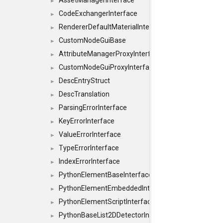
AssetManagerInterface
►
CodeExchangerInterface
►
RendererDefaultMaterialInterface
►
CustomNodeGuiBase
►
AttributeManagerProxyInterface
►
CustomNodeGuiProxyInterface
►
DescEntryStruct
►
DescTranslation
►
ParsingErrorInterface
►
KeyErrorInterface
►
ValueErrorInterface
►
TypeErrorInterface
►
IndexErrorInterface
►
PythonElementBaseInterface
►
PythonElementEmbeddedInterface
►
PythonElementScriptInterface
►
PythonBaseList2DDetectorInterface
►