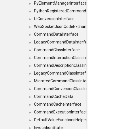
PyElementManagerInterface
►
PythonRegisteredCommandIdsInterface
►
UiConversionInterface
►
WebSocketJsonCodeExchangerInterface
►
CommandDataInterface
►
LegacyCommandDataInterface
►
CommandClassInterface
►
CommandInteractionClassInterface
►
CommandDescriptionClassInterface
►
LegacyCommandClassInterface
►
MigratedCommandClassInterface
►
CommandConversionClassInterface
►
CommandCacheData
►
CommandCacheInterface
►
CommandExecutionInterface
►
DefaultValueFunctionsHelper< const Result< C
►
InvocationState
►