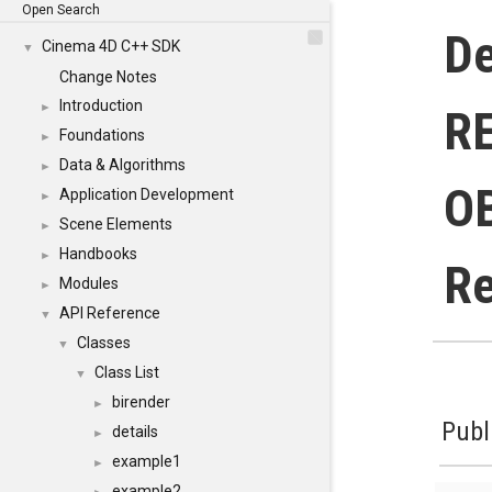
Open Search
De
Cinema 4D C++ SDK
▼
Change Notes
Introduction
►
RE
Foundations
►
Data & Algorithms
►
OB
Application Development
►
Scene Elements
►
Handbooks
►
Re
Modules
►
API Reference
▼
Classes
▼
Class List
▼
birender
►
Publ
details
►
example1
►
example2