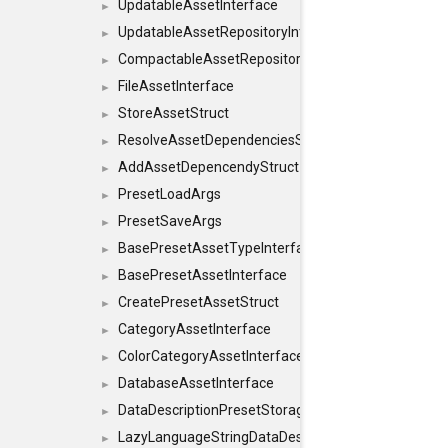
UpdatableAssetInterface
►
UpdatableAssetRepositoryInterface
►
CompactableAssetRepositoryInterface
►
FileAssetInterface
►
StoreAssetStruct
►
ResolveAssetDependenciesStruct
►
AddAssetDepencendyStruct
►
PresetLoadArgs
►
PresetSaveArgs
►
BasePresetAssetTypeInterface
►
BasePresetAssetInterface
►
CreatePresetAssetStruct
►
CategoryAssetInterface
►
ColorCategoryAssetInterface
►
DatabaseAssetInterface
►
DataDescriptionPresetStorageInterface
►
LazyLanguageStringDataDescriptionDefinitionInterf
►