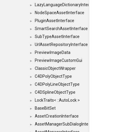
LazyLanguageDictionaryInterface
►
NodeSpaceAssetInterface
►
PluginAssetInterface
►
SmartSearchAssetInterface
►
SubTypeAssetInterface
►
UrlAssetRepositoryInterface
►
PreviewImageData
►
PreviewImageCustomGui
►
ClassicObjectWrapper
►
C4DPolyObjectType
►
C4DPolyLineObjectType
►
C4DSplineObjectType
►
LockTraits< ::AutoLock >
►
BaseBitSet
►
AssetCreationInterface
►
AssetManagerSubDialogInterface
►