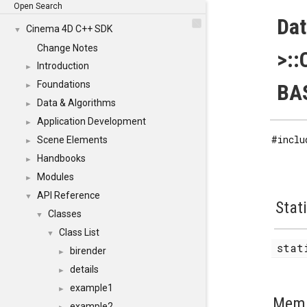
Open Search
Dat
Cinema 4D C++ SDK
▼
Change Notes
>::
Introduction
►
Foundations
BAS
►
Data & Algorithms
►
Application Development
►
#inclu
Scene Elements
►
Handbooks
►
Modules
►
API Reference
▼
Stat
Classes
▼
Class List
▼
stat
birender
►
details
►
example1
►
Memb
example2