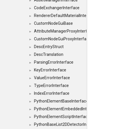
AssetManagerInterface
►
CodeExchangerInterface
►
RendererDefaultMaterialInterface
►
CustomNodeGuiBase
►
AttributeManagerProxyInterface
►
CustomNodeGuiProxyInterface
►
DescEntryStruct
►
DescTranslation
►
ParsingErrorInterface
►
KeyErrorInterface
►
ValueErrorInterface
►
TypeErrorInterface
►
IndexErrorInterface
►
PythonElementBaseInterface
►
PythonElementEmbeddedInterface
►
PythonElementScriptInterface
►
PythonBaseList2DDetectorInterface
►