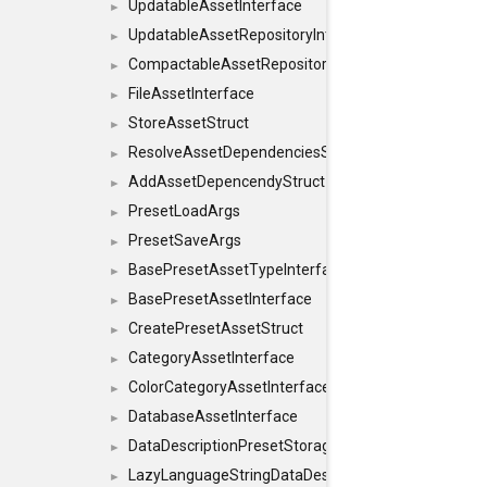
UpdatableAssetInterface
►
UpdatableAssetRepositoryInterface
►
CompactableAssetRepositoryInterface
►
FileAssetInterface
►
StoreAssetStruct
►
ResolveAssetDependenciesStruct
►
AddAssetDepencendyStruct
►
PresetLoadArgs
►
PresetSaveArgs
►
BasePresetAssetTypeInterface
►
BasePresetAssetInterface
►
CreatePresetAssetStruct
►
CategoryAssetInterface
►
ColorCategoryAssetInterface
►
DatabaseAssetInterface
►
DataDescriptionPresetStorageInterface
►
LazyLanguageStringDataDescriptionDefinitionInterf
►