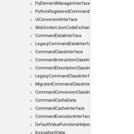
PyElementManagerInterface
►
PythonRegisteredCommandIdsInterface
►
UiConversionInterface
►
WebSocketJsonCodeExchangerInterface
►
CommandDataInterface
►
LegacyCommandDataInterface
►
CommandClassInterface
►
CommandInteractionClassInterface
►
CommandDescriptionClassInterface
►
LegacyCommandClassInterface
►
MigratedCommandClassInterface
►
CommandConversionClassInterface
►
CommandCacheData
►
CommandCacheInterface
►
CommandExecutionInterface
►
DefaultValueFunctionsHelper< const Result< C
►
InvocationState
►