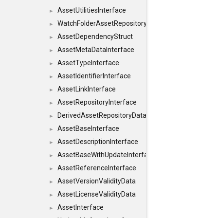
AssetUtilitiesInterface
►
WatchFolderAssetRepositoryInterface
►
AssetDependencyStruct
►
AssetMetaDataInterface
►
AssetTypeInterface
►
AssetIdentifierInterface
►
AssetLinkInterface
►
AssetRepositoryInterface
►
DerivedAssetRepositoryDataInterface
►
AssetBaseInterface
►
AssetDescriptionInterface
►
AssetBaseWithUpdateInterface
►
AssetReferenceInterface
►
AssetVersionValidityData
►
AssetLicenseValidityData
►
AssetInterface
►