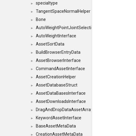
specialtype
►
TangentSpaceNormalHelper
►
Bone
►
AutoWeightPointJointSelections
►
AutoWeightInterface
►
AssetSortData
►
BuildBrowserEntryData
►
AssetBrowserInterface
►
CommandAssetInterface
►
AssetCreationHelper
►
AssetDatabaseStruct
►
AssetDataBasesInterface
►
AssetDownloadsInterface
►
DragAndDropDataAssetArray
►
KeywordAssetInterface
►
BaseAssetMetaData
►
CreationAssetMetaData
►