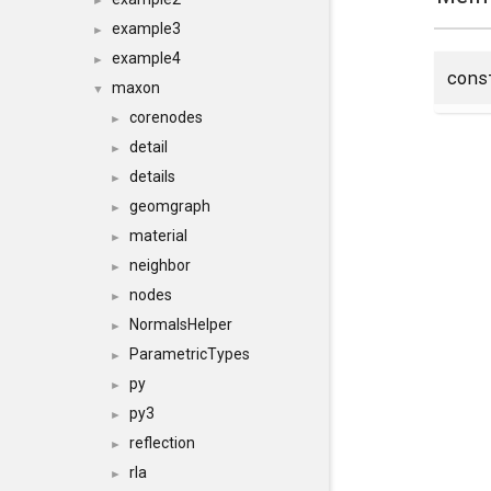
►
example3
►
example4
►
con
maxon
▼
corenodes
►
detail
►
details
►
geomgraph
►
material
►
neighbor
►
nodes
►
NormalsHelper
►
ParametricTypes
►
py
►
py3
►
reflection
►
rla
►