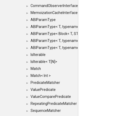
CommandObserverInterface
►
MemoizationCacheInterface
►
ABIParamType
►
ABIParamType< T, typename std::enable_if< STD_
►
ABIParamType< Block< T, STRIDED, MOVE > >
►
ABIParamType< T, typename std::enable_if< STD_I
►
ABIParamType< T, typename std::enable_if< STD_I
►
IsIterable
►
IsIterable< T[N]>
►
Match
►
Match< Int >
►
PredicateMatcher
►
ValuePredicate
►
ValueComparePredicate
►
RepeatingPredicateMatcher
►
SequenceMatcher
►