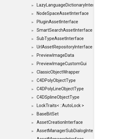
LazyLanguageDictionaryInterface
►
NodeSpaceAssetInterface
►
PluginAssetInterface
►
SmartSearchAssetInterface
►
SubTypeAssetInterface
►
UrlAssetRepositoryInterface
►
PreviewImageData
►
PreviewImageCustomGui
►
ClassicObjectWrapper
►
C4DPolyObjectType
►
C4DPolyLineObjectType
►
C4DSplineObjectType
►
LockTraits< ::AutoLock >
►
BaseBitSet
►
AssetCreationInterface
►
AssetManagerSubDialogInterface
►