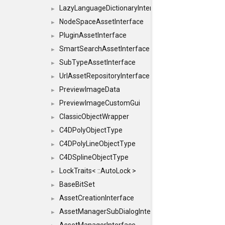
LazyLanguageDictionaryInterface
►
NodeSpaceAssetInterface
►
PluginAssetInterface
►
SmartSearchAssetInterface
►
SubTypeAssetInterface
►
UrlAssetRepositoryInterface
►
PreviewImageData
►
PreviewImageCustomGui
►
ClassicObjectWrapper
►
C4DPolyObjectType
►
C4DPolyLineObjectType
►
C4DSplineObjectType
►
LockTraits< ::AutoLock >
►
BaseBitSet
►
AssetCreationInterface
►
AssetManagerSubDialogInterface
►