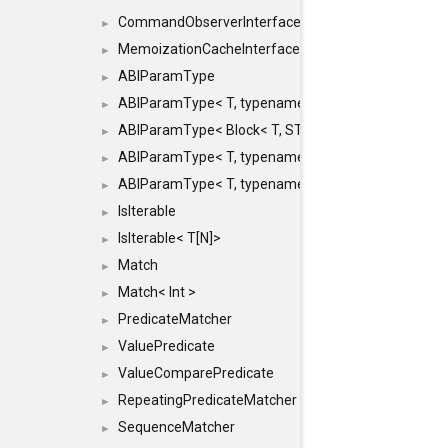
CommandObserverInterface
►
MemoizationCacheInterface
►
ABIParamType
►
ABIParamType< T, typename std::enable_if< STD_
►
ABIParamType< Block< T, STRIDED, MOVE > >
►
ABIParamType< T, typename std::enable_if< STD_I
►
ABIParamType< T, typename std::enable_if< STD_I
►
IsIterable
►
IsIterable< T[N]>
►
Match
►
Match< Int >
►
PredicateMatcher
►
ValuePredicate
►
ValueComparePredicate
►
RepeatingPredicateMatcher
►
SequenceMatcher
►