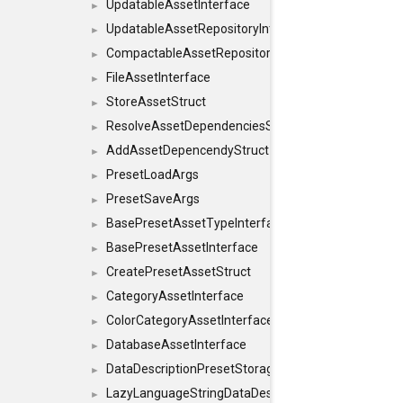
UpdatableAssetInterface
►
UpdatableAssetRepositoryInterface
►
CompactableAssetRepositoryInterface
►
FileAssetInterface
►
StoreAssetStruct
►
ResolveAssetDependenciesStruct
►
AddAssetDepencendyStruct
►
PresetLoadArgs
►
PresetSaveArgs
►
BasePresetAssetTypeInterface
►
BasePresetAssetInterface
►
CreatePresetAssetStruct
►
CategoryAssetInterface
►
ColorCategoryAssetInterface
►
DatabaseAssetInterface
►
DataDescriptionPresetStorageInterface
►
LazyLanguageStringDataDescriptionDefinitionInterf
►