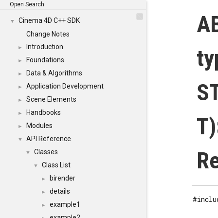
Open Search
AB
Cinema 4D C++ SDK
▼
Change Notes
Introduction
►
ty
Foundations
►
Data & Algorithms
►
S
Application Development
►
Scene Elements
►
Handbooks
►
T)
Modules
►
API Reference
▼
Re
Classes
▼
Class List
▼
birender
►
details
►
#inclu
example1
►
example2