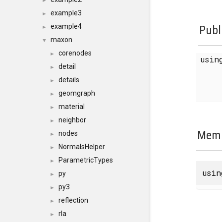
►
example3
►
example4
Publ
►
maxon
▼
corenodes
►
usi
detail
►
details
►
geomgraph
►
material
►
neighbor
►
Memb
nodes
►
NormalsHelper
►
ParametricTypes
►
usi
py
►
py3
►
reflection
►
rla
►