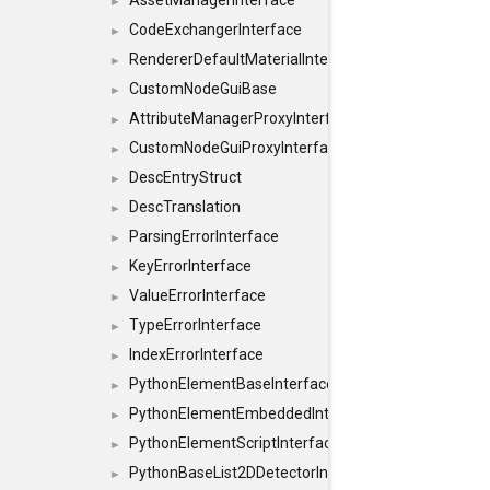
AssetManagerInterface
►
CodeExchangerInterface
►
RendererDefaultMaterialInterface
►
CustomNodeGuiBase
►
AttributeManagerProxyInterface
►
CustomNodeGuiProxyInterface
►
DescEntryStruct
►
DescTranslation
►
ParsingErrorInterface
►
KeyErrorInterface
►
ValueErrorInterface
►
TypeErrorInterface
►
IndexErrorInterface
►
PythonElementBaseInterface
►
PythonElementEmbeddedInterface
►
PythonElementScriptInterface
►
PythonBaseList2DDetectorInterface
►