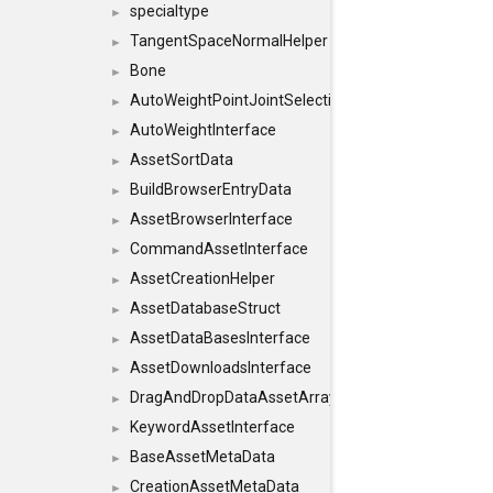
specialtype
►
TangentSpaceNormalHelper
►
Bone
►
AutoWeightPointJointSelections
►
AutoWeightInterface
►
AssetSortData
►
BuildBrowserEntryData
►
AssetBrowserInterface
►
CommandAssetInterface
►
AssetCreationHelper
►
AssetDatabaseStruct
►
AssetDataBasesInterface
►
AssetDownloadsInterface
►
DragAndDropDataAssetArray
►
KeywordAssetInterface
►
BaseAssetMetaData
►
CreationAssetMetaData
►