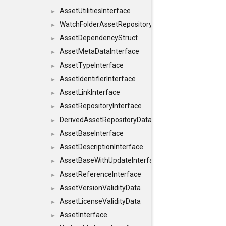
AssetUtilitiesInterface
►
WatchFolderAssetRepositoryInterface
►
AssetDependencyStruct
►
AssetMetaDataInterface
►
AssetTypeInterface
►
AssetIdentifierInterface
►
AssetLinkInterface
►
AssetRepositoryInterface
►
DerivedAssetRepositoryDataInterface
►
AssetBaseInterface
►
AssetDescriptionInterface
►
AssetBaseWithUpdateInterface
►
AssetReferenceInterface
►
AssetVersionValidityData
►
AssetLicenseValidityData
►
AssetInterface
►