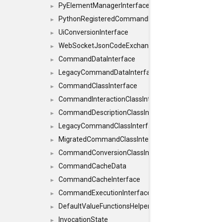
PyElementManagerInterface
►
PythonRegisteredCommandIdsInterface
►
UiConversionInterface
►
WebSocketJsonCodeExchangerInterface
►
CommandDataInterface
►
LegacyCommandDataInterface
►
CommandClassInterface
►
CommandInteractionClassInterface
►
CommandDescriptionClassInterface
►
LegacyCommandClassInterface
►
MigratedCommandClassInterface
►
CommandConversionClassInterface
►
CommandCacheData
►
CommandCacheInterface
►
CommandExecutionInterface
►
DefaultValueFunctionsHelper< const Result< C
►
InvocationState
►