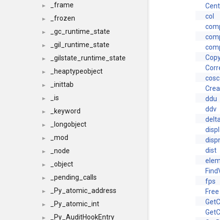
_frame
Cent
►
col
_frozen
►
com
_gc_runtime_state
►
com
_gil_runtime_state
►
com
Cop
_gilstate_runtime_state
►
Corr
_heaptypeobject
►
cosc
_inittab
►
Cre
_is
ddu
►
ddv
_keyword
►
delt
_longobject
►
disp
_mod
►
disp
dist
_node
►
elem
_object
►
Find
_pending_calls
►
fps
_Py_atomic_address
Free
►
Get
_Py_atomic_int
►
Get
_Py_AuditHookEntry
►