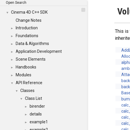
Open Search
Vo
Cinema 4D C++ SDK
▼
Change Notes
Introduction
►
This is
Foundations
►
inheri
Data & Algorithms
►
Add
Application Development
►
Allo
Scene Elements
►
alph
Handbooks
►
amb
Att
Modules
►
back
API Reference
▼
bac
Classes
▼
Bas
Class List
bum
▼
calc
birender
►
calc
details
►
calc
example1
►
cal
calc
example2