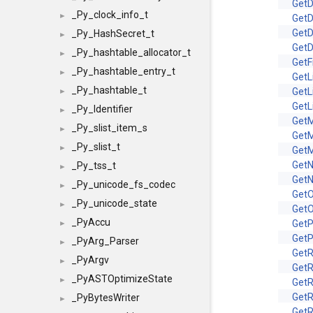
GetD
_Py_clock_info_t
►
GetD
Get
_Py_HashSecret_t
►
Get
_Py_hashtable_allocator_t
►
Get
_Py_hashtable_entry_t
►
GetL
_Py_hashtable_t
GetL
►
GetL
_Py_Identifier
►
Get
_Py_slist_item_s
►
GetM
_Py_slist_t
►
GetM
Get
_Py_tss_t
►
Get
_Py_unicode_fs_codec
►
GetO
_Py_unicode_state
►
GetO
_PyAccu
GetP
►
Get
_PyArg_Parser
►
Get
_PyArgv
►
Get
_PyASTOptimizeState
►
Get
Get
_PyBytesWriter
►
Get