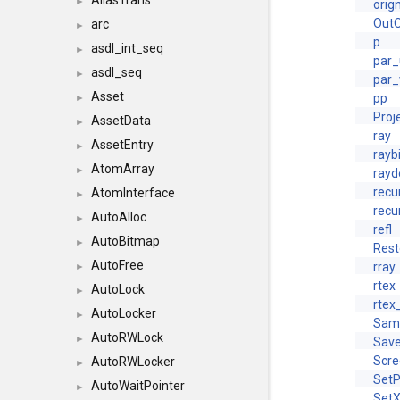
AliasTrans
►
orig
Out
arc
►
p
asdl_int_seq
►
par_
asdl_seq
►
par_
Asset
pp
►
Proj
AssetData
►
ray
AssetEntry
►
rayb
AtomArray
►
rayd
recu
AtomInterface
►
recu
AutoAlloc
►
refl
AutoBitmap
►
Rest
AutoFree
rray
►
rtex
AutoLock
►
rtex
AutoLocker
►
Sam
AutoRWLock
►
Sav
Scr
AutoRWLocker
►
SetP
AutoWaitPointer
►
Set