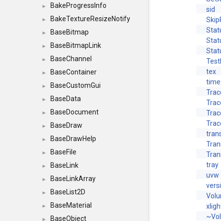
BakeProgressInfo
►
sid
BakeTextureResizeNotify
Skip
►
Stat
BaseBitmap
►
Sta
BaseBitmapLink
►
Stat
BaseChannel
►
Test
tex
BaseContainer
►
time
BaseCustomGui
►
Trac
BaseData
►
Trac
BaseDocument
Tra
►
Tra
BaseDraw
►
tran
BaseDrawHelp
►
Tran
BaseFile
►
Tran
tray
BaseLink
►
uvw
BaseLinkArray
►
vers
BaseList2D
►
Vol
BaseMaterial
xligh
►
~Vo
BaseObject
►