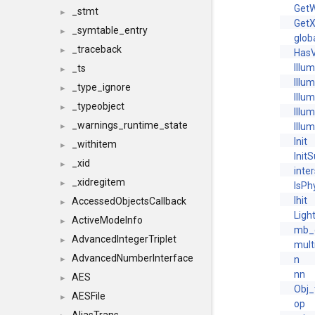
GetW
_stmt
►
Get
_symtable_entry
►
glob
_traceback
►
Has
Illu
_ts
►
Illu
_type_ignore
►
Illu
_typeobject
►
Illu
_warnings_runtime_state
Illu
►
Init
_withitem
►
Init
_xid
►
inte
_xidregitem
►
IsPh
lhit
AccessedObjectsCallback
►
Lig
ActiveModeInfo
►
mb_
AdvancedIntegerTriplet
►
mult
AdvancedNumberInterface
n
►
nn
AES
►
Obj
AESFile
►
op