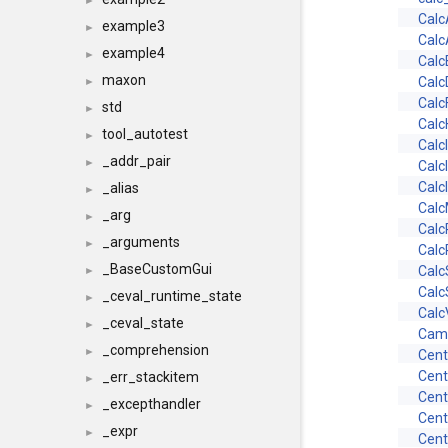
►
Calc
example3
►
Calc
example4
►
Calc
maxon
Calc
►
Calc
std
►
Cal
tool_autotest
►
Calc
_addr_pair
►
Calc
Calc
_alias
►
Calc
_arg
►
Calc
_arguments
►
Calc
_BaseCustomGui
Cal
►
Calc
_ceval_runtime_state
►
Calc
_ceval_state
►
Cam
_comprehension
►
Cent
Cent
_err_stackitem
►
Cent
_excepthandler
►
Cent
_expr
►
Cent