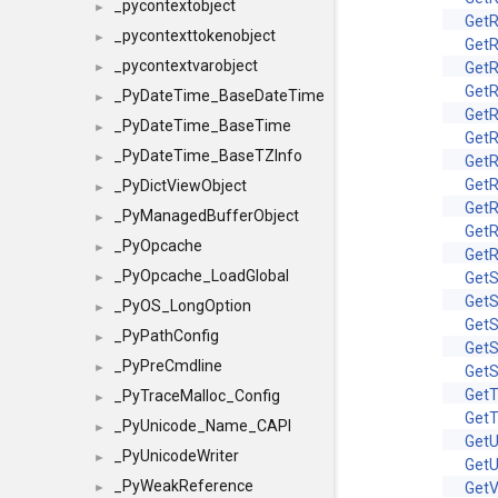
_pycontextobject
►
Get
_pycontexttokenobject
►
Get
_pycontextvarobject
Get
►
GetR
_PyDateTime_BaseDateTime
►
Get
_PyDateTime_BaseTime
►
Get
_PyDateTime_BaseTZInfo
►
Get
Get
_PyDictViewObject
►
Get
_PyManagedBufferObject
►
GetR
_PyOpcache
►
Get
_PyOpcache_LoadGlobal
Get
►
Get
_PyOS_LongOption
►
Get
_PyPathConfig
►
Get
_PyPreCmdline
►
GetS
Get
_PyTraceMalloc_Config
►
GetT
_PyUnicode_Name_CAPI
►
GetU
_PyUnicodeWriter
►
Get
_PyWeakReference
GetV
►