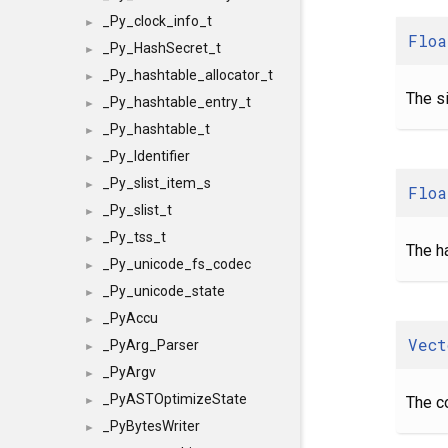
_Py_clock_info_t
►
Floa
_Py_HashSecret_t
►
_Py_hashtable_allocator_t
►
The s
_Py_hashtable_entry_t
►
_Py_hashtable_t
►
_Py_Identifier
►
_Py_slist_item_s
►
Floa
_Py_slist_t
►
_Py_tss_t
►
The h
_Py_unicode_fs_codec
►
_Py_unicode_state
►
_PyAccu
►
Vect
_PyArg_Parser
►
_PyArgv
►
_PyASTOptimizeState
The co
►
_PyBytesWriter
►