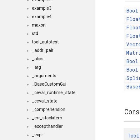
►
example3
►
Bool
example4
►
Floa
maxon
►
Floa
std
►
Floa
tool_autotest
►
Vect
_addr_pair
►
Matr
_alias
►
Bool
_arg
►
Bool
_arguments
►
Spli
_BaseCustomGui
►
Base
_ceval_runtime_state
►
_ceval_state
►
_comprehension
Cons
►
_err_stackitem
►
_excepthandler
►
Tool
_expr
►