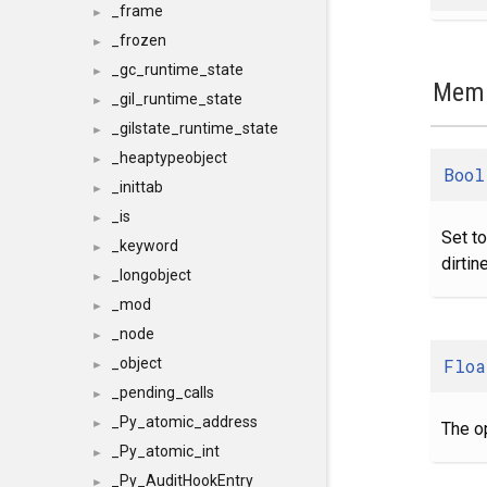
_frame
►
_frozen
►
_gc_runtime_state
►
Memb
_gil_runtime_state
►
_gilstate_runtime_state
►
_heaptypeobject
►
Bool
_inittab
►
_is
►
Set t
_keyword
►
dirtin
_longobject
►
_mod
►
_node
►
Floa
_object
►
_pending_calls
►
_Py_atomic_address
►
The o
_Py_atomic_int
►
_Py_AuditHookEntry
►