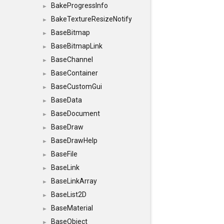
BakeProgressInfo
►
BakeTextureResizeNotify
►
BaseBitmap
►
BaseBitmapLink
►
BaseChannel
►
BaseContainer
►
BaseCustomGui
►
BaseData
►
BaseDocument
►
BaseDraw
►
BaseDrawHelp
►
BaseFile
►
BaseLink
►
BaseLinkArray
►
BaseList2D
►
BaseMaterial
►
BaseObject
►