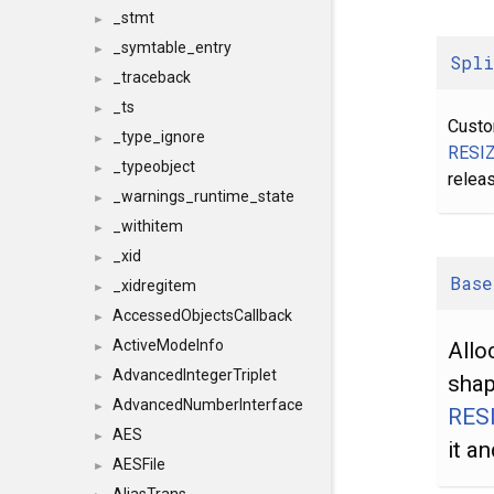
_stmt
►
_symtable_entry
►
Spl
_traceback
►
_ts
►
Custom
_type_ignore
►
RESI
_typeobject
►
relea
_warnings_runtime_state
►
_withitem
►
_xid
►
Base
_xidregitem
►
AccessedObjectsCallback
►
ActiveModeInfo
Allo
►
AdvancedIntegerTriplet
►
shap
AdvancedNumberInterface
►
RES
AES
►
it a
AESFile
►