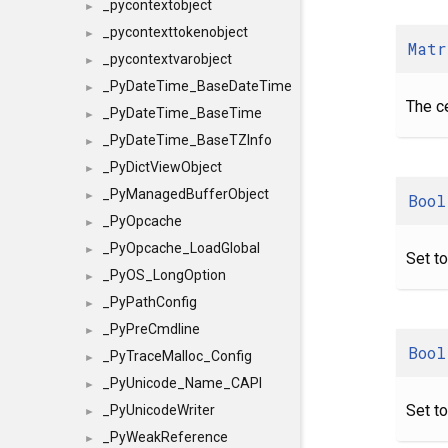
_pycontextobject
►
_pycontexttokenobject
►
Matr
_pycontextvarobject
►
_PyDateTime_BaseDateTime
►
The ce
_PyDateTime_BaseTime
►
_PyDateTime_BaseTZInfo
►
_PyDictViewObject
►
_PyManagedBufferObject
►
Bool
_PyOpcache
►
_PyOpcache_LoadGlobal
►
Set t
_PyOS_LongOption
►
_PyPathConfig
►
_PyPreCmdline
►
Bool
_PyTraceMalloc_Config
►
_PyUnicode_Name_CAPI
►
Set t
_PyUnicodeWriter
►
_PyWeakReference
►