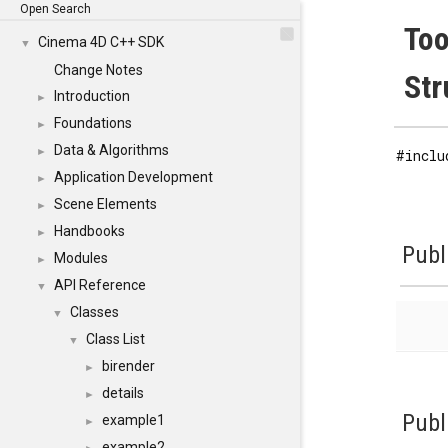
Open Search
Too
Cinema 4D C++ SDK
▼
Change Notes
Str
Introduction
►
Foundations
►
Data & Algorithms
►
#inclu
Application Development
►
Scene Elements
►
Handbooks
►
Publ
Modules
►
API Reference
▼
Classes
▼
Class List
▼
birender
►
details
►
Publ
example1
►
example2