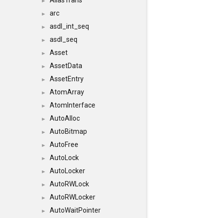
AliasTrans
►
arc
►
asdl_int_seq
►
asdl_seq
►
Asset
►
AssetData
►
AssetEntry
►
AtomArray
►
AtomInterface
►
AutoAlloc
►
AutoBitmap
►
AutoFree
►
AutoLock
►
AutoLocker
►
AutoRWLock
►
AutoRWLocker
►
AutoWaitPointer
►