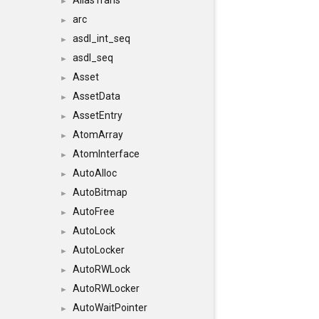
AliasTrans
►
arc
►
asdl_int_seq
►
asdl_seq
►
Asset
►
AssetData
►
AssetEntry
►
AtomArray
►
AtomInterface
►
AutoAlloc
►
AutoBitmap
►
AutoFree
►
AutoLock
►
AutoLocker
►
AutoRWLock
►
AutoRWLocker
►
AutoWaitPointer
►