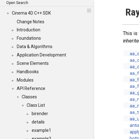
Open Search
Ray
Cinema 4D C++ SDK
▼
Change Notes
Introduction
►
This is
Foundations
►
inheri
Data & Algorithms
►
aa_c
Application Development
►
aa_c
Scene Elements
►
aa_c
Handbooks
►
aa_fi
aa_f
Modules
►
aa_f
API Reference
▼
aa_g
Classes
▼
aa_m
Class List
aa_m
▼
aa_t
birender
►
aa_u
details
►
anti
example1
►
appl
bot
example2