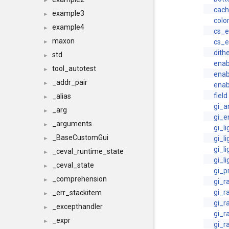
►
cac
example3
►
colo
example4
►
cs_e
maxon
cs_e
►
dith
std
►
enab
tool_autotest
►
enab
_addr_pair
►
enab
field
_alias
►
gi_a
_arg
►
gi_e
_arguments
►
gi_l
_BaseCustomGui
gi_l
►
gi_l
_ceval_runtime_state
►
gi_l
_ceval_state
►
gi_p
_comprehension
►
gi_r
gi_r
_err_stackitem
►
gi_r
_excepthandler
►
gi_
_expr
►
gi_r