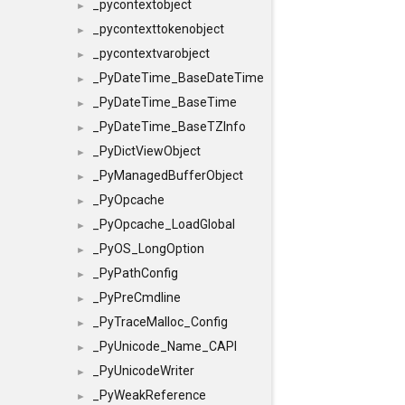
_pycontextobject
►
_pycontexttokenobject
►
_pycontextvarobject
►
_PyDateTime_BaseDateTime
►
_PyDateTime_BaseTime
►
_PyDateTime_BaseTZInfo
►
_PyDictViewObject
►
_PyManagedBufferObject
►
_PyOpcache
►
_PyOpcache_LoadGlobal
►
_PyOS_LongOption
►
_PyPathConfig
►
_PyPreCmdline
►
_PyTraceMalloc_Config
►
_PyUnicode_Name_CAPI
►
_PyUnicodeWriter
►
_PyWeakReference
►