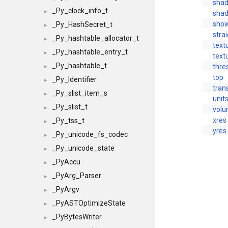
sha
_Py_clock_info_t
►
sha
sho
_Py_HashSecret_t
►
stra
_Py_hashtable_allocator_t
►
text
_Py_hashtable_entry_t
►
text
_Py_hashtable_t
thre
►
top
_Py_Identifier
►
tran
_Py_slist_item_s
►
unit
_Py_slist_t
►
volu
xres
_Py_tss_t
►
yres
_Py_unicode_fs_codec
►
_Py_unicode_state
►
_PyAccu
►
_PyArg_Parser
►
_PyArgv
►
_PyASTOptimizeState
►
_PyBytesWriter
►