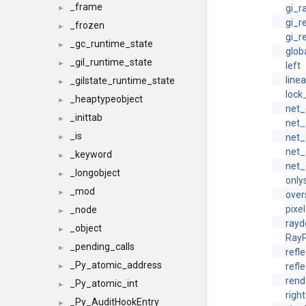
_frame
gi_r
►
gi_r
_frozen
►
gi_r
_gc_runtime_state
►
glob
_gil_runtime_state
►
left
line
_gilstate_runtime_state
►
lock
_heaptypeobject
►
net
_inittab
►
net_
_is
net
►
net
_keyword
►
net_
_longobject
►
only
_mod
►
ove
pixe
_node
►
rayd
_object
►
Ray
_pending_calls
►
refl
_Py_atomic_address
refl
►
rend
_Py_atomic_int
►
right
_Py_AuditHookEntry
►