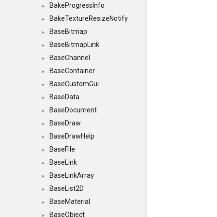
BakeProgressInfo
►
BakeTextureResizeNotify
►
BaseBitmap
►
BaseBitmapLink
►
BaseChannel
►
BaseContainer
►
BaseCustomGui
►
BaseData
►
BaseDocument
►
BaseDraw
►
BaseDrawHelp
►
BaseFile
►
BaseLink
►
BaseLinkArray
►
BaseList2D
►
BaseMaterial
►
BaseObject
►