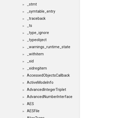
_stmt
►
_symtable_entry
►
_traceback
►
_ts
►
_type_ignore
►
_typeobject
►
_warnings_runtime_state
►
_withitem
►
_xid
►
_xidregitem
►
AccessedObjectsCallback
►
ActiveModeInfo
►
AdvancedIntegerTriplet
►
AdvancedNumberInterface
►
AES
►
AESFile
►