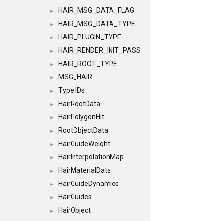
HAIR_MSG_DATA_FLAG
►
HAIR_MSG_DATA_TYPE
►
HAIR_PLUGIN_TYPE
►
HAIR_RENDER_INIT_PASS
►
HAIR_ROOT_TYPE
►
MSG_HAIR
►
Type IDs
►
HairRootData
►
HairPolygonHit
►
RootObjectData
►
HairGuideWeight
►
HairInterpolationMap
►
HairMaterialData
►
HairGuideDynamics
►
HairGuides
►
HairObject
►