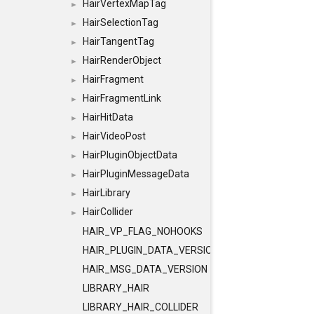
HairVertexMapTag
►
HairSelectionTag
►
HairTangentTag
►
HairRenderObject
►
HairFragment
►
HairFragmentLink
►
HairHitData
►
HairVideoPost
►
HairPluginObjectData
►
HairPluginMessageData
►
HairLibrary
►
HairCollider
►
HAIR_VP_FLAG_NOHOOKS
HAIR_PLUGIN_DATA_VERSION
HAIR_MSG_DATA_VERSION
LIBRARY_HAIR
LIBRARY_HAIR_COLLIDER