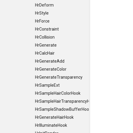
HrDeform
HrStyle
HrForce
HrConstraint
HrCollision
HrGenerate
HrCalcHair
HrGenerateAdd
HrGenerateColor
HrGenerateTransparency
HrSampleExt
HrSampleHairColorHook
HrSampleHairTransparencyHook
HrSampleShadowBufferHook
HrGenerateHairHook
HrIlluminateHook