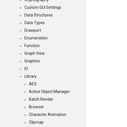
►
Custom GUI Settings
►
Data Structures
►
Data Types
►
Drawport
►
Enumeration
►
Function
►
Graph View
►
Graphics
►
IO
►
Library
▼
AES
►
Active Object Manager
►
Batch Render
►
Browser
►
Character Animation
►
Clipmap
►