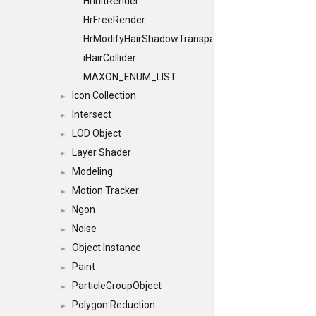
HrInitRender
HrFreeRender
HrModifyHairShadowTransparency
iHairCollider
MAXON_ENUM_LIST
Icon Collection
►
Intersect
►
LOD Object
►
Layer Shader
►
Modeling
►
Motion Tracker
►
Ngon
►
Noise
►
Object Instance
►
Paint
►
ParticleGroupObject
►
Polygon Reduction
►