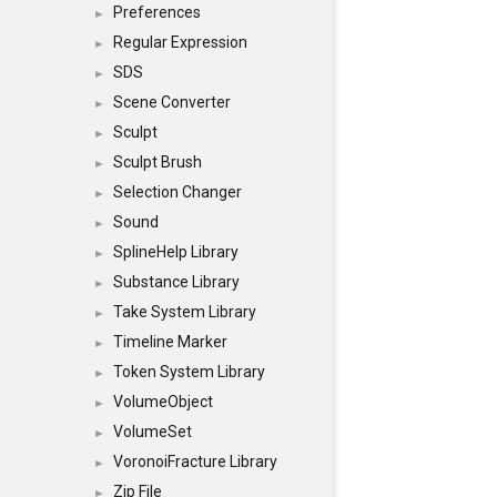
Preferences
►
Regular Expression
►
SDS
►
Scene Converter
►
Sculpt
►
Sculpt Brush
►
Selection Changer
►
Sound
►
SplineHelp Library
►
Substance Library
►
Take System Library
►
Timeline Marker
►
Token System Library
►
VolumeObject
►
VolumeSet
►
VoronoiFracture Library
►
Zip File
►