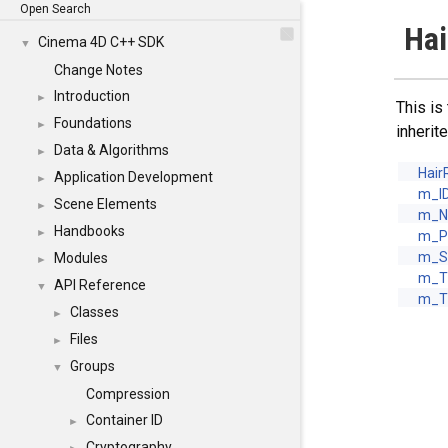
Open Search
Hai
Cinema 4D C++ SDK
▼
Change Notes
Introduction
►
This is
Foundations
►
inheri
Data & Algorithms
►
Hair
Application Development
►
m_I
Scene Elements
►
m_
Handbooks
►
m_
m_
Modules
►
m_
API Reference
▼
m_T
Classes
►
Files
►
Groups
▼
Compression
Container ID
►
Cryptography