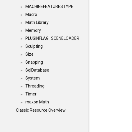
MACHINEFEATURESTYPE
►
Macro
►
Math Library
►
Memory
►
PLUGINFLAG_SCENELOADER
►
Sculpting
►
Size
►
Snapping
►
SqlDatabase
►
System
►
Threading
►
Timer
►
maxon Math
►
Classic Resource Overview