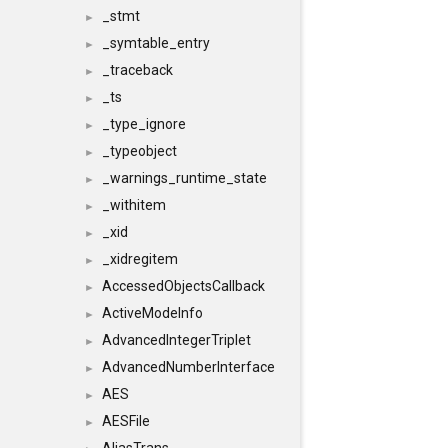
_stmt
►
_symtable_entry
►
_traceback
►
_ts
►
_type_ignore
►
_typeobject
►
_warnings_runtime_state
►
_withitem
►
_xid
►
_xidregitem
►
AccessedObjectsCallback
►
ActiveModeInfo
►
AdvancedIntegerTriplet
►
AdvancedNumberInterface
►
AES
►
AESFile
►