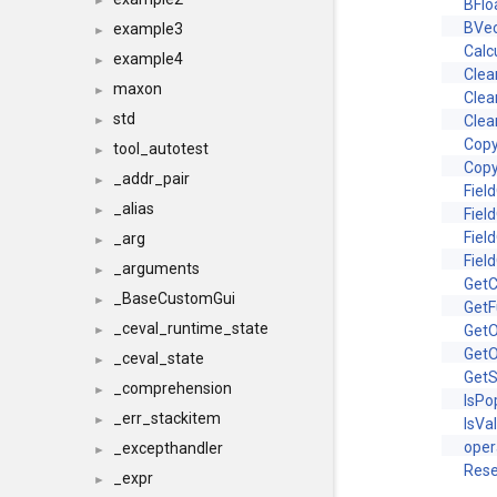
►
BFlo
BVec
example3
►
Calc
example4
►
Clea
maxon
►
Cle
std
Cle
►
Cop
tool_autotest
►
Cop
_addr_pair
►
Fiel
_alias
►
Fiel
Fiel
_arg
►
Fiel
_arguments
►
Get
_BaseCustomGui
►
GetF
_ceval_runtime_state
GetO
►
Get
_ceval_state
►
GetS
_comprehension
►
IsPo
_err_stackitem
►
IsVal
oper
_excepthandler
►
Rese
_expr
►