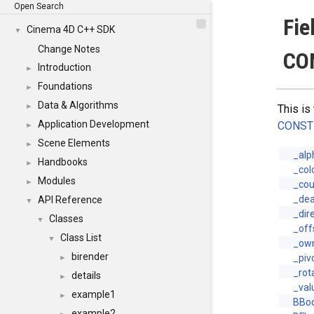
Open Search
Fie
Cinema 4D C++ SDK
▼
Change Notes
CO
Introduction
►
Foundations
►
Data & Algorithms
►
This is
Application Development
CONST
►
Scene Elements
►
_alp
Handbooks
►
_col
Modules
►
_cou
_dea
API Reference
▼
_dir
Classes
▼
_off
Class List
▼
_ow
birender
_piv
►
_rot
details
►
_val
example1
►
BBoo
example2