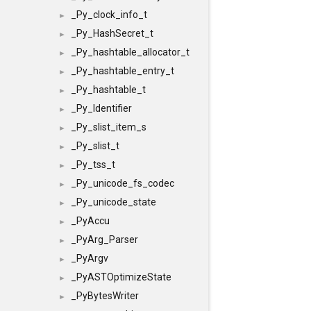
_Py_clock_info_t
►
_Py_HashSecret_t
►
_Py_hashtable_allocator_t
►
_Py_hashtable_entry_t
►
_Py_hashtable_t
►
_Py_Identifier
►
_Py_slist_item_s
►
_Py_slist_t
►
_Py_tss_t
►
_Py_unicode_fs_codec
►
_Py_unicode_state
►
_PyAccu
►
_PyArg_Parser
►
_PyArgv
►
_PyASTOptimizeState
►
_PyBytesWriter
►