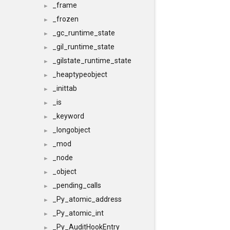
_frame
►
_frozen
►
_gc_runtime_state
►
_gil_runtime_state
►
_gilstate_runtime_state
►
_heaptypeobject
►
_inittab
►
_is
►
_keyword
►
_longobject
►
_mod
►
_node
►
_object
►
_pending_calls
►
_Py_atomic_address
►
_Py_atomic_int
►
_Py_AuditHookEntry
►