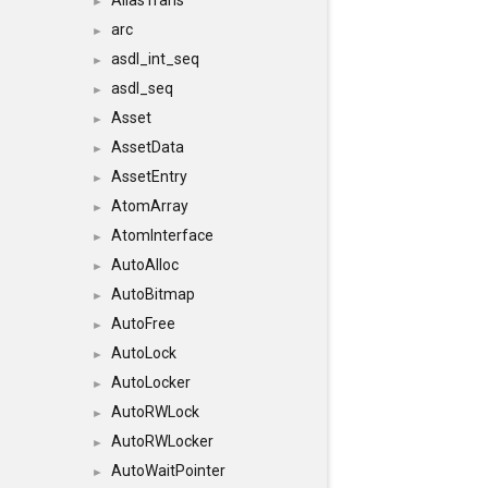
AliasTrans
►
arc
►
asdl_int_seq
►
asdl_seq
►
Asset
►
AssetData
►
AssetEntry
►
AtomArray
►
AtomInterface
►
AutoAlloc
►
AutoBitmap
►
AutoFree
►
AutoLock
►
AutoLocker
►
AutoRWLock
►
AutoRWLocker
►
AutoWaitPointer
►