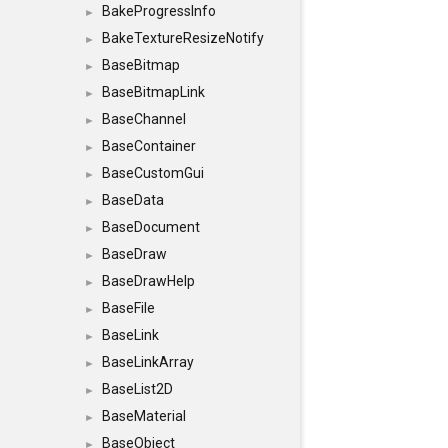
BakeProgressInfo
►
BakeTextureResizeNotify
►
BaseBitmap
►
BaseBitmapLink
►
BaseChannel
►
BaseContainer
►
BaseCustomGui
►
BaseData
►
BaseDocument
►
BaseDraw
►
BaseDrawHelp
►
BaseFile
►
BaseLink
►
BaseLinkArray
►
BaseList2D
►
BaseMaterial
►
BaseObject
►