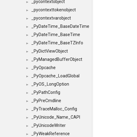
_pycontextobject
►
_pycontexttokenobject
►
_pycontextvarobject
►
_PyDateTime_BaseDateTime
►
_PyDateTime_BaseTime
►
_PyDateTime_BaseTZInfo
►
_PyDictViewObject
►
_PyManagedBufferObject
►
_PyOpcache
►
_PyOpcache_LoadGlobal
►
_PyOS_LongOption
►
_PyPathConfig
►
_PyPreCmdline
►
_PyTraceMalloc_Config
►
_PyUnicode_Name_CAPI
►
_PyUnicodeWriter
►
_PyWeakReference
►