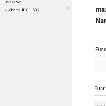
Open Search
ma
Cinema 4D C++ SDK
►
Na
Func
Func