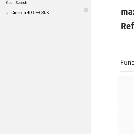
Open Search
ma
Cinema 4D C++ SDK
►
Re
Func