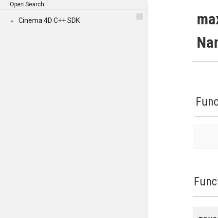
Open Search
ma
Cinema 4D C++ SDK
►
Na
Func
Func