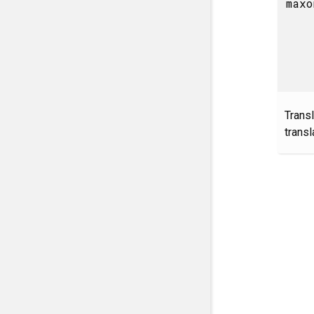
maxo
Transl
transl