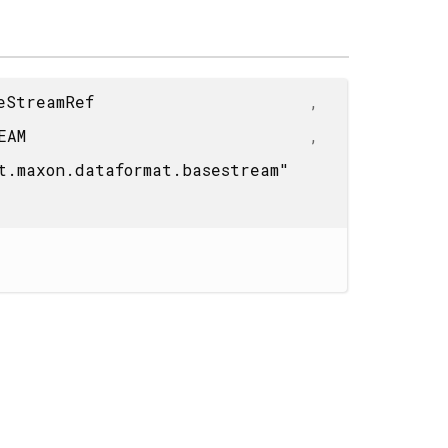
eStreamRef
,
REAM
,
t.maxon.dataformat.basestream"