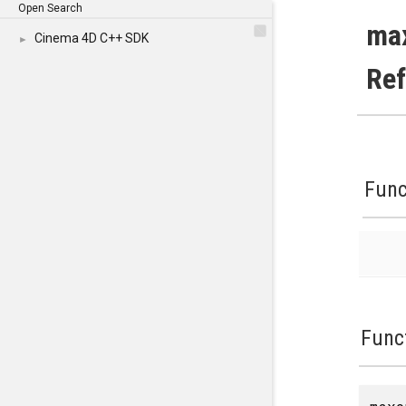
Open Search
ma
Cinema 4D C++ SDK
►
Re
Func
Func