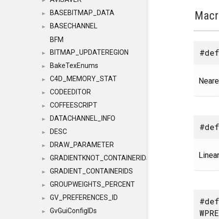
►
Macr
BASEBITMAP_DATA
►
BASECHANNEL
►
BFM
#def
BITMAP_UPDATEREGION
►
BakeTexEnums
►
C4D_MEMORY_STAT
Neares
►
CODEEDITOR
►
COFFEESCRIPT
►
DATACHANNEL_INFO
►
#def
DESC
►
DRAW_PARAMETER
►
Linear
GRADIENTKNOT_CONTAINERIDS
►
GRADIENT_CONTAINERIDS
►
GROUPWEIGHTS_PERCENT
►
GV_PREFERENCES_ID
►
#de
GvGuiConfigIDs
WPRE
►