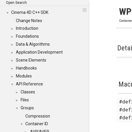
Open Search
WP
Cinema 4D C++ SDK
▼
Change Notes
Containe
Introduction
►
Foundations
►
Data & Algorithms
►
Detai
Application Development
►
Scene Elements
►
Handbooks
►
Modules
►
Mac
API Reference
▼
Classes
►
Files
#de
►
Groups
#de
▼
Compression
#de
Container ID
▼
AVISAVER