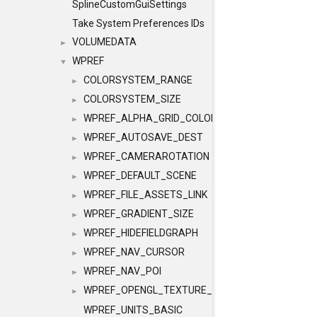
SplineCustomGuiSettings
Take System Preferences IDs
VOLUMEDATA
►
WPREF
▼
COLORSYSTEM_RANGE
►
COLORSYSTEM_SIZE
►
WPREF_ALPHA_GRID_COLOR
►
WPREF_AUTOSAVE_DEST
►
WPREF_CAMERAROTATION
►
WPREF_DEFAULT_SCENE
►
WPREF_FILE_ASSETS_LINK
►
WPREF_GRADIENT_SIZE
►
WPREF_HIDEFIELDGRAPH
►
WPREF_NAV_CURSOR
►
WPREF_NAV_POI
►
WPREF_OPENGL_TEXTURE_FILTERING
►
WPREF_UNITS_BASIC