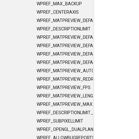
WPREF_MAX_BACKUP
WPREF_CENTERAXIS
WPREF_MATPREVIEW_DEFAULTSIZE
WPREF_DESCRIPTIONLIMIT
WPREF_MATPREVIEW_DEFAULTOBJECT_MAT
WPREF_MATPREVIEW_DEFAULTUSERSCENE_MAT
WPREF_MATPREVIEW_DEFAULTOBJECT_SHD
WPREF_MATPREVIEW_DEFAULTUSERSCENE_SHD
WPREF_MATPREVIEW_AUTO_UPDATE
WPREF_MATPREVIEW_REDRAW_TIME
WPREF_MATPREVIEW_FPS
WPREF_MATPREVIEW_LENGTH
WPREF_MATPREVIEW_MAX_MEM
WPREF_DESCRIPTIONLIMIT_NODES
WPREF_SUBPIXELLIMIT
WPREF_OPENGL_DUALPLANES_HIGHLIGHT
WPREF_ALLOWBUGREPORTS