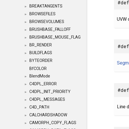
#de
BREAKTANGENTS
►
BROWSEFILES
►
UVW d
BROWSEVOLUMES
►
BRUSHBASE_FALLOFF
►
BRUSHBASE_MOUSE_FLAG
►
BR_RENDER
#def
►
BUILDFLAGS
►
BYTEORDER
►
Segm
BfCOLOR
BlendMode
►
C4DPL_ERROR
►
#de
C4DPL_INIT_PRIORITY
►
C4DPL_MESSAGES
►
Line d
C4D_PATH
►
CALCHARDSHADOW
►
CAMORPH_COPY_FLAGS
►