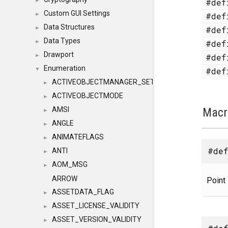
#de
►
Custom GUI Settings
#de
►
Data Structures
#de
►
Data Types
#de
►
Drawport
#de
►
Enumeration
#de
▼
ACTIVEOBJECTMANAGER_SETOBJECTS
►
ACTIVEOBJECTMODE
►
Macr
AMSI
►
ANGLE
►
ANIMATEFLAGS
►
#de
ANTI
►
AOM_MSG
►
ARROW
Point
ASSETDATA_FLAG
►
ASSET_LICENSE_VALIDITY
►
ASSET_VERSION_VALIDITY
►