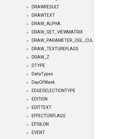
DRAWRESULT
►
DRAWTEXT
►
DRAW_ALPHA
►
DRAW_GET_VIEWMATRIX
►
DRAW_PARAMETER_OGL_CULLING
►
DRAW_TEXTUREFLAGS
►
DRAW_Z
►
DTYPE
►
DataTypes
►
DayOfWeek
►
EDGESELECTIONTYPE
►
EDITION
►
EDITTEXT
►
EFFECTORFLAGS
►
EPSILON
►
EVENT
►