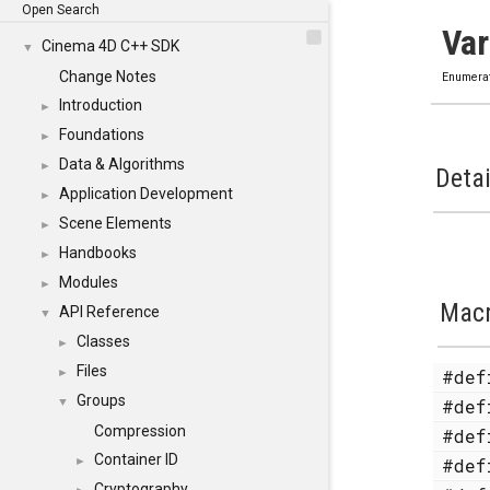
Open Search
Var
Cinema 4D C++ SDK
▼
Change Notes
Enumera
Introduction
►
Foundations
►
Data & Algorithms
►
Detai
Application Development
►
Scene Elements
►
Handbooks
►
Modules
►
Mac
API Reference
▼
Classes
►
Files
#de
►
Groups
#de
▼
Compression
#de
Container ID
#de
►
Cryptography