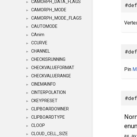
CAMORPH_DATA_FLAGS
►
#de
CAMORPH_MODE
►
CAMORPH_MODE_FLAGS
►
Verte
CAUTOMODE
►
CAnim
►
CCURVE
►
#def
CHANNEL
►
CHECKISRUNNING
►
CHECKVALUEFORMAT
►
Pin
Ma
CHECKVALUERANGE
►
CINEMAINFO
►
CINTERPOLATION
►
#def
CKEYPRESET
►
CLIPBOARDOWNER
►
Nor
CLIPBOARDTYPE
►
enum
CLOOP
►
CLOUD_CELL_SIZE
►
ax,ay