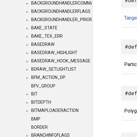
#de
BACKGROUNDHANDLERCOMMAND
►
BACKGROUNDHANDLERFLAGS
►
Tange
BACKGROUNDHANDLER_PRIORITY
►
BAKE_STATE
►
BAKE_TEX_ERR
►
BASEDRAW
►
#de
BASEDRAW_HIGHLIGHT
►
BASEDRAW_HOOK_MESSAGE
►
Partic
BDRAW_SETLIGHTLIST
►
BFM_ACTION_DP
►
BFV_GROUP
#def
BIT
►
BITDEPTH
►
Polyg
BITMAPLOADERACTION
►
BMP
BORDER
BRANCHINFOFLAGS
►