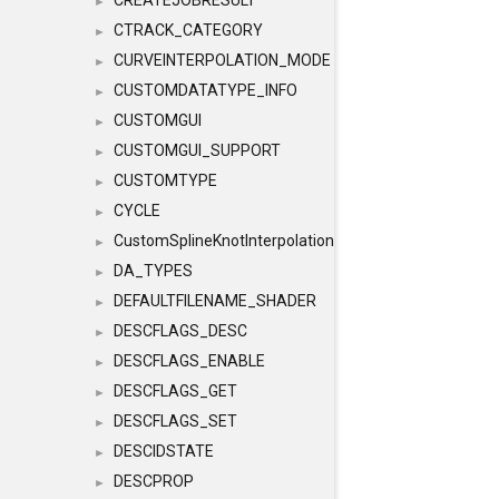
CREATEJOBRESULT
►
CTRACK_CATEGORY
►
CURVEINTERPOLATION_MODE
►
CUSTOMDATATYPE_INFO
►
CUSTOMGUI
►
CUSTOMGUI_SUPPORT
►
CUSTOMTYPE
►
CYCLE
►
CustomSplineKnotInterpolation
►
DA_TYPES
►
DEFAULTFILENAME_SHADER
►
DESCFLAGS_DESC
►
DESCFLAGS_ENABLE
►
DESCFLAGS_GET
►
DESCFLAGS_SET
►
DESCIDSTATE
►
DESCPROP
►