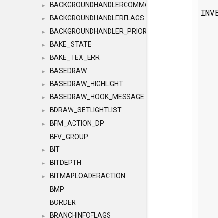
BACKGROUNDHANDLERCOMMAND
►
INV
BACKGROUNDHANDLERFLAGS
►
BACKGROUNDHANDLER_PRIORITY
►
BAKE_STATE
►
BAKE_TEX_ERR
►
BASEDRAW
►
BASEDRAW_HIGHLIGHT
►
BASEDRAW_HOOK_MESSAGE
►
BDRAW_SETLIGHTLIST
►
BFM_ACTION_DP
►
BFV_GROUP
BIT
►
BITDEPTH
►
BITMAPLOADERACTION
►
BMP
BORDER
BRANCHINFOFLAGS
►