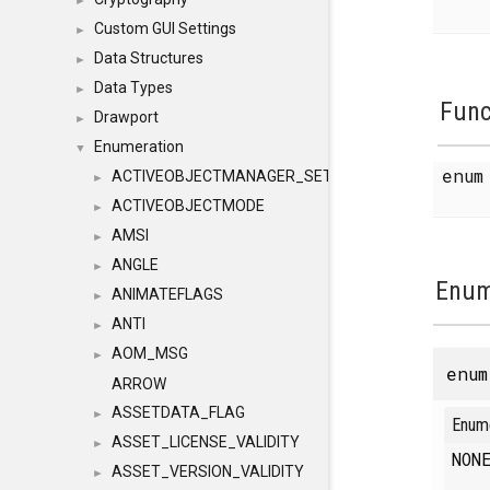
►
Custom GUI Settings
►
Data Structures
►
Data Types
►
Func
Drawport
►
Enumeration
▼
enu
ACTIVEOBJECTMANAGER_SETOBJECTS
►
ACTIVEOBJECTMODE
►
AMSI
►
ANGLE
►
Enum
ANIMATEFLAGS
►
ANTI
►
AOM_MSG
►
enu
ARROW
ASSETDATA_FLAG
►
Enum
ASSET_LICENSE_VALIDITY
►
NO
ASSET_VERSION_VALIDITY
►