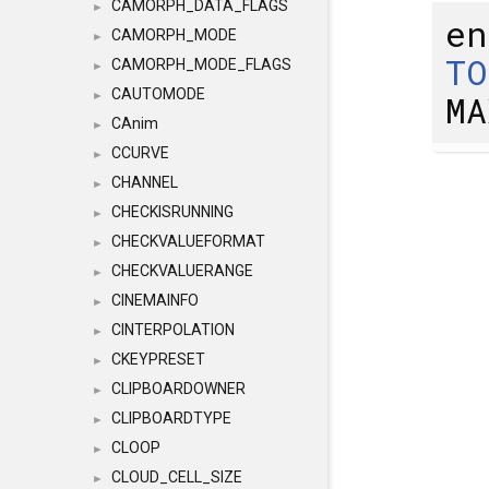
CAMORPH_DATA_FLAGS
►
en
CAMORPH_MODE
►
TO
CAMORPH_MODE_FLAGS
►
CAUTOMODE
MA
►
CAnim
►
CCURVE
►
CHANNEL
►
CHECKISRUNNING
►
CHECKVALUEFORMAT
►
CHECKVALUERANGE
►
CINEMAINFO
►
CINTERPOLATION
►
CKEYPRESET
►
CLIPBOARDOWNER
►
CLIPBOARDTYPE
►
CLOOP
►
CLOUD_CELL_SIZE
►