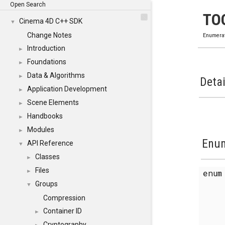
Open Search
TO
Cinema 4D C++ SDK
▼
Change Notes
Enumera
Introduction
►
Foundations
►
Data & Algorithms
►
Detai
Application Development
►
Scene Elements
►
Handbooks
►
Modules
►
Enum
API Reference
▼
Classes
►
Files
enu
►
Groups
▼
Compression
Container ID
►
Cryptography