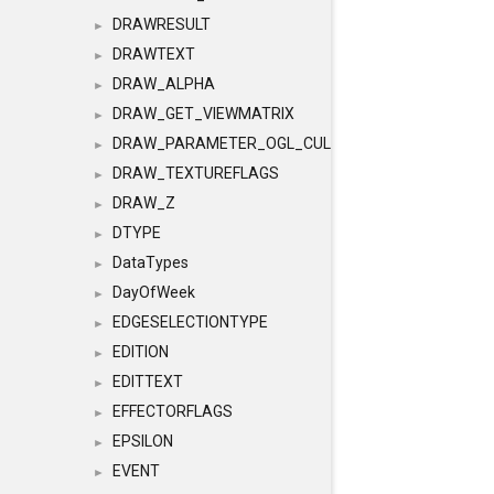
DRAWRESULT
►
DRAWTEXT
►
DRAW_ALPHA
►
DRAW_GET_VIEWMATRIX
►
DRAW_PARAMETER_OGL_CULLING
►
DRAW_TEXTUREFLAGS
►
DRAW_Z
►
DTYPE
►
DataTypes
►
DayOfWeek
►
EDGESELECTIONTYPE
►
EDITION
►
EDITTEXT
►
EFFECTORFLAGS
►
EPSILON
►
EVENT
►