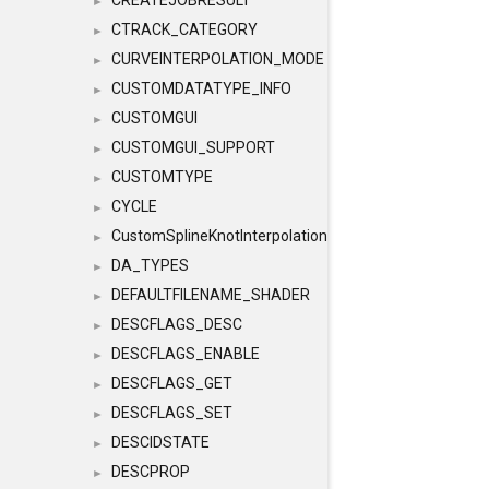
CREATEJOBRESULT
►
CTRACK_CATEGORY
►
CURVEINTERPOLATION_MODE
►
CUSTOMDATATYPE_INFO
►
CUSTOMGUI
►
CUSTOMGUI_SUPPORT
►
CUSTOMTYPE
►
CYCLE
►
CustomSplineKnotInterpolation
►
DA_TYPES
►
DEFAULTFILENAME_SHADER
►
DESCFLAGS_DESC
►
DESCFLAGS_ENABLE
►
DESCFLAGS_GET
►
DESCFLAGS_SET
►
DESCIDSTATE
►
DESCPROP
►