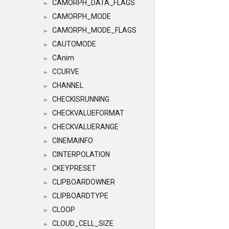
CAMORPH_DATA_FLAGS
►
CAMORPH_MODE
►
CAMORPH_MODE_FLAGS
►
CAUTOMODE
►
CAnim
►
CCURVE
►
CHANNEL
►
CHECKISRUNNING
►
CHECKVALUEFORMAT
►
CHECKVALUERANGE
►
CINEMAINFO
►
CINTERPOLATION
►
CKEYPRESET
►
CLIPBOARDOWNER
►
CLIPBOARDTYPE
►
CLOOP
►
CLOUD_CELL_SIZE
►