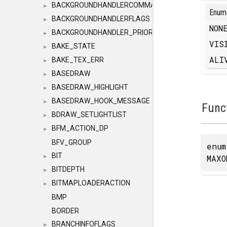
BACKGROUNDHANDLERCOMMAND
►
Enum
BACKGROUNDHANDLERFLAGS
►
NO
BACKGROUNDHANDLER_PRIORITY
►
VIS
BAKE_STATE
►
AL
BAKE_TEX_ERR
►
BASEDRAW
►
BASEDRAW_HIGHLIGHT
►
BASEDRAW_HOOK_MESSAGE
►
Func
BDRAW_SETLIGHTLIST
►
BFM_ACTION_DP
►
BFV_GROUP
enu
BIT
MAXO
►
BITDEPTH
►
BITMAPLOADERACTION
►
BMP
BORDER
BRANCHINFOFLAGS
►