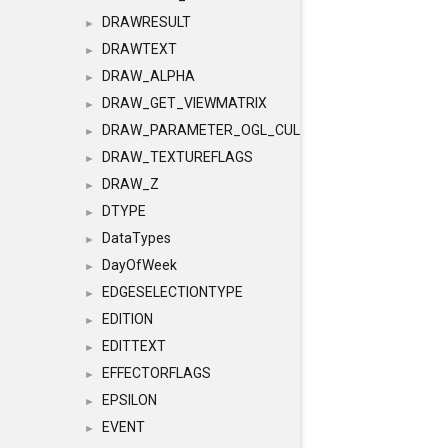
DRAWRESULT
►
DRAWTEXT
►
DRAW_ALPHA
►
DRAW_GET_VIEWMATRIX
►
DRAW_PARAMETER_OGL_CULLING
►
DRAW_TEXTUREFLAGS
►
DRAW_Z
►
DTYPE
►
DataTypes
►
DayOfWeek
►
EDGESELECTIONTYPE
►
EDITION
►
EDITTEXT
►
EFFECTORFLAGS
►
EPSILON
►
EVENT
►