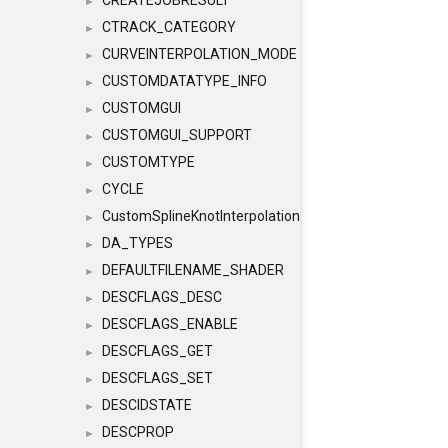
CREATEJOBRESULT
►
CTRACK_CATEGORY
►
CURVEINTERPOLATION_MODE
►
CUSTOMDATATYPE_INFO
►
CUSTOMGUI
►
CUSTOMGUI_SUPPORT
►
CUSTOMTYPE
►
CYCLE
►
CustomSplineKnotInterpolation
►
DA_TYPES
►
DEFAULTFILENAME_SHADER
►
DESCFLAGS_DESC
►
DESCFLAGS_ENABLE
►
DESCFLAGS_GET
►
DESCFLAGS_SET
►
DESCIDSTATE
►
DESCPROP
►