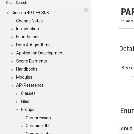
Open Search
PA
Cinema 4D C++ SDK
▼
Change Notes
Enumera
Introduction
►
Foundations
►
Data & Algorithms
►
Detai
Application Development
►
Scene Elements
►
See a
Handbooks
►
Modules
P
►
API Reference
▼
Classes
►
Files
►
Enum
Groups
▼
Compression
Container ID
►
enu
Cryptography