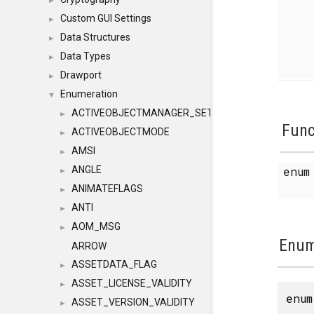
►
Custom GUI Settings
►
Data Structures
►
Data Types
►
Drawport
►
Enumeration
▼
ACTIVEOBJECTMANAGER_SETOBJECTS
►
Func
ACTIVEOBJECTMODE
►
AMSI
►
enu
ANGLE
►
ANIMATEFLAGS
►
ANTI
►
AOM_MSG
►
Enum
ARROW
ASSETDATA_FLAG
►
ASSET_LICENSE_VALIDITY
►
enu
ASSET_VERSION_VALIDITY
►