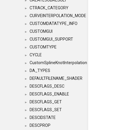
CREATEJOBRESULT
►
CTRACK_CATEGORY
►
CURVEINTERPOLATION_MODE
►
CUSTOMDATATYPE_INFO
►
CUSTOMGUI
►
CUSTOMGUI_SUPPORT
►
CUSTOMTYPE
►
CYCLE
►
CustomSplineKnotInterpolation
►
DA_TYPES
►
DEFAULTFILENAME_SHADER
►
DESCFLAGS_DESC
►
DESCFLAGS_ENABLE
►
DESCFLAGS_GET
►
DESCFLAGS_SET
►
DESCIDSTATE
►
DESCPROP
►