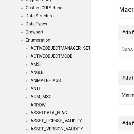
►
Macr
Custom GUI Settings
►
Data Structures
►
Data Types
►
#def
Drawport
►
Enumeration
▼
ACTIVEOBJECTMANAGER_SETOBJECTS
Does 
►
ACTIVEOBJECTMODE
►
AMSI
►
ANGLE
►
#def
ANIMATEFLAGS
►
ANTI
►
Minim
AOM_MSG
►
ARROW
ASSETDATA_FLAG
►
ASSET_LICENSE_VALIDITY
►
#def
ASSET_VERSION_VALIDITY
►