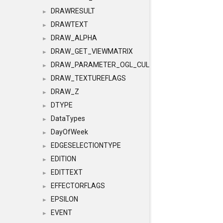
DRAWRESULT
►
DRAWTEXT
►
DRAW_ALPHA
►
DRAW_GET_VIEWMATRIX
►
DRAW_PARAMETER_OGL_CULLING
►
DRAW_TEXTUREFLAGS
►
DRAW_Z
►
DTYPE
►
DataTypes
►
DayOfWeek
►
EDGESELECTIONTYPE
►
EDITION
►
EDITTEXT
►
EFFECTORFLAGS
►
EPSILON
►
EVENT
►