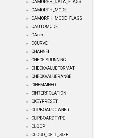
CAMORPH_DATA_FLAGS
►
CAMORPH_MODE
►
CAMORPH_MODE_FLAGS
►
CAUTOMODE
►
CAnim
►
CCURVE
►
CHANNEL
►
CHECKISRUNNING
►
CHECKVALUEFORMAT
►
CHECKVALUERANGE
►
CINEMAINFO
►
CINTERPOLATION
►
CKEYPRESET
►
CLIPBOARDOWNER
►
CLIPBOARDTYPE
►
CLOOP
►
CLOUD_CELL_SIZE
►