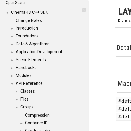
Open Search
LA
Cinema 4D C++ SDK
▼
Change Notes
Enumera
Introduction
►
Foundations
►
Data & Algorithms
►
Detai
Application Development
►
Scene Elements
►
Handbooks
►
Modules
►
Mac
API Reference
▼
Classes
►
Files
#de
►
Groups
#de
▼
Compression
#de
Container ID
►
Cryptography