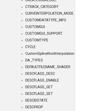
CREATEJOBRESULT
►
CTRACK_CATEGORY
►
CURVEINTERPOLATION_MODE
►
CUSTOMDATATYPE_INFO
►
CUSTOMGUI
►
CUSTOMGUI_SUPPORT
►
CUSTOMTYPE
►
CYCLE
►
CustomSplineKnotInterpolation
►
DA_TYPES
►
DEFAULTFILENAME_SHADER
►
DESCFLAGS_DESC
►
DESCFLAGS_ENABLE
►
DESCFLAGS_GET
►
DESCFLAGS_SET
►
DESCIDSTATE
►
DESCPROP
►