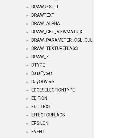
DRAWRESULT
►
DRAWTEXT
►
DRAW_ALPHA
►
DRAW_GET_VIEWMATRIX
►
DRAW_PARAMETER_OGL_CULLING
►
DRAW_TEXTUREFLAGS
►
DRAW_Z
►
DTYPE
►
DataTypes
►
DayOfWeek
►
EDGESELECTIONTYPE
►
EDITION
►
EDITTEXT
►
EFFECTORFLAGS
►
EPSILON
►
EVENT
►