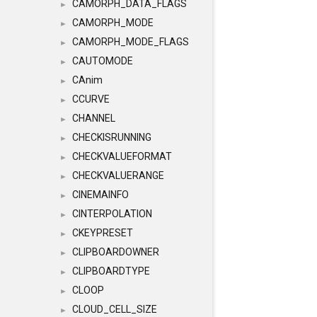
CAMORPH_DATA_FLAGS
►
CAMORPH_MODE
►
CAMORPH_MODE_FLAGS
►
CAUTOMODE
►
CAnim
►
CCURVE
►
CHANNEL
►
CHECKISRUNNING
►
CHECKVALUEFORMAT
►
CHECKVALUERANGE
►
CINEMAINFO
►
CINTERPOLATION
►
CKEYPRESET
►
CLIPBOARDOWNER
►
CLIPBOARDTYPE
►
CLOOP
►
CLOUD_CELL_SIZE
►