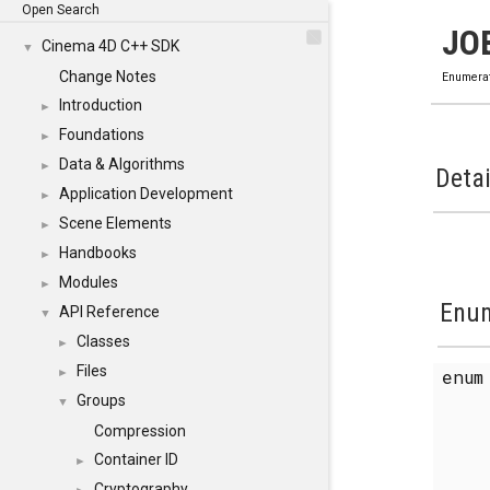
Open Search
JO
Cinema 4D C++ SDK
▼
Change Notes
Enumera
Introduction
►
Foundations
►
Data & Algorithms
►
Detai
Application Development
►
Scene Elements
►
Handbooks
►
Modules
►
Enum
API Reference
▼
Classes
►
Files
enu
►
Groups
▼
Compression
Container ID
►
Cryptography