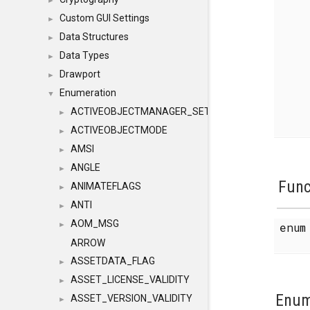
►
Custom GUI Settings
►
Data Structures
►
Data Types
►
Drawport
►
Enumeration
▼
ACTIVEOBJECTMANAGER_SETOBJECTS
►
ACTIVEOBJECTMODE
►
AMSI
►
ANGLE
►
Func
ANIMATEFLAGS
►
ANTI
►
AOM_MSG
enu
►
ARROW
ASSETDATA_FLAG
►
ASSET_LICENSE_VALIDITY
►
Enum
ASSET_VERSION_VALIDITY
►