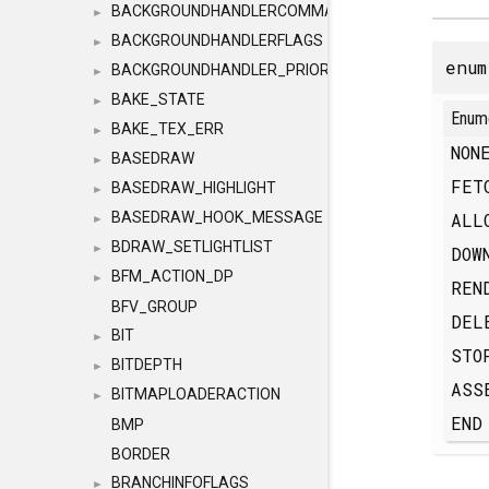
BACKGROUNDHANDLERCOMMAND
►
BACKGROUNDHANDLERFLAGS
►
enu
BACKGROUNDHANDLER_PRIORITY
►
BAKE_STATE
►
Enum
BAKE_TEX_ERR
►
NO
BASEDRAW
►
FET
BASEDRAW_HIGHLIGHT
►
ALL
BASEDRAW_HOOK_MESSAGE
►
BDRAW_SETLIGHTLIST
►
DOW
BFM_ACTION_DP
►
REN
BFV_GROUP
DEL
BIT
►
STO
BITDEPTH
►
ASS
BITMAPLOADERACTION
►
EN
BMP
BORDER
BRANCHINFOFLAGS
►