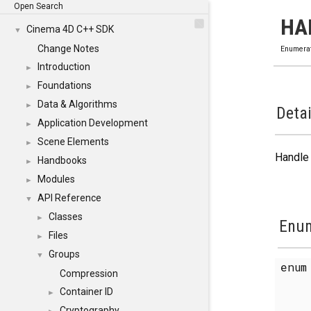
Open Search
HA
Cinema 4D C++ SDK
▼
Change Notes
Enumera
Introduction
►
Foundations
►
Data & Algorithms
►
Detai
Application Development
►
Scene Elements
►
Handle 
Handbooks
►
Modules
►
API Reference
▼
Classes
►
Enum
Files
►
Groups
▼
enu
Compression
Container ID
►
Cryptography