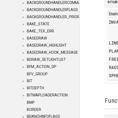
enu
BACKGROUNDHANDLERCOMMAND
►
BACKGROUNDHANDLERFLAGS
►
Enum
BACKGROUNDHANDLER_PRIORITY
►
INV
BAKE_STATE
►
BAKE_TEX_ERR
►
BASEDRAW
►
LIN
BASEDRAW_HIGHLIGHT
►
PLA
BASEDRAW_HOOK_MESSAGE
►
FR
BDRAW_SETLIGHTLIST
►
RAD
BFM_ACTION_DP
►
BFV_GROUP
SPH
BIT
►
BITDEPTH
►
BITMAPLOADERACTION
►
Func
BMP
BORDER
BRANCHINFOFLAGS
►