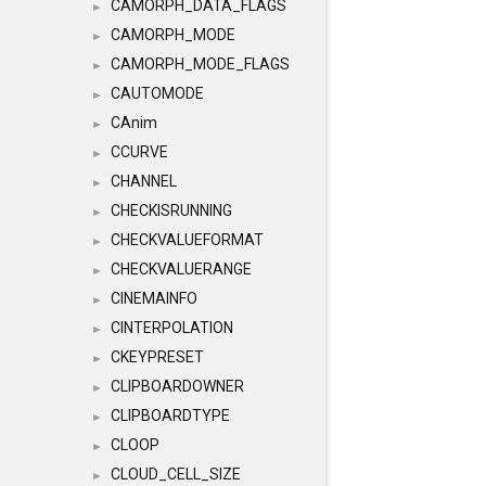
CAMORPH_DATA_FLAGS
►
CAMORPH_MODE
►
CAMORPH_MODE_FLAGS
►
CAUTOMODE
►
CAnim
►
CCURVE
►
CHANNEL
►
CHECKISRUNNING
►
CHECKVALUEFORMAT
►
CHECKVALUERANGE
►
CINEMAINFO
►
CINTERPOLATION
►
CKEYPRESET
►
CLIPBOARDOWNER
►
CLIPBOARDTYPE
►
CLOOP
►
CLOUD_CELL_SIZE
►