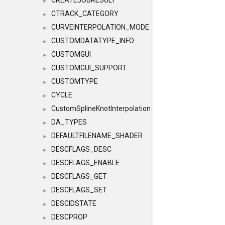
CREATEJOBRESULT
►
CTRACK_CATEGORY
►
CURVEINTERPOLATION_MODE
►
CUSTOMDATATYPE_INFO
►
CUSTOMGUI
►
CUSTOMGUI_SUPPORT
►
CUSTOMTYPE
►
CYCLE
►
CustomSplineKnotInterpolation
►
DA_TYPES
►
DEFAULTFILENAME_SHADER
►
DESCFLAGS_DESC
►
DESCFLAGS_ENABLE
►
DESCFLAGS_GET
►
DESCFLAGS_SET
►
DESCIDSTATE
►
DESCPROP
►