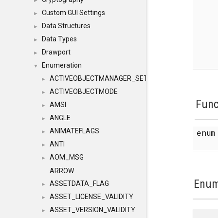
►
Custom GUI Settings
►
Data Structures
►
Data Types
►
Drawport
►
Enumeration
▼
ACTIVEOBJECTMANAGER_SETOBJECTS
►
ACTIVEOBJECTMODE
►
Func
AMSI
►
ANGLE
►
ANIMATEFLAGS
enu
►
ANTI
►
AOM_MSG
►
ARROW
Enum
ASSETDATA_FLAG
►
ASSET_LICENSE_VALIDITY
►
ASSET_VERSION_VALIDITY
►