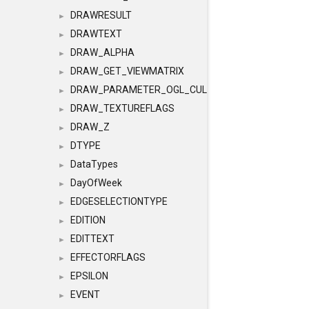
DRAWRESULT
►
DRAWTEXT
►
DRAW_ALPHA
►
DRAW_GET_VIEWMATRIX
►
DRAW_PARAMETER_OGL_CULLING
►
DRAW_TEXTUREFLAGS
►
DRAW_Z
►
DTYPE
►
DataTypes
►
DayOfWeek
►
EDGESELECTIONTYPE
►
EDITION
►
EDITTEXT
►
EFFECTORFLAGS
►
EPSILON
►
EVENT
►