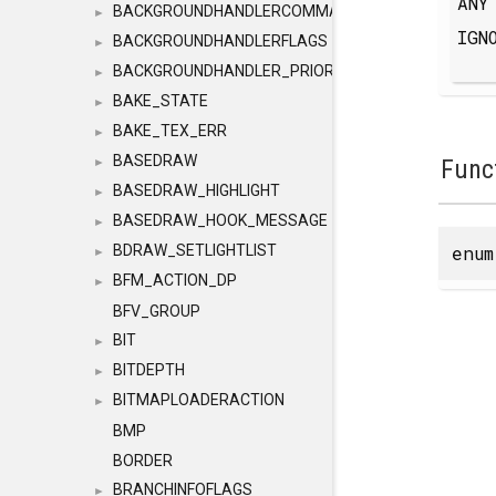
AN
BACKGROUNDHANDLERCOMMAND
►
IGN
BACKGROUNDHANDLERFLAGS
►
BACKGROUNDHANDLER_PRIORITY
►
BAKE_STATE
►
BAKE_TEX_ERR
►
BASEDRAW
Func
►
BASEDRAW_HIGHLIGHT
►
BASEDRAW_HOOK_MESSAGE
►
enu
BDRAW_SETLIGHTLIST
►
BFM_ACTION_DP
►
BFV_GROUP
BIT
►
BITDEPTH
►
BITMAPLOADERACTION
►
BMP
BORDER
BRANCHINFOFLAGS
►