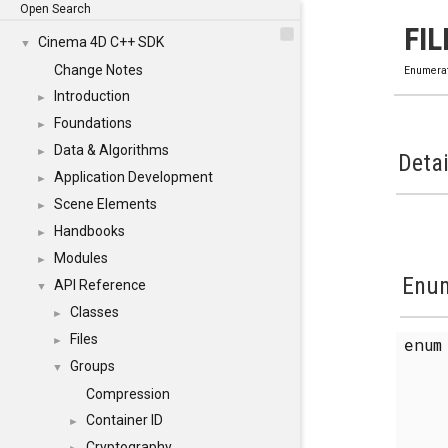
Open Search
FI
Cinema 4D C++ SDK
▼
Change Notes
Enumera
Introduction
►
Foundations
►
Data & Algorithms
►
Detai
Application Development
►
Scene Elements
►
Handbooks
►
Modules
►
Enum
API Reference
▼
Classes
►
Files
enu
►
Groups
▼
Compression
Container ID
►
Cryptography