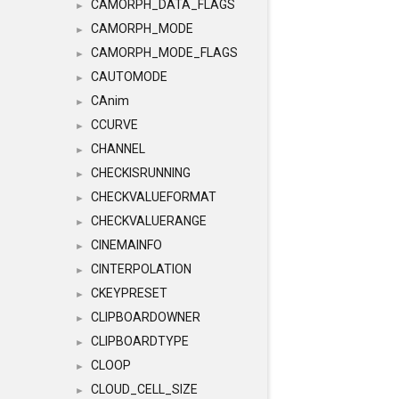
CAMORPH_DATA_FLAGS
►
CAMORPH_MODE
►
CAMORPH_MODE_FLAGS
►
CAUTOMODE
►
CAnim
►
CCURVE
►
CHANNEL
►
CHECKISRUNNING
►
CHECKVALUEFORMAT
►
CHECKVALUERANGE
►
CINEMAINFO
►
CINTERPOLATION
►
CKEYPRESET
►
CLIPBOARDOWNER
►
CLIPBOARDTYPE
►
CLOOP
►
CLOUD_CELL_SIZE
►