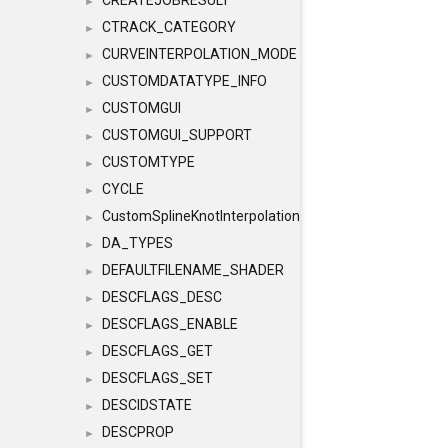
CREATEJOBRESULT
►
CTRACK_CATEGORY
►
CURVEINTERPOLATION_MODE
►
CUSTOMDATATYPE_INFO
►
CUSTOMGUI
►
CUSTOMGUI_SUPPORT
►
CUSTOMTYPE
►
CYCLE
►
CustomSplineKnotInterpolation
►
DA_TYPES
►
DEFAULTFILENAME_SHADER
►
DESCFLAGS_DESC
►
DESCFLAGS_ENABLE
►
DESCFLAGS_GET
►
DESCFLAGS_SET
►
DESCIDSTATE
►
DESCPROP
►