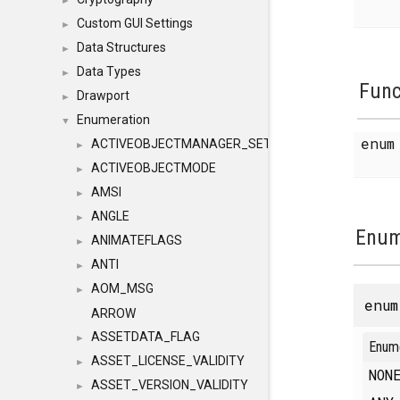
►
Custom GUI Settings
►
Data Structures
►
Data Types
►
Func
Drawport
►
Enumeration
▼
enu
ACTIVEOBJECTMANAGER_SETOBJECTS
►
ACTIVEOBJECTMODE
►
AMSI
►
ANGLE
►
Enum
ANIMATEFLAGS
►
ANTI
►
AOM_MSG
►
enu
ARROW
ASSETDATA_FLAG
►
Enum
ASSET_LICENSE_VALIDITY
►
NO
ASSET_VERSION_VALIDITY
►