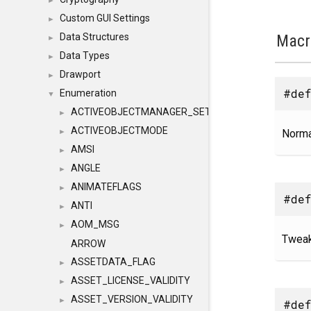
►
Custom GUI Settings
►
Macr
Data Structures
►
Data Types
►
Drawport
►
#def
Enumeration
▼
ACTIVEOBJECTMANAGER_SETOBJECTS
►
ACTIVEOBJECTMODE
Norma
►
AMSI
►
ANGLE
►
ANIMATEFLAGS
►
#def
ANTI
►
AOM_MSG
►
Tweak
ARROW
ASSETDATA_FLAG
►
ASSET_LICENSE_VALIDITY
►
ASSET_VERSION_VALIDITY
►
#def