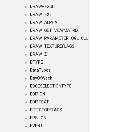
DRAWRESULT
►
DRAWTEXT
►
DRAW_ALPHA
►
DRAW_GET_VIEWMATRIX
►
DRAW_PARAMETER_OGL_CULLING
►
DRAW_TEXTUREFLAGS
►
DRAW_Z
►
DTYPE
►
DataTypes
►
DayOfWeek
►
EDGESELECTIONTYPE
►
EDITION
►
EDITTEXT
►
EFFECTORFLAGS
►
EPSILON
►
EVENT
►