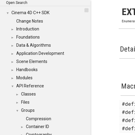
Open Search
EX
Cinema 4D C++ SDK
▼
Change Notes
Enumera
Introduction
►
Foundations
►
Data & Algorithms
►
Detai
Application Development
►
Scene Elements
►
Handbooks
►
Modules
►
Mac
API Reference
▼
Classes
►
Files
#de
►
Groups
#de
▼
Compression
#de
Container ID
#de
►
Cryptography