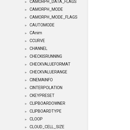
CAMORPH_DATA_FLAGS
►
CAMORPH_MODE
►
CAMORPH_MODE_FLAGS
►
CAUTOMODE
►
CAnim
►
CCURVE
►
CHANNEL
►
CHECKISRUNNING
►
CHECKVALUEFORMAT
►
CHECKVALUERANGE
►
CINEMAINFO
►
CINTERPOLATION
►
CKEYPRESET
►
CLIPBOARDOWNER
►
CLIPBOARDTYPE
►
CLOOP
►
CLOUD_CELL_SIZE
►