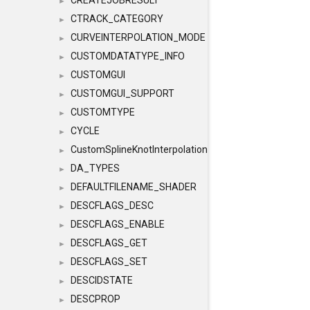
CREATEJOBRESULT
►
CTRACK_CATEGORY
►
CURVEINTERPOLATION_MODE
►
CUSTOMDATATYPE_INFO
►
CUSTOMGUI
►
CUSTOMGUI_SUPPORT
►
CUSTOMTYPE
►
CYCLE
►
CustomSplineKnotInterpolation
►
DA_TYPES
►
DEFAULTFILENAME_SHADER
►
DESCFLAGS_DESC
►
DESCFLAGS_ENABLE
►
DESCFLAGS_GET
►
DESCFLAGS_SET
►
DESCIDSTATE
►
DESCPROP
►