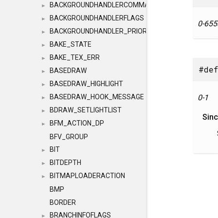
BACKGROUNDHANDLERCOMMAND
►
BACKGROUNDHANDLERFLAGS
►
0-
655
BACKGROUNDHANDLER_PRIORITY
►
BAKE_STATE
►
BAKE_TEX_ERR
►
#def
BASEDRAW
►
BASEDRAW_HIGHLIGHT
►
0-
1
BASEDRAW_HOOK_MESSAGE
►
BDRAW_SETLIGHTLIST
►
Sin
BFM_ACTION_DP
►
BFV_GROUP
BIT
►
BITDEPTH
►
BITMAPLOADERACTION
►
BMP
BORDER
BRANCHINFOFLAGS
►