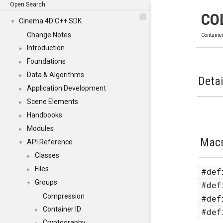
Open Search
CO
Cinema 4D C++ SDK
▼
Change Notes
Containe
Introduction
►
Foundations
►
Data & Algorithms
►
Detai
Application Development
►
Scene Elements
►
Handbooks
►
Modules
►
Mac
API Reference
▼
Classes
►
Files
#de
►
Groups
#de
▼
Compression
#de
Container ID
#de
►
Cryptography