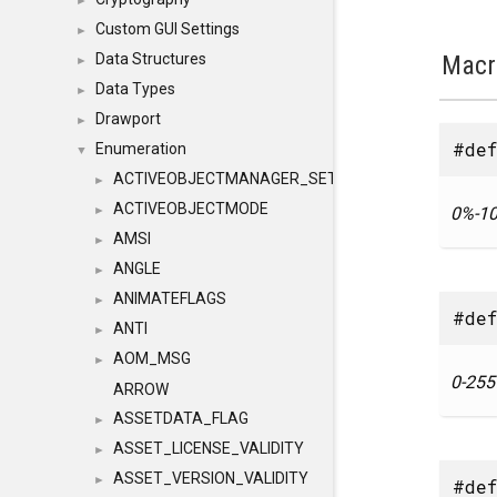
►
Custom GUI Settings
►
Macr
Data Structures
►
Data Types
►
Drawport
►
#def
Enumeration
▼
ACTIVEOBJECTMANAGER_SETOBJECTS
►
ACTIVEOBJECTMODE
0%-
1
►
AMSI
►
ANGLE
►
ANIMATEFLAGS
►
#def
ANTI
►
AOM_MSG
►
0-
255
ARROW
ASSETDATA_FLAG
►
ASSET_LICENSE_VALIDITY
►
ASSET_VERSION_VALIDITY
►
#def