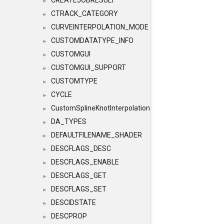
CREATEJOBRESULT
►
CTRACK_CATEGORY
►
CURVEINTERPOLATION_MODE
►
CUSTOMDATATYPE_INFO
►
CUSTOMGUI
►
CUSTOMGUI_SUPPORT
►
CUSTOMTYPE
►
CYCLE
►
CustomSplineKnotInterpolation
►
DA_TYPES
►
DEFAULTFILENAME_SHADER
►
DESCFLAGS_DESC
►
DESCFLAGS_ENABLE
►
DESCFLAGS_GET
►
DESCFLAGS_SET
►
DESCIDSTATE
►
DESCPROP
►