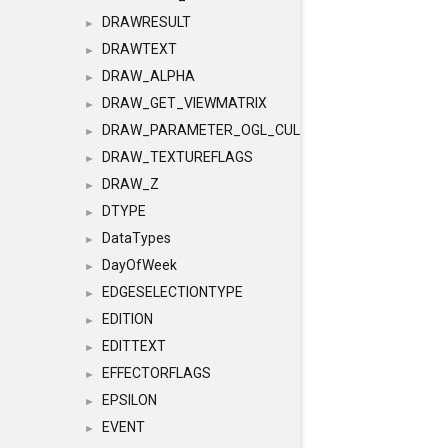
DRAWRESULT
►
DRAWTEXT
►
DRAW_ALPHA
►
DRAW_GET_VIEWMATRIX
►
DRAW_PARAMETER_OGL_CULLING
►
DRAW_TEXTUREFLAGS
►
DRAW_Z
►
DTYPE
►
DataTypes
►
DayOfWeek
►
EDGESELECTIONTYPE
►
EDITION
►
EDITTEXT
►
EFFECTORFLAGS
►
EPSILON
►
EVENT
►