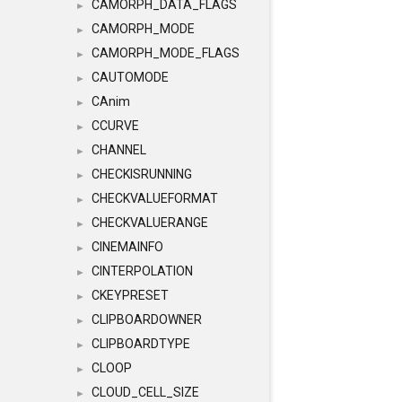
CAMORPH_DATA_FLAGS
►
CAMORPH_MODE
►
CAMORPH_MODE_FLAGS
►
CAUTOMODE
►
CAnim
►
CCURVE
►
CHANNEL
►
CHECKISRUNNING
►
CHECKVALUEFORMAT
►
CHECKVALUERANGE
►
CINEMAINFO
►
CINTERPOLATION
►
CKEYPRESET
►
CLIPBOARDOWNER
►
CLIPBOARDTYPE
►
CLOOP
►
CLOUD_CELL_SIZE
►