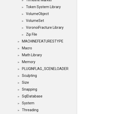
Timeline Marker
►
Token System Library
►
VolumeObject
►
VolumeSet
►
VoronoiFracture Library
►
Zip File
►
MACHINEFEATURESTYPE
►
Macro
►
Math Library
►
Memory
►
PLUGINFLAG_SCENELOADER
►
Sculpting
►
Size
►
Snapping
►
SqlDatabase
►
System
►
Threading
►