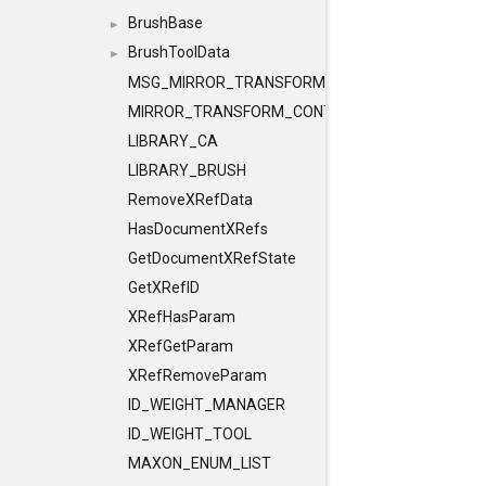
BrushBase
►
BrushToolData
►
MSG_MIRROR_TRANSFORM
MIRROR_TRANSFORM_CONTAINER
LIBRARY_CA
LIBRARY_BRUSH
RemoveXRefData
HasDocumentXRefs
GetDocumentXRefState
GetXRefID
XRefHasParam
XRefGetParam
XRefRemoveParam
ID_WEIGHT_MANAGER
ID_WEIGHT_TOOL
MAXON_ENUM_LIST