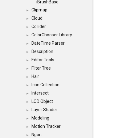
iBrushBase
Clipmap
►
Cloud
►
Collider
►
ColorChooser Library
►
DateTime Parser
►
Description
►
Editor Tools
►
Filter Tree
►
Hair
►
Icon Collection
►
Intersect
►
LOD Object
►
Layer Shader
►
Modeling
►
Motion Tracker
►
Ngon
►