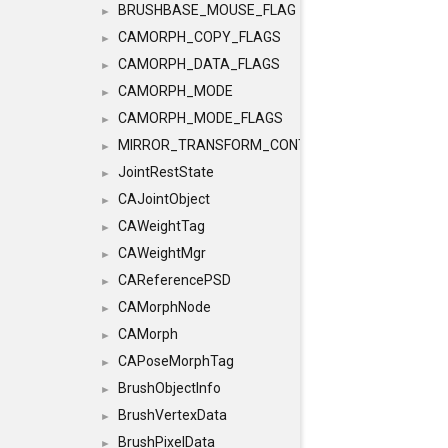
BRUSHBASE_MOUSE_FLAG
►
CAMORPH_COPY_FLAGS
►
CAMORPH_DATA_FLAGS
►
CAMORPH_MODE
►
CAMORPH_MODE_FLAGS
►
MIRROR_TRANSFORM_CONTAINER
►
JointRestState
►
CAJointObject
►
CAWeightTag
►
CAWeightMgr
►
CAReferencePSD
►
CAMorphNode
►
CAMorph
►
CAPoseMorphTag
►
BrushObjectInfo
►
BrushVertexData
►
BrushPixelData
►