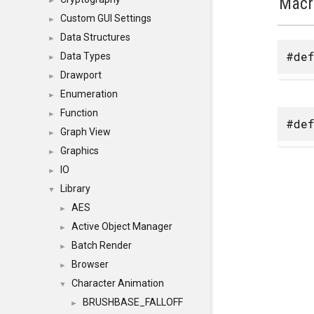
Macr
►
Custom GUI Settings
►
Data Structures
►
#def
Data Types
►
Drawport
►
Enumeration
►
Function
►
#def
Graph View
►
Graphics
►
IO
►
Library
▼
AES
►
Active Object Manager
►
Batch Render
►
Browser
►
Character Animation
▼
BRUSHBASE_FALLOFF
►