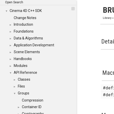
Open Search
BR
Cinema 4D C++ SDK
▼
Change Notes
Library
Introduction
►
Foundations
►
Data & Algorithms
►
Detai
Application Development
►
Scene Elements
►
Handbooks
►
Modules
►
Mac
API Reference
▼
Classes
►
Files
#de
►
Groups
#de
▼
Compression
Container ID
►
Cryptography