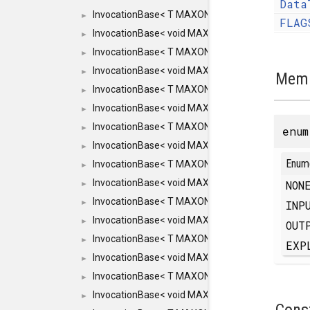
Data
InvocationBase< T MAXON_MAKE_LIST(MAXON_INV
►
FLAG
InvocationBase< void MAXON_MAKE_LIST(MAXON_
►
InvocationBase< T MAXON_MAKE_LIST(MAXON_INV
►
InvocationBase< void MAXON_MAKE_LIST(MAXON_
►
Memb
InvocationBase< T MAXON_MAKE_LIST(MAXON_INV
►
InvocationBase< void MAXON_MAKE_LIST(MAXON_I
►
InvocationBase< T MAXON_MAKE_LIST(MAXON_INVO
►
enu
InvocationBase< void MAXON_MAKE_LIST(MAXON_I
►
Enum
InvocationBase< T MAXON_MAKE_LIST(MAXON_INVO
►
InvocationBase< void MAXON_MAKE_LIST(MAXON_I
NO
►
InvocationBase< T MAXON_MAKE_LIST(MAXON_INVO
INP
►
InvocationBase< void MAXON_MAKE_LIST(MAXON_I
►
OUT
InvocationBase< T MAXON_MAKE_LIST(MAXON_INVO
►
EXP
InvocationBase< void MAXON_MAKE_LIST(MAXON_I
►
InvocationBase< T MAXON_MAKE_LIST(MAXON_INVO
►
InvocationBase< void MAXON_MAKE_LIST(MAXON_IN
►
Cons