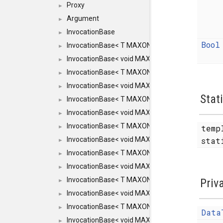
Proxy
►
Argument
►
InvocationBase
►
Bool
InvocationBase< T MAXON_MAKE_LIST(MAXON_
►
InvocationBase< void MAXON_MAKE_LIST(MAXO
►
InvocationBase< T MAXON_MAKE_LIST(MAXON_I
►
InvocationBase< void MAXON_MAKE_LIST(MAXO
►
Stat
InvocationBase< T MAXON_MAKE_LIST(MAXON_I
►
InvocationBase< void MAXON_MAKE_LIST(MAXO
►
InvocationBase< T MAXON_MAKE_LIST(MAXON_I
temp
►
InvocationBase< void MAXON_MAKE_LIST(MAXON
sta
►
InvocationBase< T MAXON_MAKE_LIST(MAXON_IN
►
InvocationBase< void MAXON_MAKE_LIST(MAXON
►
InvocationBase< T MAXON_MAKE_LIST(MAXON_IN
Priv
►
InvocationBase< void MAXON_MAKE_LIST(MAXON_
►
InvocationBase< T MAXON_MAKE_LIST(MAXON_INV
►
Data
InvocationBase< void MAXON_MAKE_LIST(MAXON_
►