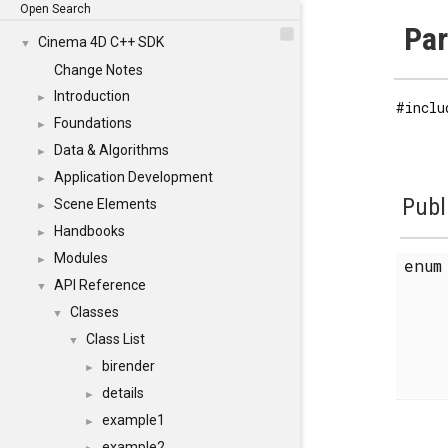
Open Search
Par
Cinema 4D C++ SDK
▼
Change Notes
Introduction
►
#inclu
Foundations
►
Data & Algorithms
►
Application Development
►
Publ
Scene Elements
►
Handbooks
►
Modules
►
enu
API Reference
▼
Classes
▼
Class List
▼
birender
►
details
►
example1
►
example2