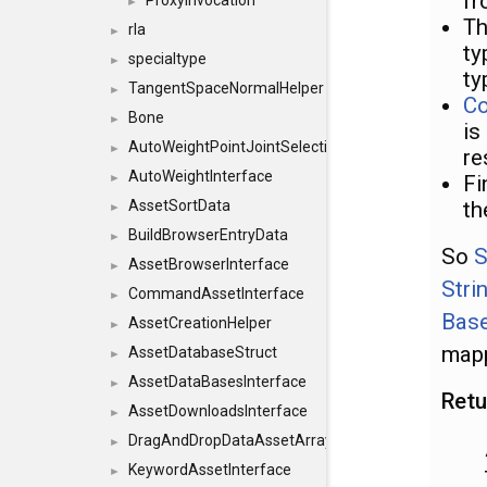
fr
ProxyInvocation
►
Th
rla
►
ty
specialtype
►
ty
TangentSpaceNormalHelper
►
Co
Bone
►
is
AutoWeightPointJointSelections
►
re
AutoWeightInterface
Fi
►
th
AssetSortData
►
BuildBrowserEntryData
►
So
S
AssetBrowserInterface
►
Stri
CommandAssetInterface
►
Base
AssetCreationHelper
►
mapp
AssetDatabaseStruct
►
AssetDataBasesInterface
►
Retu
AssetDownloadsInterface
►
DragAndDropDataAssetArray
►
KeywordAssetInterface
►