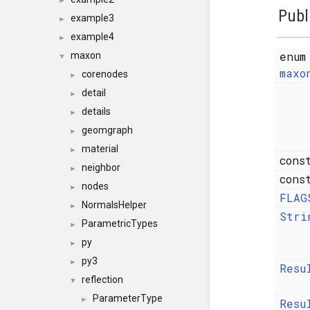
►
Publ
example3
►
example4
►
enum
maxon
▼
maxo
corenodes
►
detail
►
details
►
geomgraph
►
material
►
con
neighbor
►
con
nodes
►
FLAG
NormalsHelper
►
Stri
ParametricTypes
►
py
►
py3
►
Resu
reflection
▼
ParameterType
►
Resu