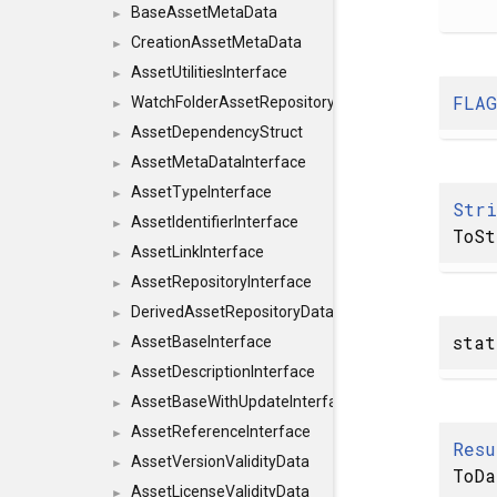
BaseAssetMetaData
►
CreationAssetMetaData
►
AssetUtilitiesInterface
►
FLA
WatchFolderAssetRepositoryInterface
►
AssetDependencyStruct
►
AssetMetaDataInterface
►
AssetTypeInterface
►
Str
AssetIdentifierInterface
►
ToSt
AssetLinkInterface
►
AssetRepositoryInterface
►
DerivedAssetRepositoryDataInterface
►
sta
AssetBaseInterface
►
AssetDescriptionInterface
►
AssetBaseWithUpdateInterface
►
AssetReferenceInterface
►
Resu
AssetVersionValidityData
►
ToDa
AssetLicenseValidityData
►