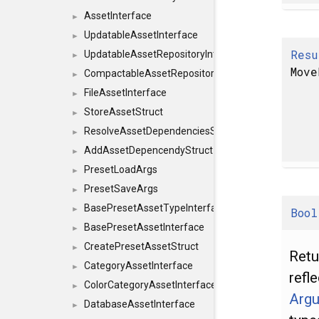
AssetInterface
►
UpdatableAssetInterface
►
Resu
UpdatableAssetRepositoryInterface
►
Move
CompactableAssetRepositoryInterface
►
FileAssetInterface
►
StoreAssetStruct
►
ResolveAssetDependenciesStruct
►
AddAssetDepencendyStruct
►
PresetLoadArgs
►
PresetSaveArgs
►
BasePresetAssetTypeInterface
►
Bool
BasePresetAssetInterface
►
CreatePresetAssetStruct
►
Retu
CategoryAssetInterface
►
refl
ColorCategoryAssetInterface
►
Arg
DatabaseAssetInterface
►