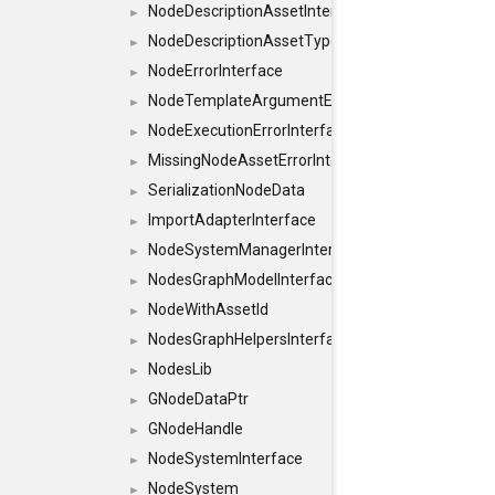
NodeDescriptionAssetInterface
►
NodeDescriptionAssetTypeInterface
►
NodeErrorInterface
►
NodeTemplateArgumentErrorInterface
►
NodeExecutionErrorInterface
►
MissingNodeAssetErrorInterface
►
SerializationNodeData
►
ImportAdapterInterface
►
NodeSystemManagerInterface
►
NodesGraphModelInterface
►
NodeWithAssetId
►
NodesGraphHelpersInterface
►
NodesLib
►
GNodeDataPtr
►
GNodeHandle
►
NodeSystemInterface
►
NodeSystem
►