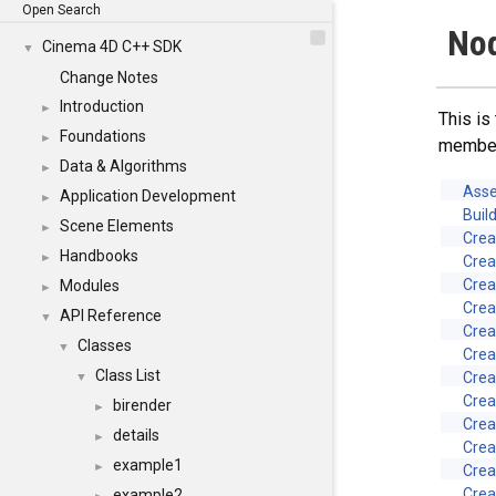
Open Search
Nod
Cinema 4D C++ SDK
▼
Change Notes
Introduction
►
This is
Foundations
►
membe
Data & Algorithms
►
Asse
Application Development
►
Buil
Scene Elements
►
Crea
Handbooks
►
Cre
Cre
Modules
►
Cre
API Reference
▼
Crea
Classes
▼
Cre
Class List
Cre
▼
Cre
birender
►
Cre
details
►
Cre
example1
►
Crea
Crea
example2