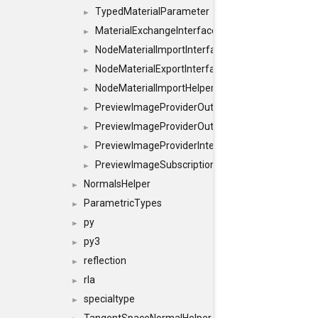
TypedMaterialParameter
►
MaterialExchangeInterface
►
NodeMaterialImportInterface
►
NodeMaterialExportInterface
►
NodeMaterialImportHelperInterface
►
PreviewImageProviderOutputImage
►
PreviewImageProviderOutput
►
PreviewImageProviderInterface
►
PreviewImageSubscriptionInterface
►
NormalsHelper
►
ParametricTypes
►
py
►
py3
►
reflection
►
rla
►
specialtype
►