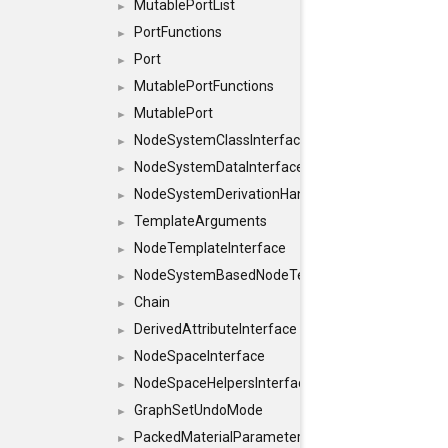
MutablePortList
►
PortFunctions
►
Port
►
MutablePortFunctions
►
MutablePort
►
NodeSystemClassInterface
►
NodeSystemDataInterface
►
NodeSystemDerivationHandlerInterface
►
TemplateArguments
►
NodeTemplateInterface
►
NodeSystemBasedNodeTemplateInterface
►
Chain
►
DerivedAttributeInterface
►
NodeSpaceInterface
►
NodeSpaceHelpersInterface
►
GraphSetUndoMode
►
PackedMaterialParameter
►