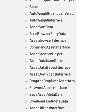
TangentSpaceNormalHelper
►
Bone
►
AutoWeightPointJointSelections
►
AutoWeightInterface
►
AssetSortData
►
BuildBrowserEntryData
►
AssetBrowserInterface
►
CommandAssetInterface
►
AssetCreationHelper
►
AssetDatabaseStruct
►
AssetDataBasesInterface
►
AssetDownloadsInterface
►
DragAndDropDataAssetArray
►
KeywordAssetInterface
►
BaseAssetMetaData
►
CreationAssetMetaData
►
AssetUtilitiesInterface
►