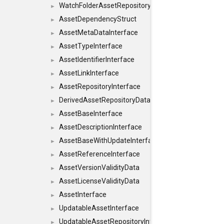
WatchFolderAssetRepositoryInterface
►
AssetDependencyStruct
►
AssetMetaDataInterface
►
AssetTypeInterface
►
AssetIdentifierInterface
►
AssetLinkInterface
►
AssetRepositoryInterface
►
DerivedAssetRepositoryDataInterface
►
AssetBaseInterface
►
AssetDescriptionInterface
►
AssetBaseWithUpdateInterface
►
AssetReferenceInterface
►
AssetVersionValidityData
►
AssetLicenseValidityData
►
AssetInterface
►
UpdatableAssetInterface
►
UpdatableAssetRepositoryInterface
►