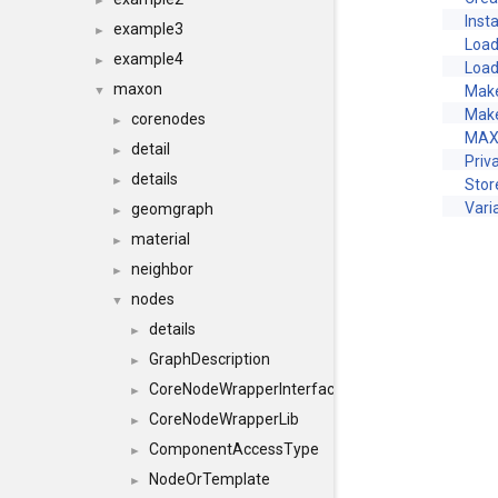
►
Inst
example3
►
Load
example4
►
Loa
maxon
Mak
▼
Mak
corenodes
►
MAX
detail
►
Priv
details
►
Stor
Vari
geomgraph
►
material
►
neighbor
►
nodes
▼
details
►
GraphDescription
►
CoreNodeWrapperInterface
►
CoreNodeWrapperLib
►
ComponentAccessType
►
NodeOrTemplate
►