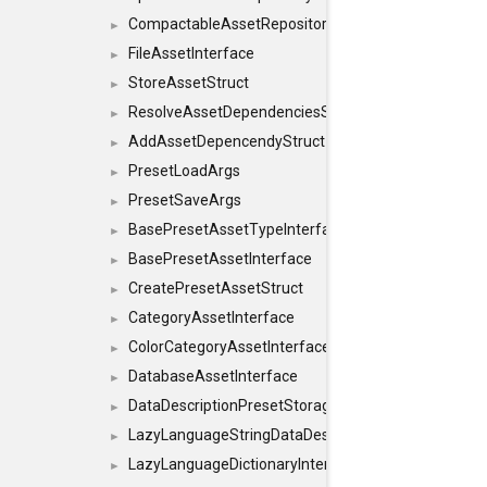
CompactableAssetRepositoryInterface
►
FileAssetInterface
►
StoreAssetStruct
►
ResolveAssetDependenciesStruct
►
AddAssetDepencendyStruct
►
PresetLoadArgs
►
PresetSaveArgs
►
BasePresetAssetTypeInterface
►
BasePresetAssetInterface
►
CreatePresetAssetStruct
►
CategoryAssetInterface
►
ColorCategoryAssetInterface
►
DatabaseAssetInterface
►
DataDescriptionPresetStorageInterface
►
LazyLanguageStringDataDescriptionDefinitionInterf
►
LazyLanguageDictionaryInterface
►