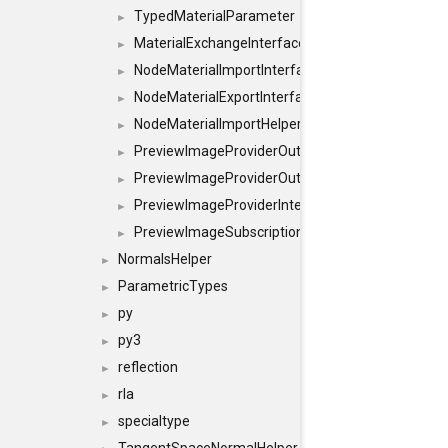
TypedMaterialParameter
►
MaterialExchangeInterface
►
NodeMaterialImportInterface
►
NodeMaterialExportInterface
►
NodeMaterialImportHelperInterface
►
PreviewImageProviderOutputImage
►
PreviewImageProviderOutput
►
PreviewImageProviderInterface
►
PreviewImageSubscriptionInterface
►
NormalsHelper
►
ParametricTypes
►
py
►
py3
►
reflection
►
rla
►
specialtype
►