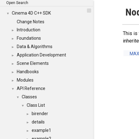
Open Search
Nod
Cinema 4D C++ SDK
▼
Change Notes
Introduction
►
This is
Foundations
►
inheri
Data & Algorithms
►
MAX
Application Development
►
Scene Elements
►
Handbooks
►
Modules
►
API Reference
▼
Classes
▼
Class List
▼
birender
►
details
►
example1
►
example2