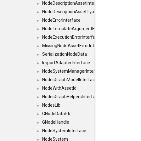
NodeDescriptionAssetInterface
►
NodeDescriptionAssetTypeInterface
►
NodeErrorInterface
►
NodeTemplateArgumentErrorInterface
►
NodeExecutionErrorInterface
►
MissingNodeAssetErrorInterface
►
SerializationNodeData
►
ImportAdapterInterface
►
NodeSystemManagerInterface
►
NodesGraphModelInterface
►
NodeWithAssetId
►
NodesGraphHelpersInterface
►
NodesLib
►
GNodeDataPtr
►
GNodeHandle
►
NodeSystemInterface
►
NodeSystem
►