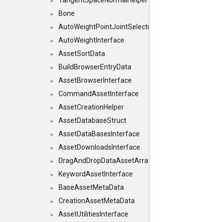
TangentSpaceNormalHelper
►
Bone
►
AutoWeightPointJointSelections
►
AutoWeightInterface
►
AssetSortData
►
BuildBrowserEntryData
►
AssetBrowserInterface
►
CommandAssetInterface
►
AssetCreationHelper
►
AssetDatabaseStruct
►
AssetDataBasesInterface
►
AssetDownloadsInterface
►
DragAndDropDataAssetArray
►
KeywordAssetInterface
►
BaseAssetMetaData
►
CreationAssetMetaData
►
AssetUtilitiesInterface
►