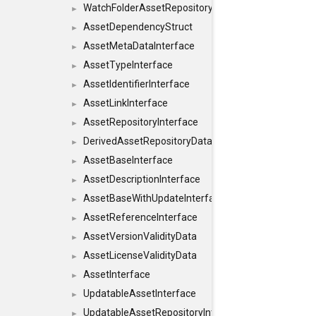
WatchFolderAssetRepositoryInterface
►
AssetDependencyStruct
►
AssetMetaDataInterface
►
AssetTypeInterface
►
AssetIdentifierInterface
►
AssetLinkInterface
►
AssetRepositoryInterface
►
DerivedAssetRepositoryDataInterface
►
AssetBaseInterface
►
AssetDescriptionInterface
►
AssetBaseWithUpdateInterface
►
AssetReferenceInterface
►
AssetVersionValidityData
►
AssetLicenseValidityData
►
AssetInterface
►
UpdatableAssetInterface
►
UpdatableAssetRepositoryInterface
►