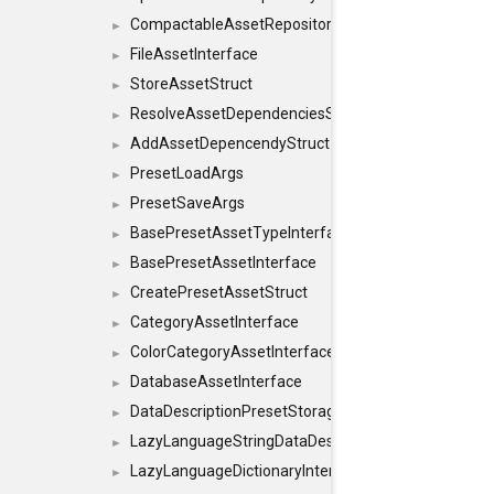
CompactableAssetRepositoryInterface
►
FileAssetInterface
►
StoreAssetStruct
►
ResolveAssetDependenciesStruct
►
AddAssetDepencendyStruct
►
PresetLoadArgs
►
PresetSaveArgs
►
BasePresetAssetTypeInterface
►
BasePresetAssetInterface
►
CreatePresetAssetStruct
►
CategoryAssetInterface
►
ColorCategoryAssetInterface
►
DatabaseAssetInterface
►
DataDescriptionPresetStorageInterface
►
LazyLanguageStringDataDescriptionDefinitionInterf
►
LazyLanguageDictionaryInterface
►