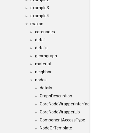
►
example3
►
example4
►
maxon
▼
corenodes
►
detail
►
details
►
geomgraph
►
material
►
neighbor
►
nodes
▼
details
►
GraphDescription
►
CoreNodeWrapperInterface
►
CoreNodeWrapperLib
►
ComponentAccessType
►
NodeOrTemplate
►