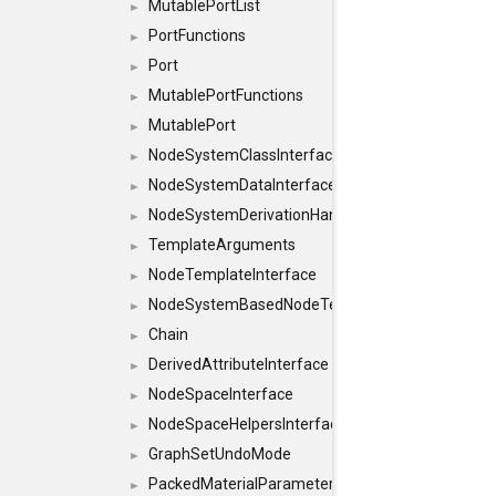
MutablePortList
►
PortFunctions
►
Port
►
MutablePortFunctions
►
MutablePort
►
NodeSystemClassInterface
►
NodeSystemDataInterface
►
NodeSystemDerivationHandlerInterface
►
TemplateArguments
►
NodeTemplateInterface
►
NodeSystemBasedNodeTemplateInterface
►
Chain
►
DerivedAttributeInterface
►
NodeSpaceInterface
►
NodeSpaceHelpersInterface
►
GraphSetUndoMode
►
PackedMaterialParameter
►