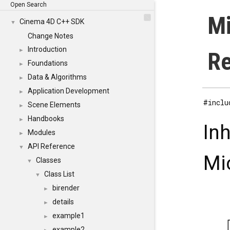
Open Search
Mi
Cinema 4D C++ SDK
▼
Change Notes
Introduction
►
Re
Foundations
►
Data & Algorithms
►
Application Development
►
#inclu
Scene Elements
►
Handbooks
►
In
Modules
►
API Reference
▼
Mi
Classes
▼
Class List
▼
birender
►
details
►
example1
►
example2