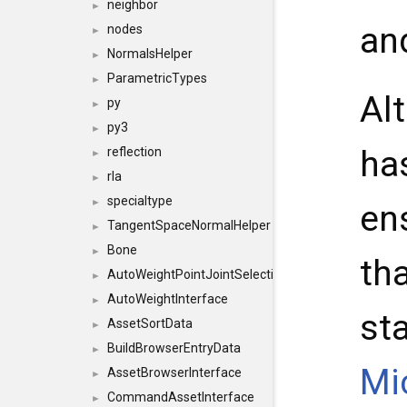
neighbor
►
an
nodes
►
NormalsHelper
►
ParametricTypes
►
Al
py
►
py3
►
ha
reflection
►
rla
►
specialtype
►
en
TangentSpaceNormalHelper
►
Bone
►
th
AutoWeightPointJointSelections
►
AutoWeightInterface
►
st
AssetSortData
►
BuildBrowserEntryData
►
Mi
AssetBrowserInterface
►
CommandAssetInterface
►