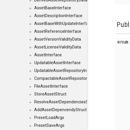
DerivedAssetRepositoryDataInterface
►
AssetBaseInterface
►
AssetDescriptionInterface
►
Publ
AssetBaseWithUpdateInterface
►
AssetReferenceInterface
►
AssetVersionValidityData
►
enu
AssetLicenseValidityData
►
AssetInterface
►
UpdatableAssetInterface
►
UpdatableAssetRepositoryInterface
►
CompactableAssetRepositoryInterface
►
FileAssetInterface
►
StoreAssetStruct
►
ResolveAssetDependenciesStruct
►
AddAssetDepencendyStruct
►
PresetLoadArgs
►
PresetSaveArgs
►