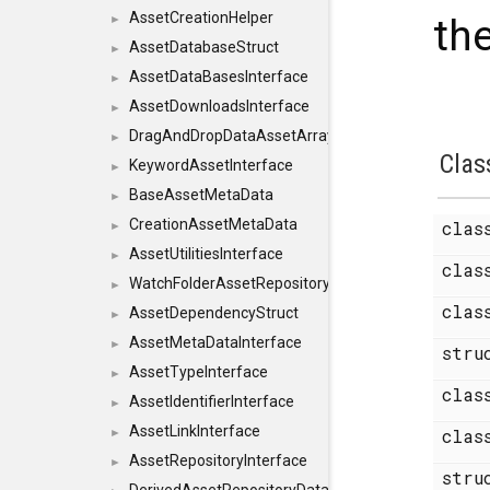
AssetCreationHelper
th
►
AssetDatabaseStruct
►
AssetDataBasesInterface
►
AssetDownloadsInterface
►
DragAndDropDataAssetArray
►
Clas
KeywordAssetInterface
►
BaseAssetMetaData
►
CreationAssetMetaData
cla
►
AssetUtilitiesInterface
►
cla
WatchFolderAssetRepositoryInterface
►
cla
AssetDependencyStruct
►
AssetMetaDataInterface
►
str
AssetTypeInterface
►
cla
AssetIdentifierInterface
►
AssetLinkInterface
cla
►
AssetRepositoryInterface
►
str