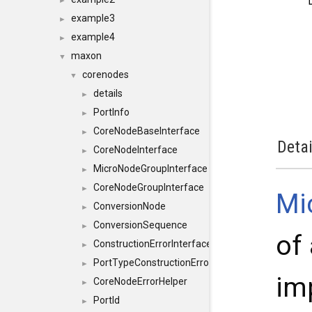
►
example3
►
example4
►
maxon
▼
corenodes
▼
details
►
PortInfo
►
CoreNodeBaseInterface
►
Detai
CoreNodeInterface
►
MicroNodeGroupInterface
►
CoreNodeGroupInterface
►
Mi
ConversionNode
►
ConversionSequence
►
of
ConstructionErrorInterface
►
PortTypeConstructionErrorInterface
►
im
CoreNodeErrorHelper
►
PortId
►