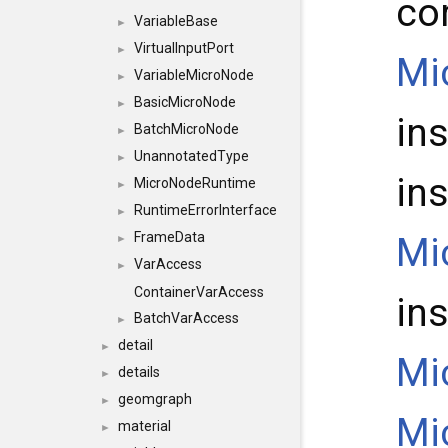
co
VariableBase
►
VirtualInputPort
►
Mi
VariableMicroNode
►
BasicMicroNode
►
in
BatchMicroNode
►
UnannotatedType
►
in
MicroNodeRuntime
►
RuntimeErrorInterface
►
FrameData
Mi
►
VarAccess
►
ContainerVarAccess
in
BatchVarAccess
►
detail
►
Mi
details
►
geomgraph
►
Mi
material
►