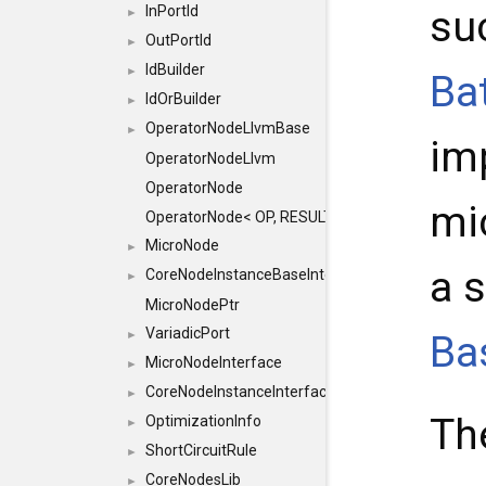
su
InPortId
►
OutPortId
►
IdBuilder
►
Ba
IdOrBuilder
►
OperatorNodeLlvmBase
►
im
OperatorNodeLlvm
OperatorNode
mi
OperatorNode< OP, RESULT(IN...)>
MicroNode
►
a 
CoreNodeInstanceBaseInterface
►
MicroNodePtr
VariadicPort
Ba
►
MicroNodeInterface
►
CoreNodeInstanceInterface
►
The
OptimizationInfo
►
ShortCircuitRule
►
CoreNodesLib
►