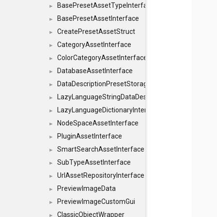
BasePresetAssetTypeInterface
►
BasePresetAssetInterface
►
CreatePresetAssetStruct
►
CategoryAssetInterface
►
ColorCategoryAssetInterface
►
DatabaseAssetInterface
►
DataDescriptionPresetStorageInterface
►
LazyLanguageStringDataDescriptionDefinitionInterf
►
LazyLanguageDictionaryInterface
►
NodeSpaceAssetInterface
►
PluginAssetInterface
►
SmartSearchAssetInterface
►
SubTypeAssetInterface
►
UrlAssetRepositoryInterface
►
PreviewImageData
►
PreviewImageCustomGui
►
ClassicObjectWrapper
►