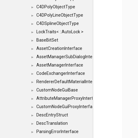
C4DPolyObjectType
►
C4DPolyLineObjectType
►
C4DSplineObjectType
►
LockTraits< ::AutoLock >
►
BaseBitSet
►
AssetCreationInterface
►
AssetManagerSubDialogInterface
►
AssetManagerInterface
►
CodeExchangerInterface
►
RendererDefaultMaterialInterface
►
CustomNodeGuiBase
►
AttributeManagerProxyInterface
►
CustomNodeGuiProxyInterface
►
DescEntryStruct
►
DescTranslation
►
ParsingErrorInterface
►